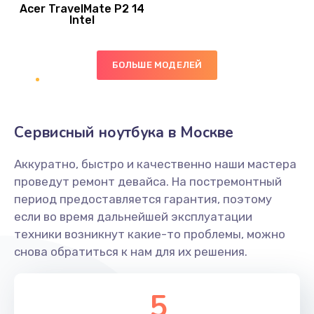
Acer TravelMate P2 14
950 руб.
Intel
Заказать
БОЛЬШЕ МОДЕЛЕЙ
Замена экрана
1095 руб.
Заказать
Сервисный ноутбука в Москве
Замена северного моста
Аккуратно, быстро и качественно наши мастера
1950 руб.
проведут ремонт девайса. На постремонтный
Заказать
период предоставляется гарантия, поэтому
если во время дальнейшей эксплуатации
Ремонт цепей питания
техники возникнут какие-то проблемы, можно
снова обратиться к нам для их решения.
2500 руб.
Заказать
5
Замена жесткого диска