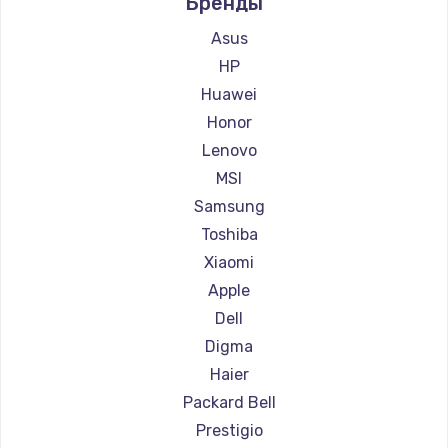
Бренды
Ремонт ноутбуков Aquarius
Ремонт ноутбуков Gigabyte
Asus
Ремонт ноутбуков Aorus
HP
Ремонт ноутбуков Maibenben
Huawei
Ремонт ноутбуков Getac
Honor
Ремонт ноутбуков Epson
Lenovo
Ремонт ноутбуков Philips
MSI
Ремонт ноутбуков LG
Samsung
Ремонт ноутбуков Panasonic
Toshiba
Ремонт ноутбуков Irbis
Xiaomi
Ремонт ноутбуков Thunderobot
Apple
Ремонт ноутбуков Hasee
Dell
Ремонт ноутбуков ZTE
Digma
Ремонт ноутбуков Hiper
Haier
Ремонт ноутбуков Evga
Packard Bell
Ремонт ноутбуков Google
Prestigio