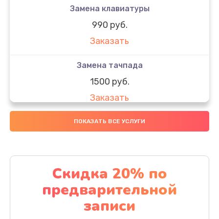
Замена клавиатуры
990 руб.
Заказать
Замена тачпада
1500 руб.
Заказать
Замена южного моста
ПОКАЗАТЬ ВСЕ УСЛУГИ
1950 руб.
Заказать
Скидка 20% по
Чистка от пыли
предварительной
1060 руб.
записи
Заказать