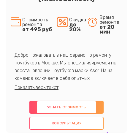
Время
Стоимость
Скидка
ремонта
до
ремонта
от 20
от 495 руб
20%
мин
Добро пожаловать в наш сервис по ремонту
ноутбуков в Москве. Мы специализируемся на
восстановлении ноутбуков марки Aser. Наша
команда включает в себя опытных
профессионалов с обширными знаниями и
многолетним опытом в данной области. Мы
предлагаем быстрый и качественный ремонт с
УЗНАТЬ СТОИМОСТЬ
использованием оригинальных компонентов, а
также гарантируем качество всех
КОНСУЛЬТАЦИЯ
проведенных работ. Наша цель - предоставить
клиентам надежное и профессиональное