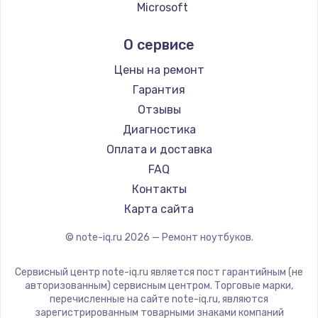
Ремонт ноутбуков Echips
Microsoft
Ремонт ноутбуков Ardor
Alienware
О сервисе
Ремонт ноутбуков Predator
Aquarius
Ремонт ноутбуков iru
Gigabyte
Цены на ремонт
Ремонт ноутбуков Machenike
Aorus
Гарантия
Ремонт ноутбуков DEXP
Maibenben
Отзывы
Ремонт ноутбуков Teclast
Getac
Диагностика
Ремонт ноутбуков CHUWI
Epson
Оплата и доставка
Ремонт ноутбуков Colorful
Philips
FAQ
LG
Контакты
Panasonic
Карта сайта
Irbis
© note-iq.ru
2026
— Ремонт ноутбуков.
Thunderobot
Hasee
Сервисный центр note-iq.ru является пост гарантийным (не
ZTE
авторизованным) сервисным центром. Торговые марки,
перечисленные на сайте note-iq.ru, являются
Hiper
зарегистрированным товарными знаками компаний