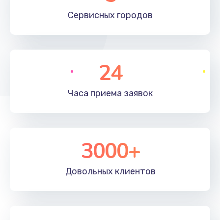
660 руб.
Сервисных
городов
Заказать
Установка драйверов
24
725 руб.
Заказать
Часа приема
заявок
Замена вебкамеры
1400 руб.
3000+
Заказать
Ремонт петель крышки
Довольных
клиентов
1190 руб.
Заказать