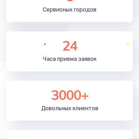
660 руб.
Сервисных
городов
Заказать
Установка драйверов
24
725 руб.
Заказать
Часа приема
заявок
Замена вебкамеры
1400 руб.
3000+
Заказать
Ремонт петель крышки
Довольных
клиентов
1190 руб.
Заказать