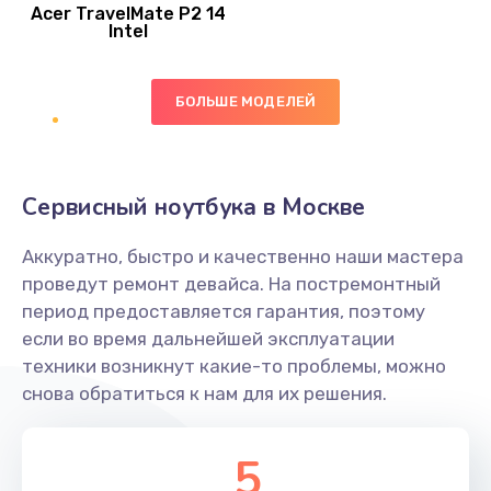
Acer TravelMate P2 14
950 руб.
Intel
Заказать
БОЛЬШЕ МОДЕЛЕЙ
Замена экрана
1095 руб.
Заказать
Сервисный ноутбука в Москве
Замена северного моста
Аккуратно, быстро и качественно наши мастера
1950 руб.
проведут ремонт девайса. На постремонтный
Заказать
период предоставляется гарантия, поэтому
если во время дальнейшей эксплуатации
Ремонт цепей питания
техники возникнут какие-то проблемы, можно
снова обратиться к нам для их решения.
2500 руб.
Заказать
5
Замена жесткого диска