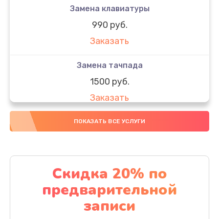
Замена клавиатуры
990 руб.
Заказать
Замена тачпада
1500 руб.
Заказать
Замена южного моста
ПОКАЗАТЬ ВСЕ УСЛУГИ
1950 руб.
Заказать
Скидка 20% по
Чистка от пыли
предварительной
1060 руб.
записи
Заказать