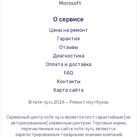
Ремонт ноутбуков Echips
Microsoft
Ремонт ноутбуков Ardor
Alienware
О сервисе
Ремонт ноутбуков Predator
Aquarius
Ремонт ноутбуков iru
Gigabyte
Цены на ремонт
Ремонт ноутбуков Machenike
Aorus
Гарантия
Ремонт ноутбуков DEXP
Maibenben
Отзывы
Ремонт ноутбуков Teclast
Getac
Диагностика
Ремонт ноутбуков CHUWI
Epson
Оплата и доставка
Ремонт ноутбуков Colorful
Philips
FAQ
LG
Контакты
Panasonic
Карта сайта
Irbis
© note-iq.ru
2026
— Ремонт ноутбуков.
Thunderobot
Hasee
Сервисный центр note-iq.ru является пост гарантийным (не
ZTE
авторизованным) сервисным центром. Торговые марки,
перечисленные на сайте note-iq.ru, являются
Hiper
зарегистрированным товарными знаками компаний