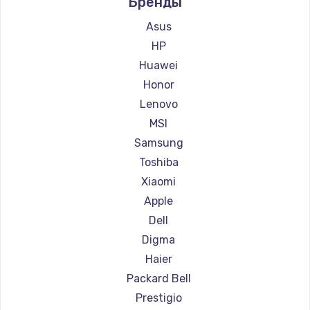
Бренды
Ремонт ноутбуков Aquarius
Ремонт ноутбуков Gigabyte
Asus
Ремонт ноутбуков Aorus
HP
Ремонт ноутбуков Maibenben
Huawei
Ремонт ноутбуков Getac
Honor
Ремонт ноутбуков Epson
Lenovo
Ремонт ноутбуков Philips
MSI
Ремонт ноутбуков LG
Samsung
Ремонт ноутбуков Panasonic
Toshiba
Ремонт ноутбуков Irbis
Xiaomi
Ремонт ноутбуков Thunderobot
Apple
Ремонт ноутбуков Hasee
Dell
Ремонт ноутбуков ZTE
Digma
Ремонт ноутбуков Hiper
Haier
Ремонт ноутбуков Evga
Packard Bell
Ремонт ноутбуков Google
Prestigio