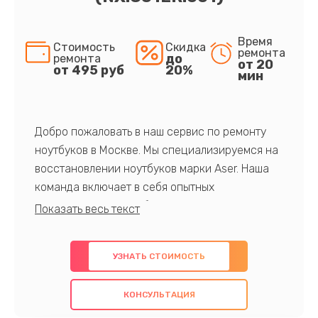
Время
Стоимость
Скидка
ремонта
до
ремонта
от 20
от 495 руб
20%
мин
Добро пожаловать в наш сервис по ремонту
ноутбуков в Москве. Мы специализируемся на
восстановлении ноутбуков марки Aser. Наша
команда включает в себя опытных
профессионалов с обширными знаниями и
многолетним опытом в данной области. Мы
предлагаем быстрый и качественный ремонт с
УЗНАТЬ СТОИМОСТЬ
использованием оригинальных компонентов, а
также гарантируем качество всех
КОНСУЛЬТАЦИЯ
проведенных работ. Наша цель - предоставить
клиентам надежное и профессиональное