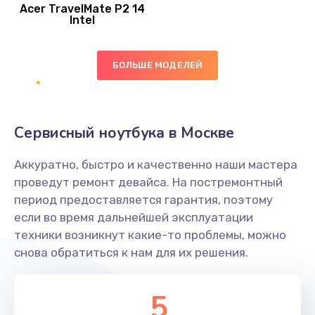
Acer TravelMate P2 14
950 руб.
Intel
Заказать
БОЛЬШЕ МОДЕЛЕЙ
Замена экрана
1095 руб.
Заказать
Сервисный ноутбука в Москве
Замена северного моста
Аккуратно, быстро и качественно наши мастера
1950 руб.
проведут ремонт девайса. На постремонтный
Заказать
период предоставляется гарантия, поэтому
если во время дальнейшей эксплуатации
Ремонт цепей питания
техники возникнут какие-то проблемы, можно
снова обратиться к нам для их решения.
2500 руб.
Заказать
5
Замена жесткого диска