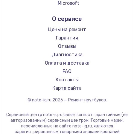
Ремонт ноутбуков Echips
Microsoft
Ремонт ноутбуков Ardor
Alienware
О сервисе
Ремонт ноутбуков Predator
Aquarius
Ремонт ноутбуков iru
Gigabyte
Цены на ремонт
Ремонт ноутбуков Machenike
Aorus
Гарантия
Ремонт ноутбуков DEXP
Maibenben
Отзывы
Ремонт ноутбуков Teclast
Getac
Диагностика
Ремонт ноутбуков CHUWI
Epson
Оплата и доставка
Ремонт ноутбуков Colorful
Philips
FAQ
LG
Контакты
Panasonic
Карта сайта
Irbis
© note-iq.ru
2026
— Ремонт ноутбуков.
Thunderobot
Hasee
Сервисный центр note-iq.ru является пост гарантийным (не
ZTE
авторизованным) сервисным центром. Торговые марки,
перечисленные на сайте note-iq.ru, являются
Hiper
зарегистрированным товарными знаками компаний