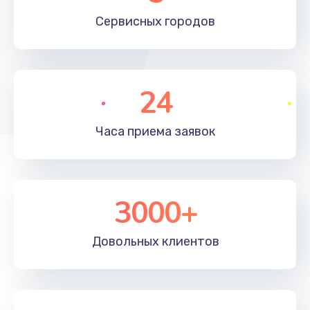
660 руб.
Сервисных
городов
Заказать
Установка драйверов
24
725 руб.
Заказать
Часа приема
заявок
Замена вебкамеры
1400 руб.
3000+
Заказать
Ремонт петель крышки
Довольных
клиентов
1190 руб.
Заказать