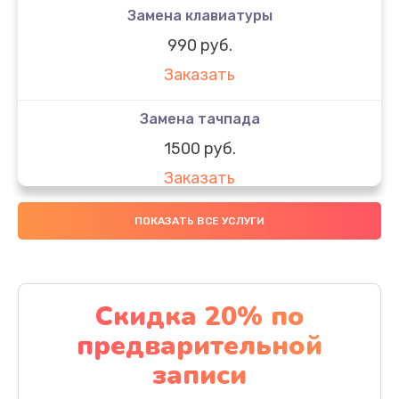
Замена клавиатуры
990 руб.
Заказать
Замена тачпада
1500 руб.
Заказать
Замена южного моста
ПОКАЗАТЬ ВСЕ УСЛУГИ
1950 руб.
Заказать
Скидка 20% по
Чистка от пыли
предварительной
1060 руб.
записи
Заказать