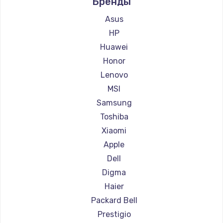
Бренды
Ремонт ноутбуков Aquarius
Ремонт ноутбуков Gigabyte
Asus
Ремонт ноутбуков Aorus
HP
Ремонт ноутбуков Maibenben
Huawei
Ремонт ноутбуков Getac
Honor
Ремонт ноутбуков Epson
Lenovo
Ремонт ноутбуков Philips
MSI
Ремонт ноутбуков LG
Samsung
Ремонт ноутбуков Panasonic
Toshiba
Ремонт ноутбуков Irbis
Xiaomi
Ремонт ноутбуков Thunderobot
Apple
Ремонт ноутбуков Hasee
Dell
Ремонт ноутбуков ZTE
Digma
Ремонт ноутбуков Hiper
Haier
Ремонт ноутбуков Evga
Packard Bell
Ремонт ноутбуков Google
Prestigio