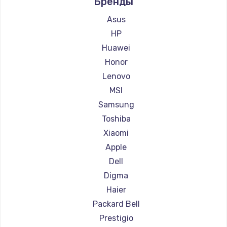
Бренды
Ремонт ноутбуков Aquarius
Ремонт ноутбуков Gigabyte
Asus
Ремонт ноутбуков Aorus
HP
Ремонт ноутбуков Maibenben
Huawei
Ремонт ноутбуков Getac
Honor
Ремонт ноутбуков Epson
Lenovo
Ремонт ноутбуков Philips
MSI
Ремонт ноутбуков LG
Samsung
Ремонт ноутбуков Panasonic
Toshiba
Ремонт ноутбуков Irbis
Xiaomi
Ремонт ноутбуков Thunderobot
Apple
Ремонт ноутбуков Hasee
Dell
Ремонт ноутбуков ZTE
Digma
Ремонт ноутбуков Hiper
Haier
Ремонт ноутбуков Evga
Packard Bell
Ремонт ноутбуков Google
Prestigio