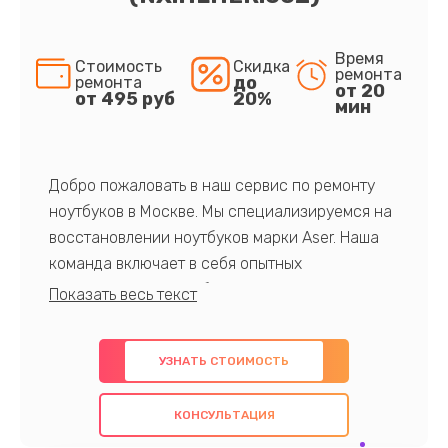
Время
Стоимость
Скидка
ремонта
до
ремонта
от 20
от 495 руб
20%
мин
Добро пожаловать в наш сервис по ремонту
ноутбуков в Москве. Мы специализируемся на
восстановлении ноутбуков марки Aser. Наша
команда включает в себя опытных
профессионалов с обширными знаниями и
многолетним опытом в данной области. Мы
предлагаем быстрый и качественный ремонт с
УЗНАТЬ СТОИМОСТЬ
использованием оригинальных компонентов, а
также гарантируем качество всех
КОНСУЛЬТАЦИЯ
проведенных работ. Наша цель - предоставить
клиентам надежное и профессиональное