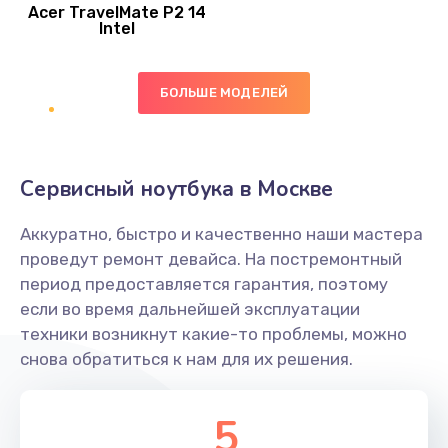
Acer TravelMate P2 14
950 руб.
Intel
Заказать
БОЛЬШЕ МОДЕЛЕЙ
Замена экрана
1095 руб.
Заказать
Сервисный ноутбука в Москве
Замена северного моста
Аккуратно, быстро и качественно наши мастера
1950 руб.
проведут ремонт девайса. На постремонтный
Заказать
период предоставляется гарантия, поэтому
если во время дальнейшей эксплуатации
Ремонт цепей питания
техники возникнут какие-то проблемы, можно
снова обратиться к нам для их решения.
2500 руб.
Заказать
5
Замена жесткого диска