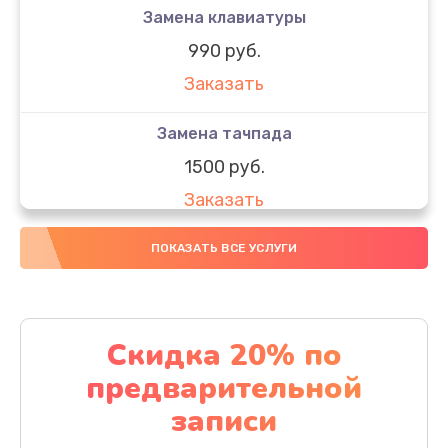
Замена клавиатуры
990 руб.
Заказать
Замена тачпада
1500 руб.
Заказать
Замена южного моста
ПОКАЗАТЬ ВСЕ УСЛУГИ
1950 руб.
Заказать
Скидка 20% по
Чистка от пыли
предварительной
1060 руб.
записи
Заказать