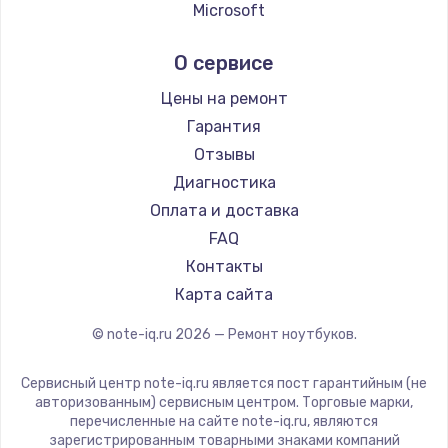
Ремонт ноутбуков Echips
Microsoft
Ремонт ноутбуков Ardor
Alienware
О сервисе
Ремонт ноутбуков Predator
Aquarius
Ремонт ноутбуков iru
Gigabyte
Цены на ремонт
Ремонт ноутбуков Machenike
Aorus
Гарантия
Ремонт ноутбуков DEXP
Maibenben
Отзывы
Ремонт ноутбуков Teclast
Getac
Диагностика
Ремонт ноутбуков CHUWI
Epson
Оплата и доставка
Ремонт ноутбуков Colorful
Philips
FAQ
LG
Контакты
Panasonic
Карта сайта
Irbis
© note-iq.ru
2026
— Ремонт ноутбуков.
Thunderobot
Hasee
Сервисный центр note-iq.ru является пост гарантийным (не
ZTE
авторизованным) сервисным центром. Торговые марки,
перечисленные на сайте note-iq.ru, являются
Hiper
зарегистрированным товарными знаками компаний