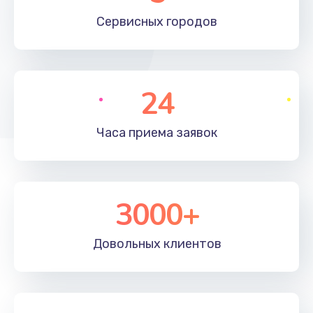
660 руб.
Сервисных
городов
Заказать
Установка драйверов
24
725 руб.
Заказать
Часа приема
заявок
Замена вебкамеры
1400 руб.
3000+
Заказать
Ремонт петель крышки
Довольных
клиентов
1190 руб.
Заказать