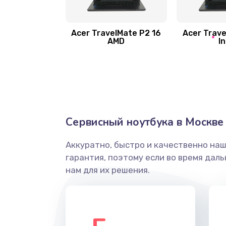
Замена шлейфа матрицы
Замена экрана
Acer TravelMate P2 16
Acer Trave
AMD
In
Замена северного моста
Ремонт цепей питания
Замена жесткого диска
Сервисный ноутбука в Москве
Аккуратно, быстро и качественно на
Установка драйверов
гарантия, поэтому если во время дал
нам для их решения.
Замена вебкамеры
Ремонт петель крышки