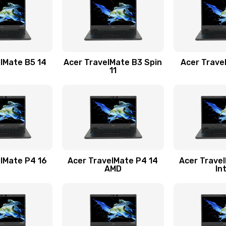
30 мин
1 год
40 мин
2 года
lMate B5 14
Acer TravelMate B3 Spin
Acer Trave
11
60 мин
3 года
50 мин
3 года
60 мин
1 год
lMate P4 16
Acer TravelMate P4 14
Acer Trave
AMD
In
60 мин
2 года
60 мин
3 года