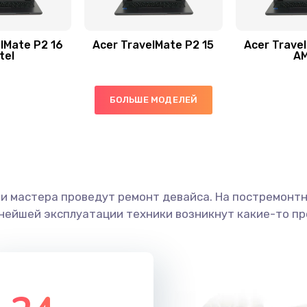
60 мин
2 года
40 мин
3 года
lMate P2 16
Acer TravelMate P2 15
Acer Trave
tel
A
30 мин
3 года
БОЛЬШЕ МОДЕЛЕЙ
60 мин
1 год
30 мин
2 года
ши мастера проведут ремонт девайса. На постремонт
20 мин
2 года
ьнейшей эксплуатации техники возникнут какие-то пр
20 мин
1 год
60 мин
2 года