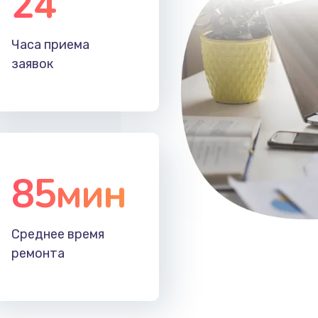
24
60 мин
3 года
Часа приема
60 мин
3 года
заявок
85мин
Среднее время
ремонта