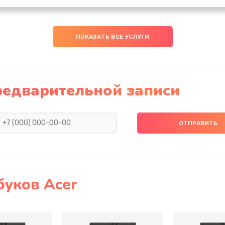
40 мин
1 год
ПОКАЗАТЬ ВСЕ УСЛУГИ
60 мин
1 год
40 мин
1 год
редварительной записи
50 мин
1 год
30 мин
3 года
20 мин
2 года
буков Acer
60 мин
1 год
60 мин
1 год