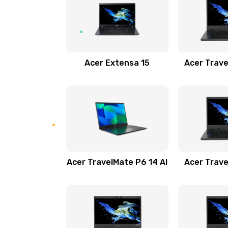
Замена USB порта
Замена звуковой карты
Acer Extensa 15
Acer Trave
Замена микрофона
Замена оперативной памяти
Замена процессора
Acer TravelMate P6 14 AI
Acer Trave
Замена системы охлаждения
Замена термопасты