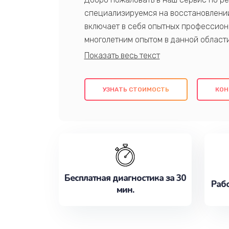
специализируемся на восстановлении
включает в себя опытных профессион
многолетним опытом в данной област
качественный ремонт с использовани
гарантируем качество всех проведенн
клиентам надежное и профессиональн
УЗНАТЬ СТОИМОСТЬ
КОН
потребности наилучшим образом. Не 
сейчас!
Бесплатная диагностика за 30
Рабо
мин.