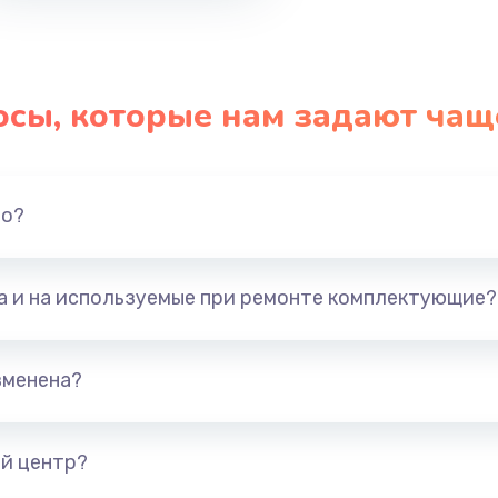
осы, которые нам задают чащ
но?
та и на используемые при ремонте комплектующие?
зменена?
й центр?