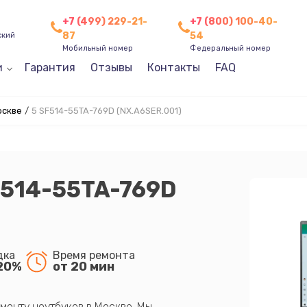
+7 (499) 229-21-
+7 (800) 100-40-
87
54
ский
Мобильный номер
Федеральный номер
и
Гарантия
Отзывы
Контакты
FAQ
оскве
/
5 SF514-55TA-769D (NX.A6SER.001)
F514-55TA-769D
дка
Время ремонта
20%
от 20 мин
монту ноутбуков в Москве. Мы