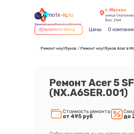
г. Москва
note-iq.ru
улица Серпухов
Вал, 21к4
Ремонт ноутбуков в Москве
Цены
О компани
ВЫБЕРИТЕ БРЕНД
Ремонт ноутбуков
/
Ремонт ноутбуков Acer в М
Ремонт Acer 5 S
(NX.A6SER.001)
Стоимость ремонта
Ски
от 495 руб
до 
Добро пожаловать в наш сервис по ре