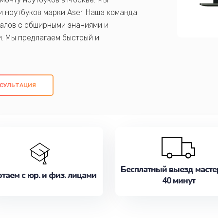
 ноутбуков марки Aser. Наша команда
алов с обширными знаниями и
и. Мы предлагаем быстрый и
ем оригинальных компонентов, а также
ых работ. Наша цель - предоставить
ое обслуживание, удовлетворяя их
СУЛЬТАЦИЯ
медлите записаться на ремонт уже
Бесплатный выезд масте
таем с юр. и физ. лицами
40 минут