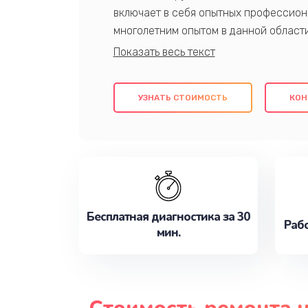
включает в себя опытных профессион
многолетним опытом в данной област
качественный ремонт с использовани
гарантируем качество всех проведенн
клиентам надежное и профессиональн
УЗНАТЬ СТОИМОСТЬ
КОН
потребности наилучшим образом. Не 
сейчас!
Бесплатная диагностика за 30
Рабо
мин.