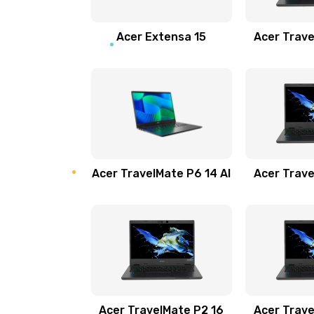
Замена звуковой карты
Acer Extensa 15
Acer Trave
Замена микрофона
Замена оперативной памяти
Замена процессора
Acer TravelMate P6 14 AI
Acer Trave
Замена системы охлаждения
Замена термопасты
Замена шлейфа матрицы
Замена экрана
Acer TravelMate P2 16
Acer Trave