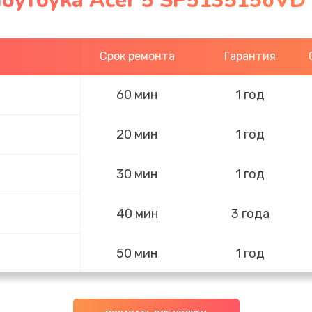
оутбука Acer 5 SP5135156VD
Срок ремонта
Гарантия
60 мин
1 год
20 мин
1 год
30 мин
1 год
40 мин
3 года
50 мин
1 год
50 мин
3 года