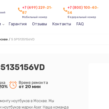
+7 (499) 229-21-
+7 (800) 100-40-
87
54
ский
Мобильный номер
Федеральный номер
и
Гарантия
Отзывы
Контакты
FAQ
оскве
/
5 SP5135156VD
P5135156VD
дка
Время ремонта
20%
от 20 мин
монту ноутбуков в Москве. Мы
 ноутбуков марки Aser. Наша команда