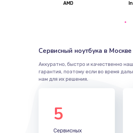
AMD
In
Замена северного моста
Ремонт цепей питания
Замена жесткого диска
Сервисный ноутбука в Москве
Аккуратно, быстро и качественно на
Установка драйверов
гарантия, поэтому если во время дал
нам для их решения.
Замена вебкамеры
Ремонт петель крышки
5
Настройка Wi-Fi
Сервисных
Замена HDMI