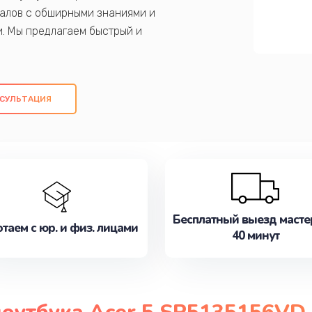
алов с обширными знаниями и
и. Мы предлагаем быстрый и
ем оригинальных компонентов, а также
ых работ. Наша цель - предоставить
ое обслуживание, удовлетворяя их
СУЛЬТАЦИЯ
медлите записаться на ремонт уже
Бесплатный выезд масте
таем с юр. и физ. лицами
40 минут