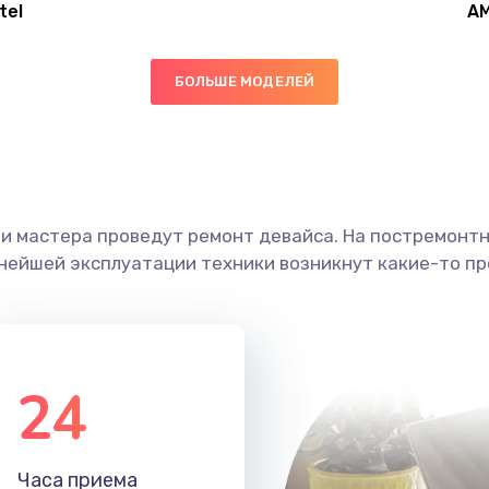
tel
A
40 мин
1 год
БОЛЬШЕ МОДЕЛЕЙ
50 мин
3 года
50 мин
1 год
ши мастера проведут ремонт девайса. На постремонт
20 мин
1 год
ьнейшей эксплуатации техники возникнут какие-то пр
60 мин
2 года
50 мин
1 год
24
60 мин
1 год
Часа приема
30 мин
3 года