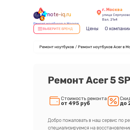
г. Москва
note-iq.ru
улица Серпухов
Вал, 21к4
Ремонт ноутбуков в Москве
Цены
О компани
ВЫБЕРИТЕ БРЕНД
Ремонт ноутбуков
/
Ремонт ноутбуков Acer в М
Ремонт Acer 5 S
Стоимость ремонта
Ски
от 495 руб
до 
Добро пожаловать в наш сервис по ре
специализируемся на восстановлении