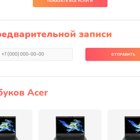
ПОКАЗАТЬ ВСЕ УСЛУГИ
60 мин
3 года
60 мин
2 года
редварительной записи
50 мин
2 года
30 мин
3 года
60 мин
2 года
буков Acer
20 мин
2 года
60 мин
3 года
20 мин
3 года