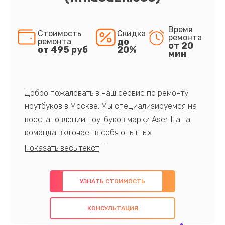
Время
Стоимость
Скидка
ремонта
до
ремонта
от 20
от 495 руб
20%
мин
Добро пожаловать в наш сервис по ремонту
ноутбуков в Москве. Мы специализируемся на
восстановлении ноутбуков марки Aser. Наша
команда включает в себя опытных
профессионалов с обширными знаниями и
многолетним опытом в данной области. Мы
предлагаем быстрый и качественный ремонт с
УЗНАТЬ СТОИМОСТЬ
использованием оригинальных компонентов, а
также гарантируем качество всех
КОНСУЛЬТАЦИЯ
проведенных работ. Наша цель - предоставить
клиентам надежное и профессиональное