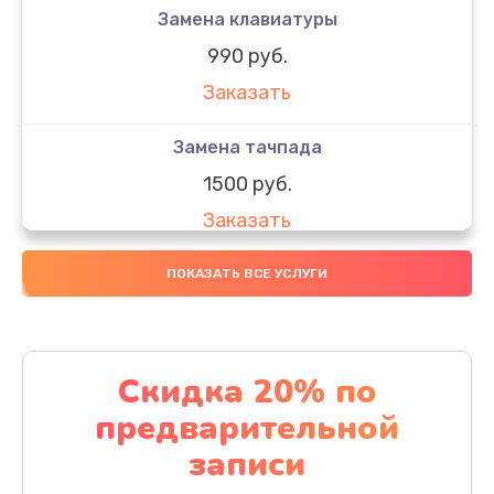
Замена клавиатуры
990 руб.
Заказать
Замена тачпада
1500 руб.
Заказать
Замена южного моста
ПОКАЗАТЬ ВСЕ УСЛУГИ
1950 руб.
Заказать
Скидка 20% по
Чистка от пыли
предварительной
1060 руб.
записи
Заказать