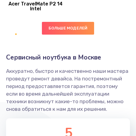
Acer TravelMate P2 14
950 руб.
Intel
Заказать
БОЛЬШЕ МОДЕЛЕЙ
Замена экрана
1095 руб.
Заказать
Сервисный ноутбука в Москве
Замена северного моста
Аккуратно, быстро и качественно наши мастера
1950 руб.
проведут ремонт девайса. На постремонтный
Заказать
период предоставляется гарантия, поэтому
если во время дальнейшей эксплуатации
Ремонт цепей питания
техники возникнут какие-то проблемы, можно
снова обратиться к нам для их решения.
2500 руб.
Заказать
5
Замена жесткого диска