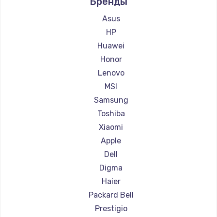
Бренды
Ремонт ноутбуков Aquarius
Ремонт ноутбуков Gigabyte
Asus
Ремонт ноутбуков Aorus
HP
Ремонт ноутбуков Maibenben
Huawei
Ремонт ноутбуков Getac
Honor
Ремонт ноутбуков Epson
Lenovo
Ремонт ноутбуков Philips
MSI
Ремонт ноутбуков LG
Samsung
Ремонт ноутбуков Panasonic
Toshiba
Ремонт ноутбуков Irbis
Xiaomi
Ремонт ноутбуков Thunderobot
Apple
Ремонт ноутбуков Hasee
Dell
Ремонт ноутбуков ZTE
Digma
Ремонт ноутбуков Hiper
Haier
Ремонт ноутбуков Evga
Packard Bell
Ремонт ноутбуков Google
Prestigio