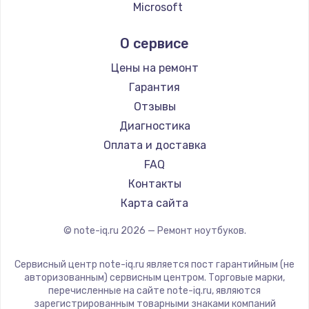
Ремонт ноутбуков Echips
Microsoft
Ремонт ноутбуков Ardor
Alienware
О сервисе
Ремонт ноутбуков Predator
Aquarius
Ремонт ноутбуков iru
Gigabyte
Цены на ремонт
Ремонт ноутбуков Machenike
Aorus
Гарантия
Ремонт ноутбуков DEXP
Maibenben
Отзывы
Ремонт ноутбуков Teclast
Getac
Диагностика
Ремонт ноутбуков CHUWI
Epson
Оплата и доставка
Ремонт ноутбуков Colorful
Philips
FAQ
LG
Контакты
Panasonic
Карта сайта
Irbis
© note-iq.ru
2026
— Ремонт ноутбуков.
Thunderobot
Hasee
Сервисный центр note-iq.ru является пост гарантийным (не
ZTE
авторизованным) сервисным центром. Торговые марки,
перечисленные на сайте note-iq.ru, являются
Hiper
зарегистрированным товарными знаками компаний