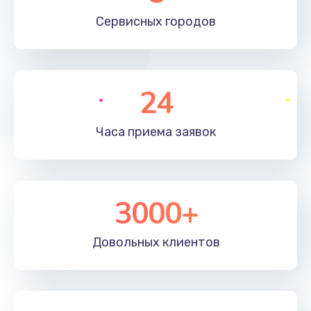
660 руб.
Сервисных
городов
Заказать
Установка драйверов
24
725 руб.
Заказать
Часа приема
заявок
Замена вебкамеры
1400 руб.
3000+
Заказать
Ремонт петель крышки
Довольных
клиентов
1190 руб.
Заказать