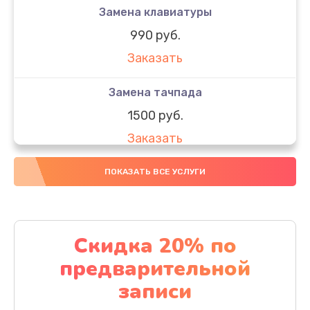
Замена клавиатуры
990 руб.
Заказать
Замена тачпада
1500 руб.
Заказать
Замена южного моста
ПОКАЗАТЬ ВСЕ УСЛУГИ
1950 руб.
Заказать
Скидка 20% по
Чистка от пыли
предварительной
1060 руб.
записи
Заказать