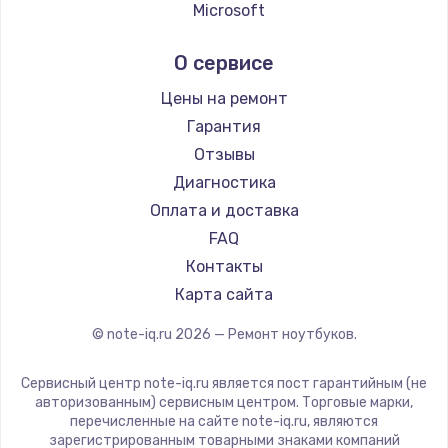
Ремонт ноутбуков Echips
Microsoft
Ремонт ноутбуков Ardor
Alienware
О сервисе
Ремонт ноутбуков Predator
Aquarius
Ремонт ноутбуков iru
Gigabyte
Цены на ремонт
Ремонт ноутбуков Machenike
Aorus
Гарантия
Ремонт ноутбуков DEXP
Maibenben
Отзывы
Ремонт ноутбуков Teclast
Getac
Диагностика
Ремонт ноутбуков CHUWI
Epson
Оплата и доставка
Ремонт ноутбуков Colorful
Philips
FAQ
LG
Контакты
Panasonic
Карта сайта
Irbis
© note-iq.ru
2026
— Ремонт ноутбуков.
Thunderobot
Hasee
Сервисный центр note-iq.ru является пост гарантийным (не
ZTE
авторизованным) сервисным центром. Торговые марки,
перечисленные на сайте note-iq.ru, являются
Hiper
зарегистрированным товарными знаками компаний