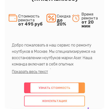
Время
Стоимость
Скидка
ремонта
до
ремонта
от 20
от 495 руб
20%
мин
Добро пожаловать в наш сервис по ремонту
ноутбуков в Москве. Мы специализируемся на
восстановлении ноутбуков марки Aser. Наша
команда включает в себя опытных
профессионалов с обширными знаниями и
многолетним опытом в данной области. Мы
предлагаем быстрый и качественный ремонт с
УЗНАТЬ СТОИМОСТЬ
использованием оригинальных компонентов, а
также гарантируем качество всех
КОНСУЛЬТАЦИЯ
проведенных работ. Наша цель - предоставить
клиентам надежное и профессиональное