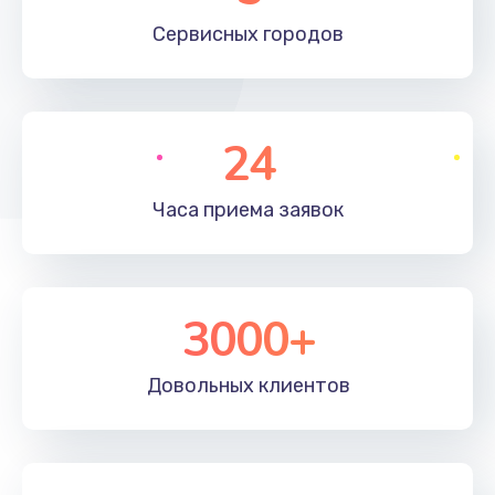
660 руб.
Сервисных
городов
Заказать
Установка драйверов
24
725 руб.
Заказать
Часа приема
заявок
Замена вебкамеры
1400 руб.
3000+
Заказать
Ремонт петель крышки
Довольных
клиентов
1190 руб.
Заказать