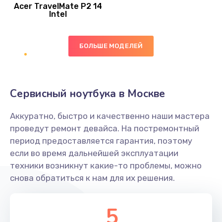
Acer TravelMate P2 14
950 руб.
Intel
Заказать
БОЛЬШЕ МОДЕЛЕЙ
Замена экрана
1095 руб.
Заказать
Сервисный ноутбука в Москве
Замена северного моста
Аккуратно, быстро и качественно наши мастера
1950 руб.
проведут ремонт девайса. На постремонтный
Заказать
период предоставляется гарантия, поэтому
если во время дальнейшей эксплуатации
Ремонт цепей питания
техники возникнут какие-то проблемы, можно
снова обратиться к нам для их решения.
2500 руб.
Заказать
5
Замена жесткого диска