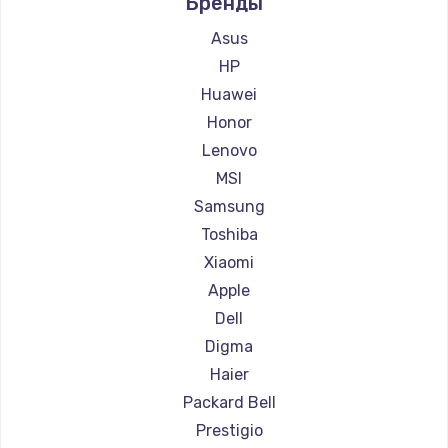
Бренды
Ремонт ноутбуков Aquarius
Ремонт ноутбуков Gigabyte
Asus
Ремонт ноутбуков Aorus
HP
Ремонт ноутбуков Maibenben
Huawei
Ремонт ноутбуков Getac
Honor
Ремонт ноутбуков Epson
Lenovo
Ремонт ноутбуков Philips
MSI
Ремонт ноутбуков LG
Samsung
Ремонт ноутбуков Panasonic
Toshiba
Ремонт ноутбуков Irbis
Xiaomi
Ремонт ноутбуков Thunderobot
Apple
Ремонт ноутбуков Hasee
Dell
Ремонт ноутбуков ZTE
Digma
Ремонт ноутбуков Hiper
Haier
Ремонт ноутбуков Evga
Packard Bell
Ремонт ноутбуков Google
Prestigio