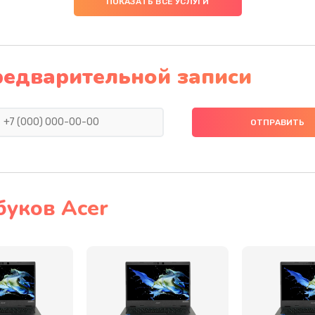
ПОКАЗАТЬ ВСЕ УСЛУГИ
20 мин
2 года
60 мин
3 года
редварительной записи
60 мин
2 года
40 мин
2 года
20 мин
1 год
буков Acer
30 мин
1 год
20 мин
2 года
50 мин
3 года