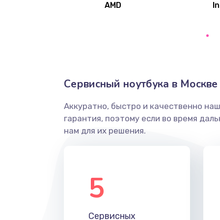
AMD
In
Замена северного моста
Ремонт цепей питания
Замена жесткого диска
Сервисный ноутбука в Москве
Аккуратно, быстро и качественно на
Установка драйверов
гарантия, поэтому если во время дал
нам для их решения.
Замена вебкамеры
Ремонт петель крышки
5
Настройка Wi-Fi
Сервисных
Замена HDMI