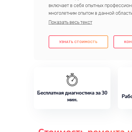
включает в себя опытных профессион
многолетним опытом в данной област
качественный ремонт с использовани
гарантируем качество всех проведенн
клиентам надежное и профессиональн
УЗНАТЬ СТОИМОСТЬ
КОН
потребности наилучшим образом. Не 
сейчас!
Бесплатная диагностика за 30
Рабо
мин.