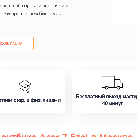
алов с обширными знаниями и
и. Мы предлагаем быстрый и
ем оригинальных компонентов, а также
ых работ. Наша цель - предоставить
ое обслуживание, удовлетворяя их
СУЛЬТАЦИЯ
медлите записаться на ремонт уже
Бесплатный выезд масте
таем с юр. и физ. лицами
40 минут