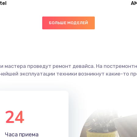
tel
A
60 мин
3 года
БОЛЬШЕ МОДЕЛЕЙ
50 мин
2 года
30 мин
2 года
ши мастера проведут ремонт девайса. На постремонт
30 мин
1 год
ьнейшей эксплуатации техники возникнут какие-то пр
20 мин
2 года
30 мин
2 года
24
30 мин
2 года
Часа приема
60 мин
2 года