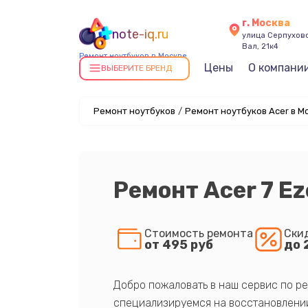
г. Москва
note-iq.ru
улица Серпухов
Вал, 21к4
Ремонт ноутбуков в Москве
Цены
О компани
ВЫБЕРИТЕ БРЕНД
Ремонт ноутбуков
/
Ремонт ноутбуков Acer в М
Ремонт Acer 7 Ez
Стоимость ремонта
Ски
от 495 руб
до 
Добро пожаловать в наш сервис по ре
специализируемся на восстановлении