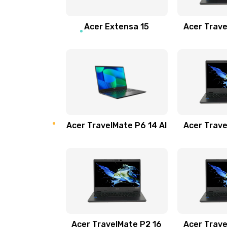
Замена звуковой карты
Acer Extensa 15
Acer Trave
Замена микрофона
Замена оперативной памяти
Замена процессора
Acer TravelMate P6 14 AI
Acer Trave
Замена системы охлаждения
Замена термопасты
Замена шлейфа матрицы
Замена экрана
Acer TravelMate P2 16
Acer Trave