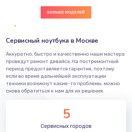
БОЛЬШЕ МОДЕЛЕЙ
Замена экрана
1095 руб.
Заказать
Сервисный ноутбука в Москве
Замена северного моста
Аккуратно, быстро и качественно наши мастера
1950 руб.
проведут ремонт девайса. На постремонтный
Заказать
период предоставляется гарантия, поэтому
если во время дальнейшей эксплуатации
Ремонт цепей питания
техники возникнут какие-то проблемы, можно
снова обратиться к нам для их решения.
2500 руб.
Заказать
5
Замена жесткого диска
660 руб.
Сервисных
городов