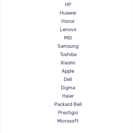
Ремонт ноутбуков Aorus
HP
Ремонт ноутбуков Maibenben
Huawei
Ремонт ноутбуков Getac
Honor
Ремонт ноутбуков Epson
Lenovo
Ремонт ноутбуков Philips
MSI
Ремонт ноутбуков LG
Samsung
Ремонт ноутбуков Panasonic
Toshiba
Ремонт ноутбуков Irbis
Xiaomi
Ремонт ноутбуков Thunderobot
Apple
Ремонт ноутбуков Hasee
Dell
Ремонт ноутбуков ZTE
Digma
Ремонт ноутбуков Hiper
Haier
Ремонт ноутбуков Evga
Packard Bell
Ремонт ноутбуков Google
Prestigio
Ремонт ноутбуков Echips
Microsoft
Ремонт ноутбуков Ardor
Alienware