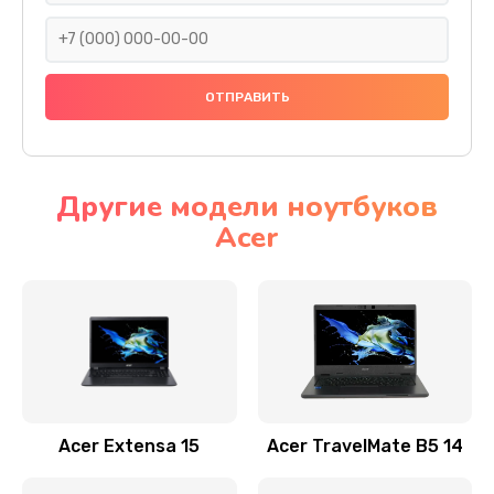
930 руб.
Заказать
Ремонт подсветки
1200 руб.
Заказать
Другие модели ноутбуков
Acer
Настройка BIOS
650 руб.
Заказать
Замена видеочипа
2500 руб.
Заказать
Acer Extensa 15
Acer TravelMate B5 14
Ремонт разъема питания