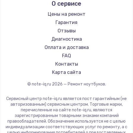
О сервисе
Ремонт ноутбуков Predator
Aquarius
Ремонт ноутбуков iru
Gigabyte
Цены на ремонт
Ремонт ноутбуков Machenike
Aorus
Гарантия
Ремонт ноутбуков DEXP
Maibenben
Отзывы
Ремонт ноутбуков Teclast
Getac
Диагностика
Ремонт ноутбуков CHUWI
Epson
Оплата и доставка
Ремонт ноутбуков Colorful
Philips
FAQ
LG
Контакты
Panasonic
Карта сайта
Irbis
© note-iq.ru
2026
— Ремонт ноутбуков.
Thunderobot
Hasee
Сервисный центр note-iq.ru является пост гарантийным (не
ZTE
авторизованным) сервисным центром. Торговые марки,
перечисленные на сайте note-iq.ru, являются
Hiper
зарегистрированным товарными знаками компаний
Evga
правообладателей. Обозначения используется не с целью
индивидуализации соответствующих услуг по ремонту, а с
Google
целью информирования потребителей о предоставляемых