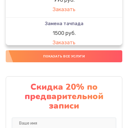
Заказать
Замена тачпада
1500 руб.
Заказать
Замена южного моста
ПОКАЗАТЬ ВСЕ УСЛУГИ
1950 руб.
Заказать
Скидка 20% по
Чистка от пыли
предварительной
1060 руб.
записи
Заказать
Настройка ОС