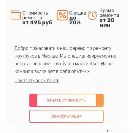
Время
Стоимость
Скидка
ремонта
до
ремонта
от 20
от 495 руб
20%
мин
Добро пожаловать в наш сервис по ремонту
ноутбуков в Москве. Мы специализируемся на
восстановлении ноутбуков марки Aser. Наша
команда включает в себя опытных
профессионалов с обширными знаниями и
многолетним опытом в данной области. Мы
предлагаем быстрый и качественный ремонт с
УЗНАТЬ СТОИМОСТЬ
использованием оригинальных компонентов, а
также гарантируем качество всех
КОНСУЛЬТАЦИЯ
проведенных работ. Наша цель - предоставить
клиентам надежное и профессиональное