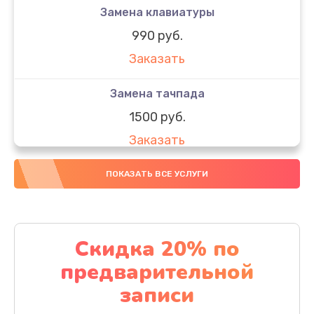
Замена клавиатуры
990 руб.
Заказать
Замена тачпада
1500 руб.
Заказать
Замена южного моста
ПОКАЗАТЬ ВСЕ УСЛУГИ
1950 руб.
Заказать
Скидка 20% по
Чистка от пыли
предварительной
1060 руб.
записи
Заказать