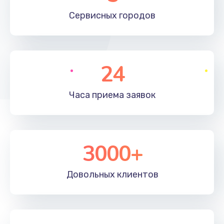
660 руб.
Сервисных
городов
Заказать
Установка драйверов
24
725 руб.
Заказать
Часа приема
заявок
Замена вебкамеры
1400 руб.
3000+
Заказать
Ремонт петель крышки
Довольных
клиентов
1190 руб.
Заказать