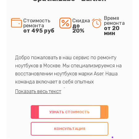
Время
Стоимость
Скидка
ремонта
до
ремонта
от 20
от 495 руб
20%
мин
Добро пожаловать в наш сервис по ремонту
ноутбуков в Москве. Мы специализируемся на
восстановлении ноутбуков марки Aser. Наша
команда включает в себя опытных
профессионалов с обширными знаниями и
многолетним опытом в данной области. Мы
предлагаем быстрый и качественный ремонт с
УЗНАТЬ СТОИМОСТЬ
использованием оригинальных компонентов, а
также гарантируем качество всех
КОНСУЛЬТАЦИЯ
проведенных работ. Наша цель - предоставить
клиентам надежное и профессиональное