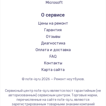
Ремонт ноутбуков Echips
Microsoft
Ремонт ноутбуков Ardor
Alienware
О сервисе
Ремонт ноутбуков Predator
Aquarius
Ремонт ноутбуков iru
Gigabyte
Цены на ремонт
Ремонт ноутбуков Machenike
Aorus
Гарантия
Ремонт ноутбуков DEXP
Maibenben
Отзывы
Ремонт ноутбуков Teclast
Getac
Диагностика
Ремонт ноутбуков CHUWI
Epson
Оплата и доставка
Ремонт ноутбуков Colorful
Philips
FAQ
LG
Контакты
Panasonic
Карта сайта
Irbis
© note-iq.ru
2026
— Ремонт ноутбуков.
Thunderobot
Hasee
Сервисный центр note-iq.ru является пост гарантийным (не
ZTE
авторизованным) сервисным центром. Торговые марки,
перечисленные на сайте note-iq.ru, являются
Hiper
зарегистрированным товарными знаками компаний