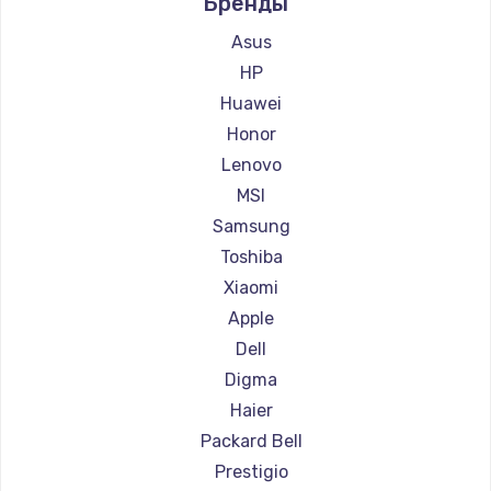
Бренды
Ремонт ноутбуков Aquarius
Ремонт ноутбуков Gigabyte
Asus
Ремонт ноутбуков Aorus
HP
Ремонт ноутбуков Maibenben
Huawei
Ремонт ноутбуков Getac
Honor
Ремонт ноутбуков Epson
Lenovo
Ремонт ноутбуков Philips
MSI
Ремонт ноутбуков LG
Samsung
Ремонт ноутбуков Panasonic
Toshiba
Ремонт ноутбуков Irbis
Xiaomi
Ремонт ноутбуков Thunderobot
Apple
Ремонт ноутбуков Hasee
Dell
Ремонт ноутбуков ZTE
Digma
Ремонт ноутбуков Hiper
Haier
Ремонт ноутбуков Evga
Packard Bell
Ремонт ноутбуков Google
Prestigio