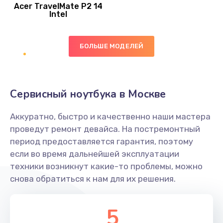
Acer TravelMate P2 14
950 руб.
Intel
Заказать
БОЛЬШЕ МОДЕЛЕЙ
Замена экрана
1095 руб.
Заказать
Сервисный ноутбука в Москве
Замена северного моста
Аккуратно, быстро и качественно наши мастера
1950 руб.
проведут ремонт девайса. На постремонтный
Заказать
период предоставляется гарантия, поэтому
если во время дальнейшей эксплуатации
Ремонт цепей питания
техники возникнут какие-то проблемы, можно
снова обратиться к нам для их решения.
2500 руб.
Заказать
5
Замена жесткого диска