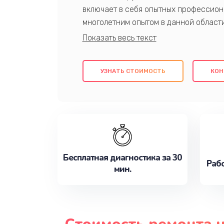
включает в себя опытных профессион
многолетним опытом в данной област
качественный ремонт с использовани
гарантируем качество всех проведенн
клиентам надежное и профессиональн
УЗНАТЬ СТОИМОСТЬ
КОН
потребности наилучшим образом. Не 
сейчас!
Бесплатная диагностика за 30
Рабо
мин.