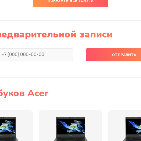
ПОКАЗАТЬ ВСЕ УСЛУГИ
50 мин
2 года
40 мин
1 год
редварительной записи
60 мин
2 года
40 мин
1 год
30 мин
2 года
буков Acer
40 мин
2 года
60 мин
2 года
30 мин
1 год