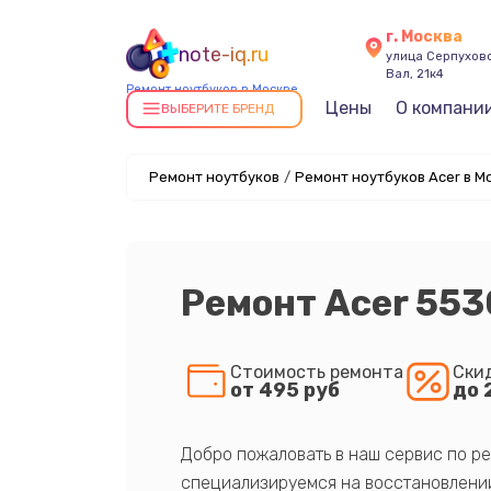
г. Москва
note-iq.ru
улица Серпухов
Вал, 21к4
Ремонт ноутбуков в Москве
Цены
О компани
ВЫБЕРИТЕ БРЕНД
Ремонт ноутбуков
/
Ремонт ноутбуков Acer в М
Ремонт Acer 553
Стоимость ремонта
Ски
от 495 руб
до 
Добро пожаловать в наш сервис по ре
специализируемся на восстановлении