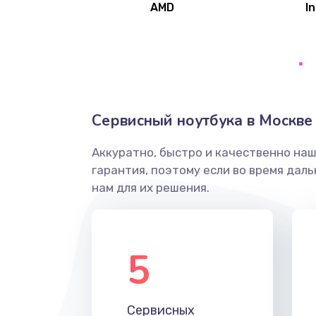
AMD
In
Замена северного моста
Ремонт цепей питания
Замена жесткого диска
Сервисный ноутбука в Москве
Аккуратно, быстро и качественно на
Установка драйверов
гарантия, поэтому если во время дал
нам для их решения.
Замена вебкамеры
Ремонт петель крышки
5
Настройка Wi-Fi
Сервисных
Замена HDMI