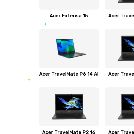
Замена звуковой карты
Acer Extensa 15
Acer Trave
Замена микрофона
Замена оперативной памяти
Замена процессора
Acer TravelMate P6 14 AI
Acer Trave
Замена системы охлаждения
Замена термопасты
Замена шлейфа матрицы
Замена экрана
Acer TravelMate P2 16
Acer Trave