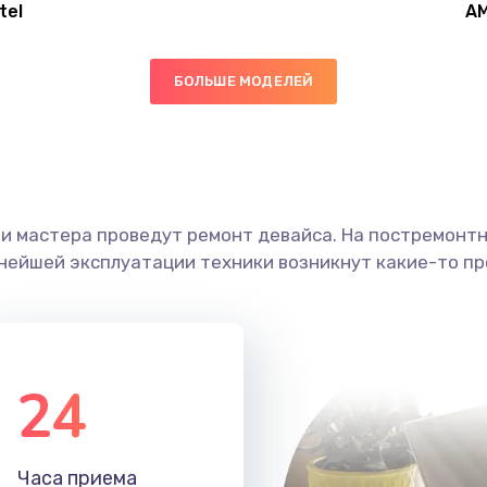
tel
A
50 мин
1 год
БОЛЬШЕ МОДЕЛЕЙ
40 мин
2 года
60 мин
2 года
ши мастера проведут ремонт девайса. На постремонт
20 мин
2 года
ьнейшей эксплуатации техники возникнут какие-то пр
20 мин
1 год
30 мин
1 год
24
30 мин
2 года
Часа приема
30 мин
2 года