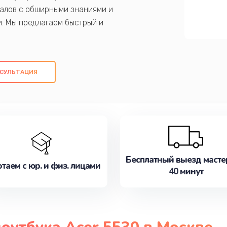
алов с обширными знаниями и
и. Мы предлагаем быстрый и
ем оригинальных компонентов, а также
ых работ. Наша цель - предоставить
ое обслуживание, удовлетворяя их
СУЛЬТАЦИЯ
медлите записаться на ремонт уже
Бесплатный выезд масте
таем с юр. и физ. лицами
40 минут