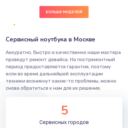
БОЛЬШЕ МОДЕЛЕЙ
Замена экрана
1095 руб.
Заказать
Сервисный ноутбука в Москве
Замена северного моста
Аккуратно, быстро и качественно наши мастера
1950 руб.
проведут ремонт девайса. На постремонтный
Заказать
период предоставляется гарантия, поэтому
если во время дальнейшей эксплуатации
Ремонт цепей питания
техники возникнут какие-то проблемы, можно
снова обратиться к нам для их решения.
2500 руб.
Заказать
5
Замена жесткого диска
660 руб.
Сервисных
городов