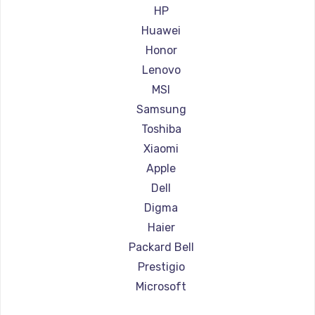
Ремонт ноутбуков Aorus
HP
Ремонт ноутбуков Maibenben
Huawei
Ремонт ноутбуков Getac
Honor
Ремонт ноутбуков Epson
Lenovo
Ремонт ноутбуков Philips
MSI
Ремонт ноутбуков LG
Samsung
Ремонт ноутбуков Panasonic
Toshiba
Ремонт ноутбуков Irbis
Xiaomi
Ремонт ноутбуков Thunderobot
Apple
Ремонт ноутбуков Hasee
Dell
Ремонт ноутбуков ZTE
Digma
Ремонт ноутбуков Hiper
Haier
Ремонт ноутбуков Evga
Packard Bell
Ремонт ноутбуков Google
Prestigio
Ремонт ноутбуков Echips
Microsoft
Ремонт ноутбуков Ardor
Alienware