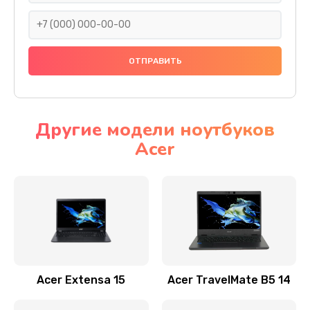
930 руб.
Заказать
Ремонт подсветки
1200 руб.
Заказать
Другие модели ноутбуков
Acer
Настройка BIOS
650 руб.
Заказать
Замена видеочипа
2500 руб.
Заказать
Acer Extensa 15
Acer TravelMate B5 14
Ремонт разъема питания