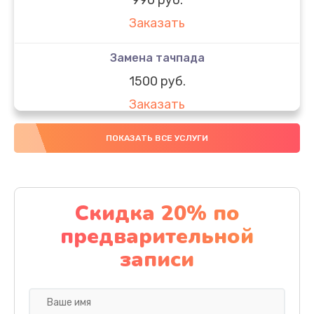
Заказать
Замена тачпада
1500 руб.
Заказать
Замена южного моста
ПОКАЗАТЬ ВСЕ УСЛУГИ
1950 руб.
Заказать
Скидка 20% по
Чистка от пыли
предварительной
1060 руб.
записи
Заказать
Настройка ОС