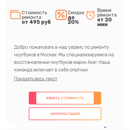
Время
Стоимость
Скидка
ремонта
до
ремонта
от 20
от 495 руб
20%
мин
Добро пожаловать в наш сервис по ремонту
ноутбуков в Москве. Мы специализируемся на
восстановлении ноутбуков марки Aser. Наша
команда включает в себя опытных
профессионалов с обширными знаниями и
многолетним опытом в данной области. Мы
предлагаем быстрый и качественный ремонт с
УЗНАТЬ СТОИМОСТЬ
использованием оригинальных компонентов, а
также гарантируем качество всех
КОНСУЛЬТАЦИЯ
проведенных работ. Наша цель - предоставить
клиентам надежное и профессиональное