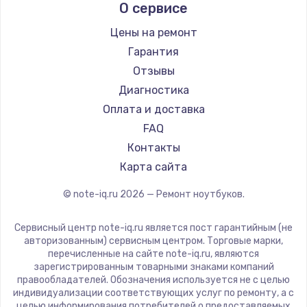
О сервисе
Ремонт ноутбуков Predator
Aquarius
Ремонт ноутбуков iru
Gigabyte
Цены на ремонт
Ремонт ноутбуков Machenike
Aorus
Гарантия
Ремонт ноутбуков DEXP
Maibenben
Отзывы
Ремонт ноутбуков Teclast
Getac
Диагностика
Ремонт ноутбуков CHUWI
Epson
Оплата и доставка
Ремонт ноутбуков Colorful
Philips
FAQ
LG
Контакты
Panasonic
Карта сайта
Irbis
© note-iq.ru
2026
— Ремонт ноутбуков.
Thunderobot
Hasee
Сервисный центр note-iq.ru является пост гарантийным (не
ZTE
авторизованным) сервисным центром. Торговые марки,
перечисленные на сайте note-iq.ru, являются
Hiper
зарегистрированным товарными знаками компаний
Evga
правообладателей. Обозначения используется не с целью
индивидуализации соответствующих услуг по ремонту, а с
Google
целью информирования потребителей о предоставляемых