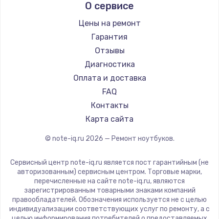
О сервисе
Ремонт ноутбуков Predator
Aquarius
Ремонт ноутбуков iru
Gigabyte
Цены на ремонт
Ремонт ноутбуков Machenike
Aorus
Гарантия
Ремонт ноутбуков DEXP
Maibenben
Отзывы
Ремонт ноутбуков Teclast
Getac
Диагностика
Ремонт ноутбуков CHUWI
Epson
Оплата и доставка
Ремонт ноутбуков Colorful
Philips
FAQ
LG
Контакты
Panasonic
Карта сайта
Irbis
© note-iq.ru
2026
— Ремонт ноутбуков.
Thunderobot
Hasee
Сервисный центр note-iq.ru является пост гарантийным (не
ZTE
авторизованным) сервисным центром. Торговые марки,
перечисленные на сайте note-iq.ru, являются
Hiper
зарегистрированным товарными знаками компаний
Evga
правообладателей. Обозначения используется не с целью
индивидуализации соответствующих услуг по ремонту, а с
Google
целью информирования потребителей о предоставляемых