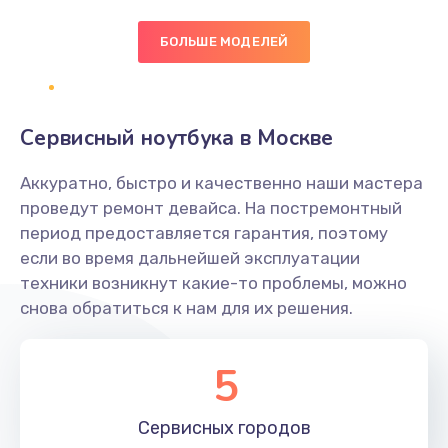
БОЛЬШЕ МОДЕЛЕЙ
Замена экрана
1095 руб.
Заказать
Сервисный ноутбука в Москве
Замена северного моста
Аккуратно, быстро и качественно наши мастера
1950 руб.
проведут ремонт девайса. На постремонтный
Заказать
период предоставляется гарантия, поэтому
если во время дальнейшей эксплуатации
Ремонт цепей питания
техники возникнут какие-то проблемы, можно
снова обратиться к нам для их решения.
2500 руб.
Заказать
5
Замена жесткого диска
660 руб.
Сервисных
городов