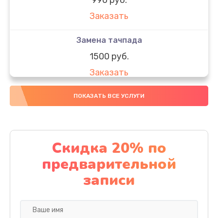
Заказать
Замена тачпада
1500 руб.
Заказать
Замена южного моста
ПОКАЗАТЬ ВСЕ УСЛУГИ
1950 руб.
Заказать
Скидка 20% по
Чистка от пыли
предварительной
1060 руб.
записи
Заказать
Настройка ОС