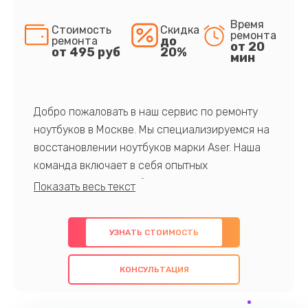
Время
Стоимость
Скидка
ремонта
до
ремонта
от 20
от 495 руб
20%
мин
Добро пожаловать в наш сервис по ремонту
ноутбуков в Москве. Мы специализируемся на
восстановлении ноутбуков марки Aser. Наша
команда включает в себя опытных
профессионалов с обширными знаниями и
многолетним опытом в данной области. Мы
предлагаем быстрый и качественный ремонт с
УЗНАТЬ СТОИМОСТЬ
использованием оригинальных компонентов, а
также гарантируем качество всех
КОНСУЛЬТАЦИЯ
проведенных работ. Наша цель - предоставить
клиентам надежное и профессиональное