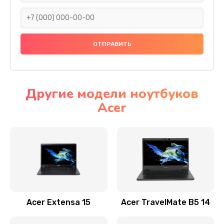
930 руб.
Заказать
Ремонт подсветки
1200 руб.
Заказать
Другие модели ноутбуков
Acer
Настройка BIOS
650 руб.
Заказать
Замена видеочипа
2500 руб.
Заказать
Acer Extensa 15
Acer TravelMate B5 14
Ремонт разъема питания