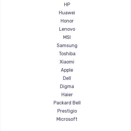
Ремонт ноутбуков Aorus
HP
Ремонт ноутбуков Maibenben
Huawei
Ремонт ноутбуков Getac
Honor
Ремонт ноутбуков Epson
Lenovo
Ремонт ноутбуков Philips
MSI
Ремонт ноутбуков LG
Samsung
Ремонт ноутбуков Panasonic
Toshiba
Ремонт ноутбуков Irbis
Xiaomi
Ремонт ноутбуков Thunderobot
Apple
Ремонт ноутбуков Hasee
Dell
Ремонт ноутбуков ZTE
Digma
Ремонт ноутбуков Hiper
Haier
Ремонт ноутбуков Evga
Packard Bell
Ремонт ноутбуков Google
Prestigio
Ремонт ноутбуков Echips
Microsoft
Ремонт ноутбуков Ardor
Alienware