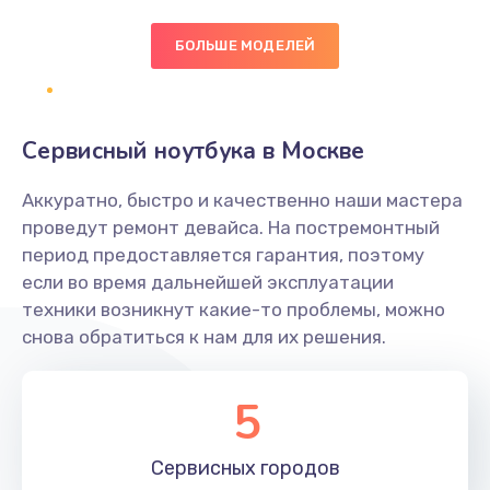
БОЛЬШЕ МОДЕЛЕЙ
Замена экрана
1095 руб.
Заказать
Сервисный ноутбука в Москве
Замена северного моста
Аккуратно, быстро и качественно наши мастера
1950 руб.
проведут ремонт девайса. На постремонтный
Заказать
период предоставляется гарантия, поэтому
если во время дальнейшей эксплуатации
Ремонт цепей питания
техники возникнут какие-то проблемы, можно
снова обратиться к нам для их решения.
2500 руб.
Заказать
5
Замена жесткого диска
660 руб.
Сервисных
городов