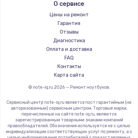
О сервисе
Ремонт ноутбуков Predator
Aquarius
Ремонт ноутбуков iru
Gigabyte
Цены на ремонт
Ремонт ноутбуков Machenike
Aorus
Гарантия
Ремонт ноутбуков DEXP
Maibenben
Отзывы
Ремонт ноутбуков Teclast
Getac
Диагностика
Ремонт ноутбуков CHUWI
Epson
Оплата и доставка
Ремонт ноутбуков Colorful
Philips
FAQ
LG
Контакты
Panasonic
Карта сайта
Irbis
© note-iq.ru
2026
— Ремонт ноутбуков.
Thunderobot
Hasee
Сервисный центр note-iq.ru является пост гарантийным (не
ZTE
авторизованным) сервисным центром. Торговые марки,
перечисленные на сайте note-iq.ru, являются
Hiper
зарегистрированным товарными знаками компаний
Evga
правообладателей. Обозначения используется не с целью
индивидуализации соответствующих услуг по ремонту, а с
Google
целью информирования потребителей о предоставляемых