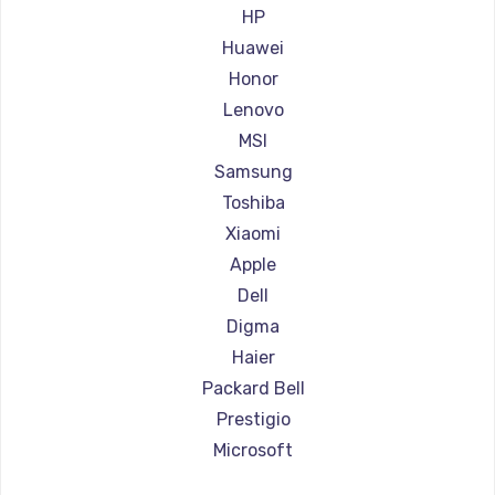
Ремонт ноутбуков Aorus
HP
Ремонт ноутбуков Maibenben
Huawei
Ремонт ноутбуков Getac
Honor
Ремонт ноутбуков Epson
Lenovo
Ремонт ноутбуков Philips
MSI
Ремонт ноутбуков LG
Samsung
Ремонт ноутбуков Panasonic
Toshiba
Ремонт ноутбуков Irbis
Xiaomi
Ремонт ноутбуков Thunderobot
Apple
Ремонт ноутбуков Hasee
Dell
Ремонт ноутбуков ZTE
Digma
Ремонт ноутбуков Hiper
Haier
Ремонт ноутбуков Evga
Packard Bell
Ремонт ноутбуков Google
Prestigio
Ремонт ноутбуков Echips
Microsoft
Ремонт ноутбуков Ardor
Alienware