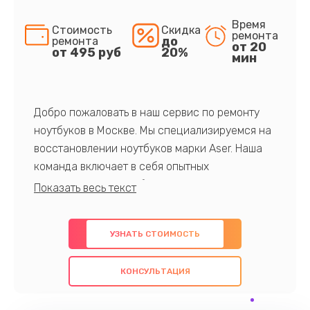
Время
Стоимость
Скидка
ремонта
до
ремонта
от 20
от 495 руб
20%
мин
Добро пожаловать в наш сервис по ремонту
ноутбуков в Москве. Мы специализируемся на
восстановлении ноутбуков марки Aser. Наша
команда включает в себя опытных
профессионалов с обширными знаниями и
многолетним опытом в данной области. Мы
предлагаем быстрый и качественный ремонт с
УЗНАТЬ СТОИМОСТЬ
использованием оригинальных компонентов, а
также гарантируем качество всех
КОНСУЛЬТАЦИЯ
проведенных работ. Наша цель - предоставить
клиентам надежное и профессиональное