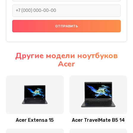
930 руб.
Заказать
Ремонт подсветки
1200 руб.
Заказать
Другие модели ноутбуков
Acer
Настройка BIOS
650 руб.
Заказать
Замена видеочипа
2500 руб.
Заказать
Acer Extensa 15
Acer TravelMate B5 14
Ремонт разъема питания