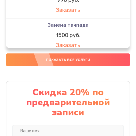
Заказать
Замена тачпада
1500 руб.
Заказать
Замена южного моста
ПОКАЗАТЬ ВСЕ УСЛУГИ
1950 руб.
Заказать
Скидка 20% по
Чистка от пыли
предварительной
1060 руб.
записи
Заказать
Настройка ОС