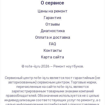
О сервисе
Ремонт ноутбуков Predator
Aquarius
Ремонт ноутбуков iru
Gigabyte
Цены на ремонт
Ремонт ноутбуков Machenike
Aorus
Гарантия
Ремонт ноутбуков DEXP
Maibenben
Отзывы
Ремонт ноутбуков Teclast
Getac
Диагностика
Ремонт ноутбуков CHUWI
Epson
Оплата и доставка
Ремонт ноутбуков Colorful
Philips
FAQ
LG
Контакты
Panasonic
Карта сайта
Irbis
© note-iq.ru
2026
— Ремонт ноутбуков.
Thunderobot
Hasee
Сервисный центр note-iq.ru является пост гарантийным (не
ZTE
авторизованным) сервисным центром. Торговые марки,
перечисленные на сайте note-iq.ru, являются
Hiper
зарегистрированным товарными знаками компаний
Evga
правообладателей. Обозначения используется не с целью
индивидуализации соответствующих услуг по ремонту, а с
Google
целью информирования потребителей о предоставляемых