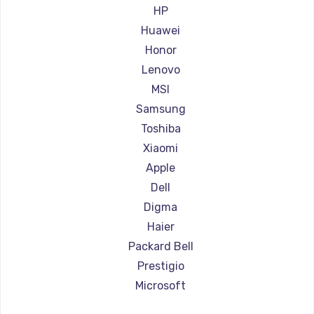
Ремонт ноутбуков Aorus
HP
Ремонт ноутбуков Maibenben
Huawei
Ремонт ноутбуков Getac
Honor
Ремонт ноутбуков Epson
Lenovo
Ремонт ноутбуков Philips
MSI
Ремонт ноутбуков LG
Samsung
Ремонт ноутбуков Panasonic
Toshiba
Ремонт ноутбуков Irbis
Xiaomi
Ремонт ноутбуков Thunderobot
Apple
Ремонт ноутбуков Hasee
Dell
Ремонт ноутбуков ZTE
Digma
Ремонт ноутбуков Hiper
Haier
Ремонт ноутбуков Evga
Packard Bell
Ремонт ноутбуков Google
Prestigio
Ремонт ноутбуков Echips
Microsoft
Ремонт ноутбуков Ardor
Alienware