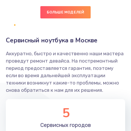
БОЛЬШЕ МОДЕЛЕЙ
Замена экрана
1095 руб.
Заказать
Сервисный ноутбука в Москве
Замена северного моста
Аккуратно, быстро и качественно наши мастера
1950 руб.
проведут ремонт девайса. На постремонтный
Заказать
период предоставляется гарантия, поэтому
если во время дальнейшей эксплуатации
Ремонт цепей питания
техники возникнут какие-то проблемы, можно
снова обратиться к нам для их решения.
2500 руб.
Заказать
5
Замена жесткого диска
660 руб.
Сервисных
городов