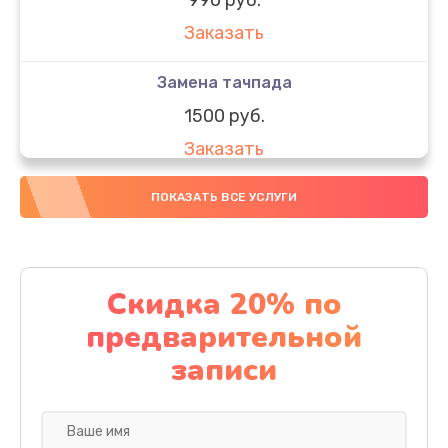
Заказать
Замена тачпада
1500 руб.
Заказать
Замена южного моста
ПОКАЗАТЬ ВСЕ УСЛУГИ
1950 руб.
Заказать
Скидка 20% по
Чистка от пыли
предварительной
1060 руб.
записи
Заказать
Настройка ОС