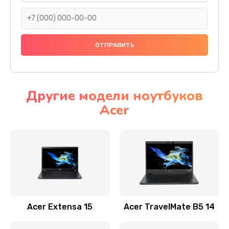
930 руб.
Заказать
Ремонт подсветки
1200 руб.
Заказать
Другие модели ноутбуков
Acer
Настройка BIOS
650 руб.
Заказать
Замена видеочипа
2500 руб.
Заказать
Acer Extensa 15
Acer TravelMate B5 14
Ремонт разъема питания