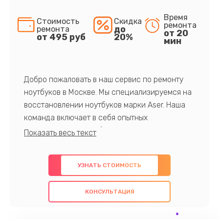
Время
Стоимость
Скидка
ремонта
до
ремонта
от 20
от 495 руб
20%
мин
Добро пожаловать в наш сервис по ремонту
ноутбуков в Москве. Мы специализируемся на
восстановлении ноутбуков марки Aser. Наша
команда включает в себя опытных
профессионалов с обширными знаниями и
многолетним опытом в данной области. Мы
предлагаем быстрый и качественный ремонт с
УЗНАТЬ СТОИМОСТЬ
использованием оригинальных компонентов, а
также гарантируем качество всех
КОНСУЛЬТАЦИЯ
проведенных работ. Наша цель - предоставить
клиентам надежное и профессиональное