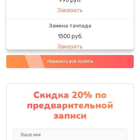
Заказать
Замена тачпада
1500 руб.
Заказать
Замена южного моста
ПОКАЗАТЬ ВСЕ УСЛУГИ
1950 руб.
Заказать
Скидка 20% по
Чистка от пыли
предварительной
1060 руб.
записи
Заказать
Настройка ОС