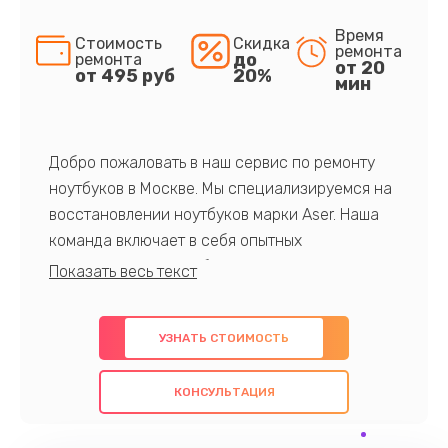
Время
Стоимость
Скидка
ремонта
до
ремонта
от 20
от 495 руб
20%
мин
Добро пожаловать в наш сервис по ремонту
ноутбуков в Москве. Мы специализируемся на
восстановлении ноутбуков марки Aser. Наша
команда включает в себя опытных
профессионалов с обширными знаниями и
многолетним опытом в данной области. Мы
предлагаем быстрый и качественный ремонт с
УЗНАТЬ СТОИМОСТЬ
использованием оригинальных компонентов, а
также гарантируем качество всех
КОНСУЛЬТАЦИЯ
проведенных работ. Наша цель - предоставить
клиентам надежное и профессиональное