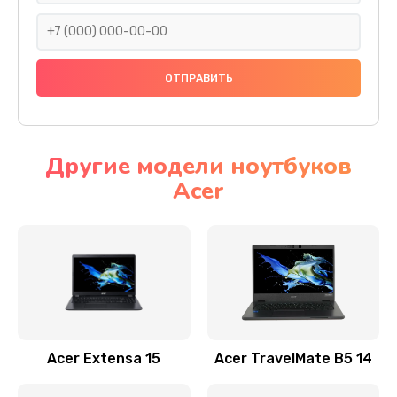
930 руб.
Заказать
Ремонт подсветки
1200 руб.
Заказать
Другие модели ноутбуков
Acer
Настройка BIOS
650 руб.
Заказать
Замена видеочипа
2500 руб.
Заказать
Acer Extensa 15
Acer TravelMate B5 14
Ремонт разъема питания