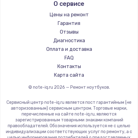
О сервисе
Ремонт ноутбуков Predator
Aquarius
Ремонт ноутбуков iru
Gigabyte
Цены на ремонт
Ремонт ноутбуков Machenike
Aorus
Гарантия
Ремонт ноутбуков DEXP
Maibenben
Отзывы
Ремонт ноутбуков Teclast
Getac
Диагностика
Ремонт ноутбуков CHUWI
Epson
Оплата и доставка
Ремонт ноутбуков Colorful
Philips
FAQ
LG
Контакты
Panasonic
Карта сайта
Irbis
© note-iq.ru
2026
— Ремонт ноутбуков.
Thunderobot
Hasee
Сервисный центр note-iq.ru является пост гарантийным (не
ZTE
авторизованным) сервисным центром. Торговые марки,
перечисленные на сайте note-iq.ru, являются
Hiper
зарегистрированным товарными знаками компаний
Evga
правообладателей. Обозначения используется не с целью
индивидуализации соответствующих услуг по ремонту, а с
Google
целью информирования потребителей о предоставляемых