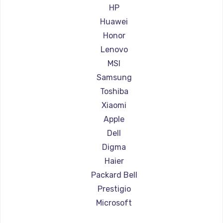
Ремонт ноутбуков Aorus
HP
Ремонт ноутбуков Maibenben
Huawei
Ремонт ноутбуков Getac
Honor
Ремонт ноутбуков Epson
Lenovo
Ремонт ноутбуков Philips
MSI
Ремонт ноутбуков LG
Samsung
Ремонт ноутбуков Panasonic
Toshiba
Ремонт ноутбуков Irbis
Xiaomi
Ремонт ноутбуков Thunderobot
Apple
Ремонт ноутбуков Hasee
Dell
Ремонт ноутбуков ZTE
Digma
Ремонт ноутбуков Hiper
Haier
Ремонт ноутбуков Evga
Packard Bell
Ремонт ноутбуков Google
Prestigio
Ремонт ноутбуков Echips
Microsoft
Ремонт ноутбуков Ardor
Alienware