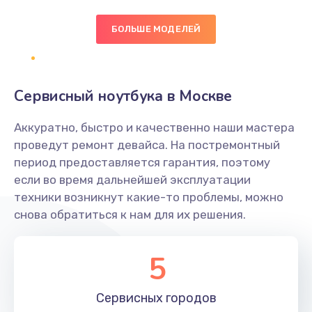
БОЛЬШЕ МОДЕЛЕЙ
Замена экрана
1095 руб.
Заказать
Сервисный ноутбука в Москве
Замена северного моста
Аккуратно, быстро и качественно наши мастера
1950 руб.
проведут ремонт девайса. На постремонтный
Заказать
период предоставляется гарантия, поэтому
если во время дальнейшей эксплуатации
Ремонт цепей питания
техники возникнут какие-то проблемы, можно
снова обратиться к нам для их решения.
2500 руб.
Заказать
5
Замена жесткого диска
660 руб.
Сервисных
городов