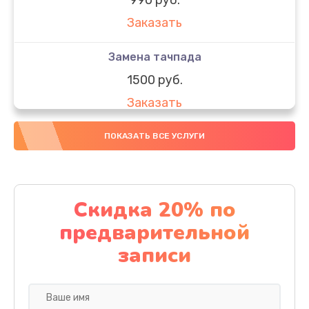
Заказать
Замена тачпада
1500 руб.
Заказать
Замена южного моста
ПОКАЗАТЬ ВСЕ УСЛУГИ
1950 руб.
Заказать
Скидка 20% по
Чистка от пыли
предварительной
1060 руб.
записи
Заказать
Настройка ОС