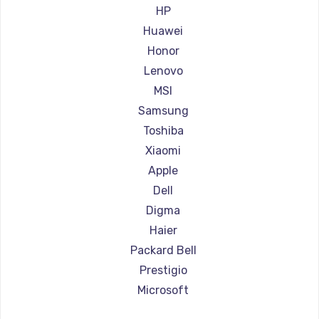
Ремонт ноутбуков Aorus
HP
Ремонт ноутбуков Maibenben
Huawei
Ремонт ноутбуков Getac
Honor
Ремонт ноутбуков Epson
Lenovo
Ремонт ноутбуков Philips
MSI
Ремонт ноутбуков LG
Samsung
Ремонт ноутбуков Panasonic
Toshiba
Ремонт ноутбуков Irbis
Xiaomi
Ремонт ноутбуков Thunderobot
Apple
Ремонт ноутбуков Hasee
Dell
Ремонт ноутбуков ZTE
Digma
Ремонт ноутбуков Hiper
Haier
Ремонт ноутбуков Evga
Packard Bell
Ремонт ноутбуков Google
Prestigio
Ремонт ноутбуков Echips
Microsoft
Ремонт ноутбуков Ardor
Alienware