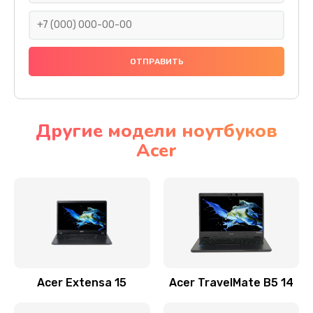
930 руб.
Заказать
Ремонт подсветки
1200 руб.
Заказать
Другие модели ноутбуков
Acer
Настройка BIOS
650 руб.
Заказать
Замена видеочипа
2500 руб.
Заказать
Acer Extensa 15
Acer TravelMate B5 14
Ремонт разъема питания