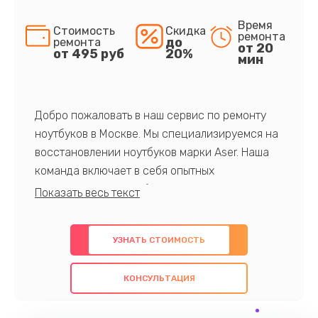
Время
Стоимость
Скидка
ремонта
до
ремонта
от 20
от 495 руб
20%
мин
Добро пожаловать в наш сервис по ремонту
ноутбуков в Москве. Мы специализируемся на
восстановлении ноутбуков марки Aser. Наша
команда включает в себя опытных
профессионалов с обширными знаниями и
многолетним опытом в данной области. Мы
предлагаем быстрый и качественный ремонт с
УЗНАТЬ СТОИМОСТЬ
использованием оригинальных компонентов, а
также гарантируем качество всех
КОНСУЛЬТАЦИЯ
проведенных работ. Наша цель - предоставить
клиентам надежное и профессиональное