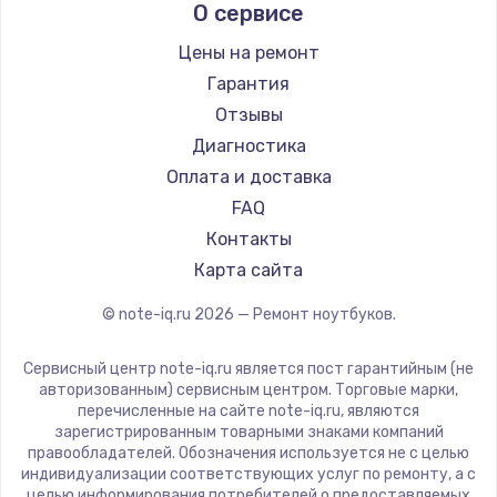
О сервисе
Ремонт ноутбуков Predator
Aquarius
Ремонт ноутбуков iru
Gigabyte
Цены на ремонт
Ремонт ноутбуков Machenike
Aorus
Гарантия
Ремонт ноутбуков DEXP
Maibenben
Отзывы
Ремонт ноутбуков Teclast
Getac
Диагностика
Ремонт ноутбуков CHUWI
Epson
Оплата и доставка
Ремонт ноутбуков Colorful
Philips
FAQ
LG
Контакты
Panasonic
Карта сайта
Irbis
© note-iq.ru
2026
— Ремонт ноутбуков.
Thunderobot
Hasee
Сервисный центр note-iq.ru является пост гарантийным (не
ZTE
авторизованным) сервисным центром. Торговые марки,
перечисленные на сайте note-iq.ru, являются
Hiper
зарегистрированным товарными знаками компаний
Evga
правообладателей. Обозначения используется не с целью
индивидуализации соответствующих услуг по ремонту, а с
Google
целью информирования потребителей о предоставляемых