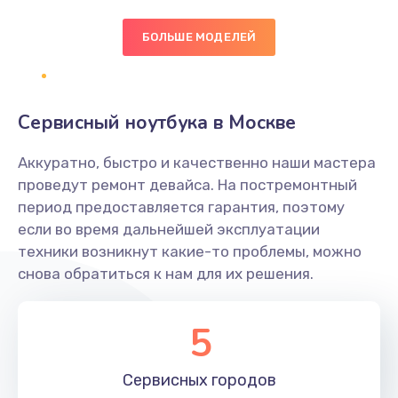
БОЛЬШЕ МОДЕЛЕЙ
Замена экрана
1095 руб.
Заказать
Сервисный ноутбука в Москве
Замена северного моста
Аккуратно, быстро и качественно наши мастера
1950 руб.
проведут ремонт девайса. На постремонтный
Заказать
период предоставляется гарантия, поэтому
если во время дальнейшей эксплуатации
Ремонт цепей питания
техники возникнут какие-то проблемы, можно
снова обратиться к нам для их решения.
2500 руб.
Заказать
5
Замена жесткого диска
660 руб.
Сервисных
городов