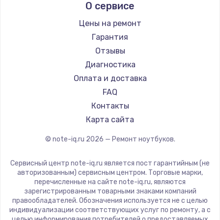
О сервисе
Ремонт ноутбуков Predator
Aquarius
Ремонт ноутбуков iru
Gigabyte
Цены на ремонт
Ремонт ноутбуков Machenike
Aorus
Гарантия
Ремонт ноутбуков DEXP
Maibenben
Отзывы
Ремонт ноутбуков Teclast
Getac
Диагностика
Ремонт ноутбуков CHUWI
Epson
Оплата и доставка
Ремонт ноутбуков Colorful
Philips
FAQ
LG
Контакты
Panasonic
Карта сайта
Irbis
© note-iq.ru
2026
— Ремонт ноутбуков.
Thunderobot
Hasee
Сервисный центр note-iq.ru является пост гарантийным (не
ZTE
авторизованным) сервисным центром. Торговые марки,
перечисленные на сайте note-iq.ru, являются
Hiper
зарегистрированным товарными знаками компаний
Evga
правообладателей. Обозначения используется не с целью
индивидуализации соответствующих услуг по ремонту, а с
Google
целью информирования потребителей о предоставляемых