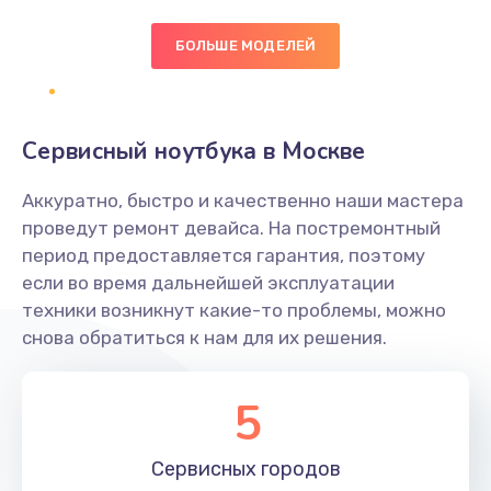
БОЛЬШЕ МОДЕЛЕЙ
Замена экрана
1095 руб.
Заказать
Сервисный ноутбука в Москве
Замена северного моста
Аккуратно, быстро и качественно наши мастера
1950 руб.
проведут ремонт девайса. На постремонтный
Заказать
период предоставляется гарантия, поэтому
если во время дальнейшей эксплуатации
Ремонт цепей питания
техники возникнут какие-то проблемы, можно
снова обратиться к нам для их решения.
2500 руб.
Заказать
5
Замена жесткого диска
660 руб.
Сервисных
городов