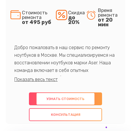
Время
Стоимость
Скидка
ремонта
до
ремонта
от 20
от 495 руб
20%
мин
Добро пожаловать в наш сервис по ремонту
ноутбуков в Москве. Мы специализируемся на
восстановлении ноутбуков марки Aser. Наша
команда включает в себя опытных
профессионалов с обширными знаниями и
многолетним опытом в данной области. Мы
предлагаем быстрый и качественный ремонт с
УЗНАТЬ СТОИМОСТЬ
использованием оригинальных компонентов, а
также гарантируем качество всех
КОНСУЛЬТАЦИЯ
проведенных работ. Наша цель - предоставить
клиентам надежное и профессиональное