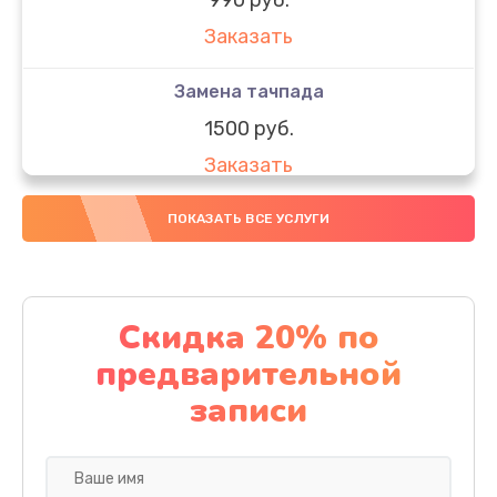
Заказать
Замена тачпада
1500 руб.
Заказать
Замена южного моста
ПОКАЗАТЬ ВСЕ УСЛУГИ
1950 руб.
Заказать
Скидка 20% по
Чистка от пыли
предварительной
1060 руб.
записи
Заказать
Настройка ОС