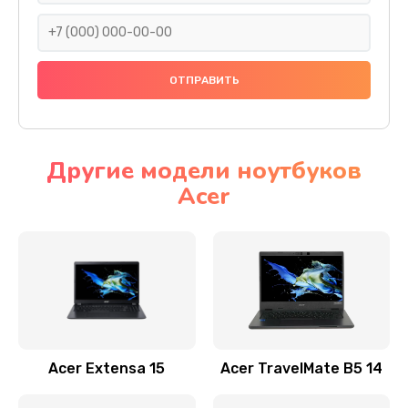
930 руб.
Заказать
Ремонт подсветки
1200 руб.
Заказать
Другие модели ноутбуков
Acer
Настройка BIOS
650 руб.
Заказать
Замена видеочипа
2500 руб.
Заказать
Acer Extensa 15
Acer TravelMate B5 14
Ремонт разъема питания