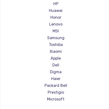
Ремонт ноутбуков Aorus
HP
Ремонт ноутбуков Maibenben
Huawei
Ремонт ноутбуков Getac
Honor
Ремонт ноутбуков Epson
Lenovo
Ремонт ноутбуков Philips
MSI
Ремонт ноутбуков LG
Samsung
Ремонт ноутбуков Panasonic
Toshiba
Ремонт ноутбуков Irbis
Xiaomi
Ремонт ноутбуков Thunderobot
Apple
Ремонт ноутбуков Hasee
Dell
Ремонт ноутбуков ZTE
Digma
Ремонт ноутбуков Hiper
Haier
Ремонт ноутбуков Evga
Packard Bell
Ремонт ноутбуков Google
Prestigio
Ремонт ноутбуков Echips
Microsoft
Ремонт ноутбуков Ardor
Alienware