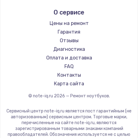
Ремонт ноутбуков Ardor
Alienware
О сервисе
Ремонт ноутбуков Predator
Aquarius
Ремонт ноутбуков iru
Gigabyte
Цены на ремонт
Ремонт ноутбуков Machenike
Aorus
Гарантия
Ремонт ноутбуков DEXP
Maibenben
Отзывы
Ремонт ноутбуков Teclast
Getac
Диагностика
Ремонт ноутбуков CHUWI
Epson
Оплата и доставка
Ремонт ноутбуков Colorful
Philips
FAQ
LG
Контакты
Panasonic
Карта сайта
Irbis
© note-iq.ru
2026
— Ремонт ноутбуков.
Thunderobot
Hasee
Сервисный центр note-iq.ru является пост гарантийным (не
ZTE
авторизованным) сервисным центром. Торговые марки,
перечисленные на сайте note-iq.ru, являются
Hiper
зарегистрированным товарными знаками компаний
Evga
правообладателей. Обозначения используется не с целью