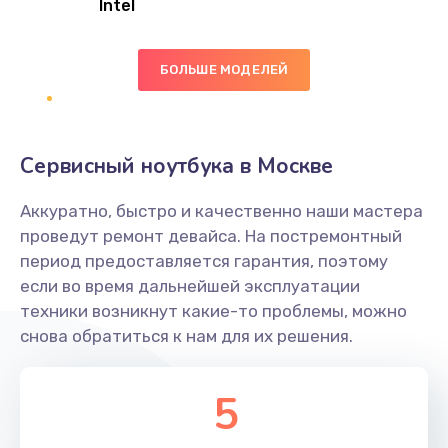
Intel
Заказать
БОЛЬШЕ МОДЕЛЕЙ
Замена экрана
1095 руб.
Заказать
Сервисный ноутбука в Москве
Замена северного моста
Аккуратно, быстро и качественно наши мастера
1950 руб.
проведут ремонт девайса. На постремонтный
Заказать
период предоставляется гарантия, поэтому
если во время дальнейшей эксплуатации
Ремонт цепей питания
техники возникнут какие-то проблемы, можно
снова обратиться к нам для их решения.
2500 руб.
Заказать
5
Замена жесткого диска