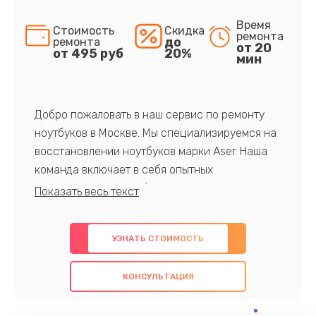
Время
Стоимость
Скидка
ремонта
до
ремонта
от 20
от 495 руб
20%
мин
Добро пожаловать в наш сервис по ремонту
ноутбуков в Москве. Мы специализируемся на
восстановлении ноутбуков марки Aser. Наша
команда включает в себя опытных
профессионалов с обширными знаниями и
многолетним опытом в данной области. Мы
предлагаем быстрый и качественный ремонт с
УЗНАТЬ СТОИМОСТЬ
использованием оригинальных компонентов, а
также гарантируем качество всех
КОНСУЛЬТАЦИЯ
проведенных работ. Наша цель - предоставить
клиентам надежное и профессиональное