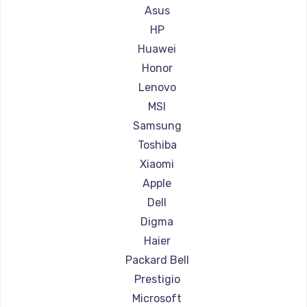
Ремонт ноутбуков Gigabyte
Asus
Ремонт ноутбуков Aorus
HP
Ремонт ноутбуков Maibenben
Huawei
Ремонт ноутбуков Getac
Honor
Ремонт ноутбуков Epson
Lenovo
Ремонт ноутбуков Philips
MSI
Ремонт ноутбуков LG
Samsung
Ремонт ноутбуков Panasonic
Toshiba
Ремонт ноутбуков Irbis
Xiaomi
Ремонт ноутбуков Thunderobot
Apple
Ремонт ноутбуков Hasee
Dell
Ремонт ноутбуков ZTE
Digma
Ремонт ноутбуков Hiper
Haier
Ремонт ноутбуков Evga
Packard Bell
Ремонт ноутбуков Google
Prestigio
Ремонт ноутбуков Echips
Microsoft