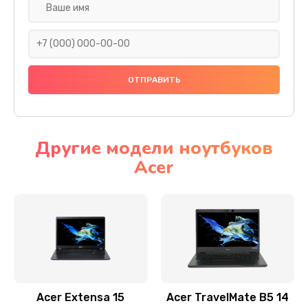
Настройка ОС
930 руб.
Заказать
Ремонт подсветки
1200 руб.
Заказать
Другие модели ноутбуков
Acer
Настройка BIOS
650 руб.
Заказать
Замена видеочипа
2500 руб.
Заказать
Acer Extensa 15
Acer TravelMate B5 14