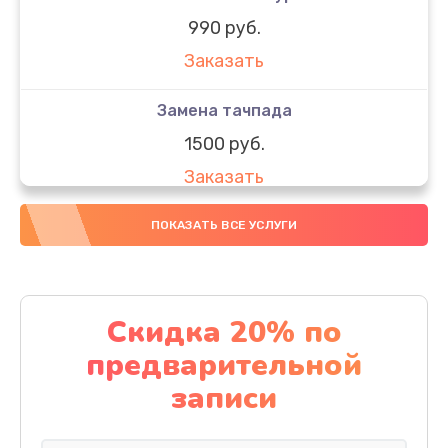
990 руб.
Заказать
Замена тачпада
1500 руб.
Заказать
Замена южного моста
ПОКАЗАТЬ ВСЕ УСЛУГИ
1950 руб.
Заказать
Скидка 20% по
Чистка от пыли
предварительной
1060 руб.
записи
Заказать