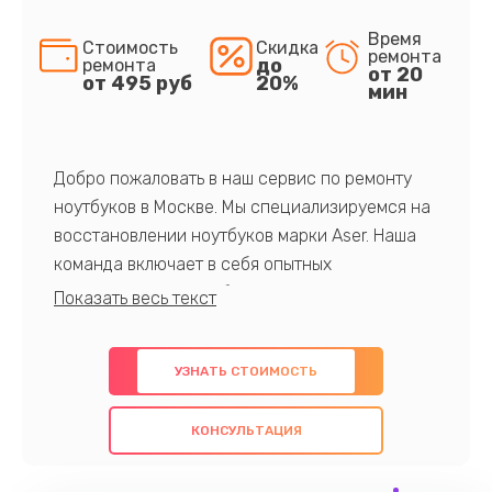
Время
Стоимость
Скидка
ремонта
до
ремонта
от 20
от 495 руб
20%
мин
Добро пожаловать в наш сервис по ремонту
ноутбуков в Москве. Мы специализируемся на
восстановлении ноутбуков марки Aser. Наша
команда включает в себя опытных
профессионалов с обширными знаниями и
многолетним опытом в данной области. Мы
предлагаем быстрый и качественный ремонт с
УЗНАТЬ СТОИМОСТЬ
использованием оригинальных компонентов, а
также гарантируем качество всех
КОНСУЛЬТАЦИЯ
проведенных работ. Наша цель - предоставить
клиентам надежное и профессиональное