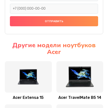
930 руб.
Заказать
Ремонт подсветки
1200 руб.
Заказать
Другие модели ноутбуков
Acer
Настройка BIOS
650 руб.
Заказать
Замена видеочипа
2500 руб.
Заказать
Acer Extensa 15
Acer TravelMate B5 14
Ремонт разъема питания