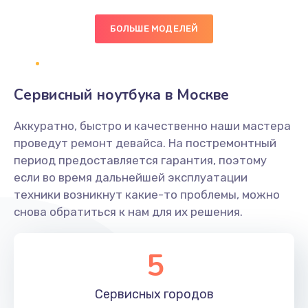
БОЛЬШЕ МОДЕЛЕЙ
Замена экрана
1095 руб.
Заказать
Сервисный ноутбука в Москве
Замена северного моста
Аккуратно, быстро и качественно наши мастера
1950 руб.
проведут ремонт девайса. На постремонтный
Заказать
период предоставляется гарантия, поэтому
если во время дальнейшей эксплуатации
Ремонт цепей питания
техники возникнут какие-то проблемы, можно
снова обратиться к нам для их решения.
2500 руб.
Заказать
5
Замена жесткого диска
660 руб.
Сервисных
городов