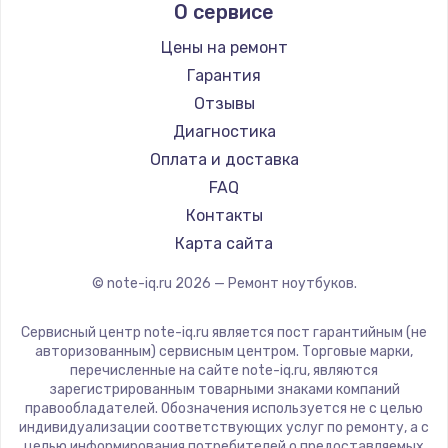
О сервисе
Ремонт ноутбуков Predator
Aquarius
Ремонт ноутбуков iru
Gigabyte
Цены на ремонт
Ремонт ноутбуков Machenike
Aorus
Гарантия
Ремонт ноутбуков DEXP
Maibenben
Отзывы
Ремонт ноутбуков Teclast
Getac
Диагностика
Ремонт ноутбуков CHUWI
Epson
Оплата и доставка
Ремонт ноутбуков Colorful
Philips
FAQ
LG
Контакты
Panasonic
Карта сайта
Irbis
© note-iq.ru
2026
— Ремонт ноутбуков.
Thunderobot
Hasee
Сервисный центр note-iq.ru является пост гарантийным (не
ZTE
авторизованным) сервисным центром. Торговые марки,
перечисленные на сайте note-iq.ru, являются
Hiper
зарегистрированным товарными знаками компаний
Evga
правообладателей. Обозначения используется не с целью
индивидуализации соответствующих услуг по ремонту, а с
Google
целью информирования потребителей о предоставляемых