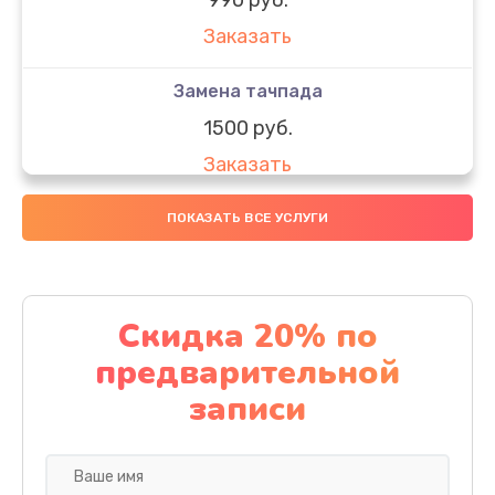
Заказать
Замена тачпада
1500 руб.
Заказать
Замена южного моста
ПОКАЗАТЬ ВСЕ УСЛУГИ
1950 руб.
Заказать
Скидка 20% по
Чистка от пыли
предварительной
1060 руб.
записи
Заказать
Настройка ОС