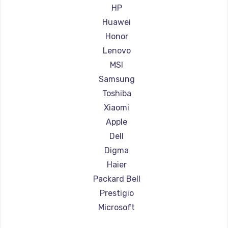
Ремонт ноутбуков Aorus
HP
Ремонт ноутбуков Maibenben
Huawei
Ремонт ноутбуков Getac
Honor
Ремонт ноутбуков Epson
Lenovo
Ремонт ноутбуков Philips
MSI
Ремонт ноутбуков LG
Samsung
Ремонт ноутбуков Panasonic
Toshiba
Ремонт ноутбуков Irbis
Xiaomi
Ремонт ноутбуков Thunderobot
Apple
Ремонт ноутбуков Hasee
Dell
Ремонт ноутбуков ZTE
Digma
Ремонт ноутбуков Hiper
Haier
Ремонт ноутбуков Evga
Packard Bell
Ремонт ноутбуков Google
Prestigio
Ремонт ноутбуков Echips
Microsoft
Ремонт ноутбуков Ardor
Alienware