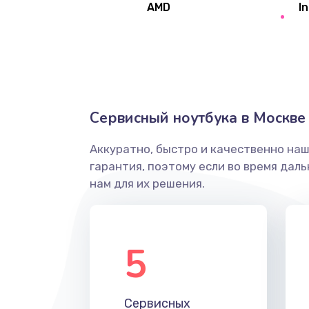
AMD
In
Замена северного моста
Ремонт цепей питания
Замена жесткого диска
Сервисный ноутбука в Москве
Аккуратно, быстро и качественно на
Установка драйверов
гарантия, поэтому если во время дал
нам для их решения.
Замена вебкамеры
Ремонт петель крышки
5
Настройка Wi-Fi
Сервисных
Замена HDMI