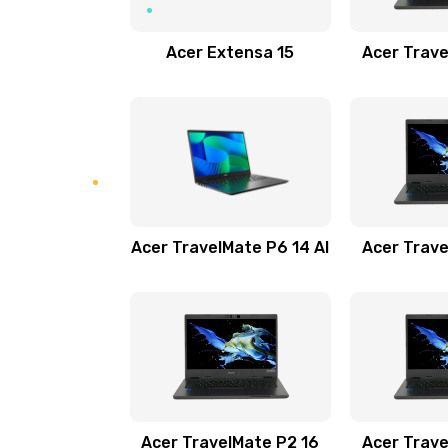
Замена звуковой карты
Acer Extensa 15
Acer Trave
Замена микрофона
Замена оперативной памяти
Замена процессора
Acer TravelMate P6 14 AI
Acer Trave
Замена системы охлаждения
Замена термопасты
Замена шлейфа матрицы
Замена экрана
Acer TravelMate P2 16
Acer Trave