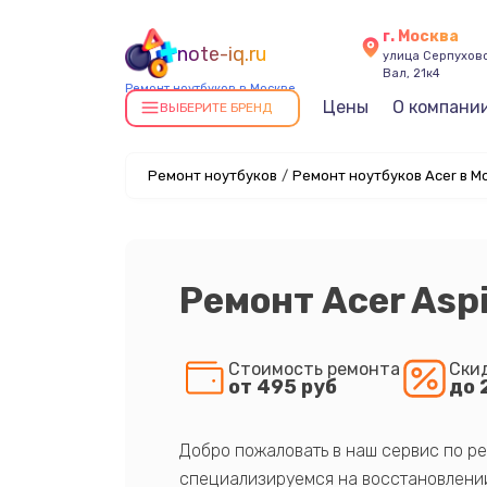
г. Москва
note-iq.ru
улица Серпухов
Вал, 21к4
Ремонт ноутбуков в Москве
Цены
О компани
ВЫБЕРИТЕ БРЕНД
Ремонт ноутбуков
/
Ремонт ноутбуков Acer в М
Ремонт Acer Asp
Стоимость ремонта
Ски
от 495 руб
до 
Добро пожаловать в наш сервис по ре
специализируемся на восстановлении