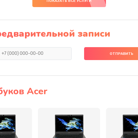
ПОКАЗАТЬ ВСЕ УСЛУГИ
40 мин
2 года
30 мин
3 года
редварительной записи
40 мин
2 года
30 мин
2 года
60 мин
3 года
буков Acer
40 мин
1 год
30 мин
1 год
60 мин
3 года