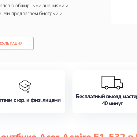
алов с обширными знаниями и
и. Мы предлагаем быстрый и
ем оригинальных компонентов, а также
ых работ. Наша цель - предоставить
ое обслуживание, удовлетворяя их
СУЛЬТАЦИЯ
медлите записаться на ремонт уже
Бесплатный выезд масте
таем с юр. и физ. лицами
40 минут