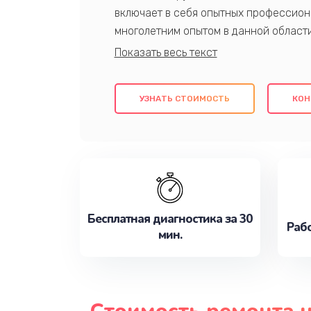
включает в себя опытных профессион
многолетним опытом в данной област
качественный ремонт с использовани
гарантируем качество всех проведенн
клиентам надежное и профессиональн
УЗНАТЬ СТОИМОСТЬ
КОН
потребности наилучшим образом. Не 
сейчас!
Бесплатная диагностика за 30
Рабо
мин.