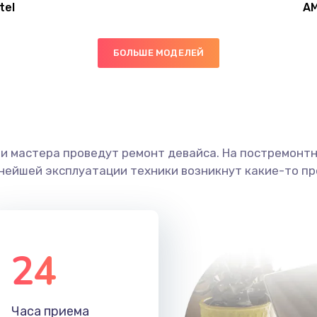
tel
A
20 мин
3 года
БОЛЬШЕ МОДЕЛЕЙ
40 мин
2 года
20 мин
1 год
ши мастера проведут ремонт девайса. На постремонт
60 мин
2 года
ьнейшей эксплуатации техники возникнут какие-то пр
50 мин
3 года
40 мин
3 года
24
40 мин
3 года
Часа приема
50 мин
2 года