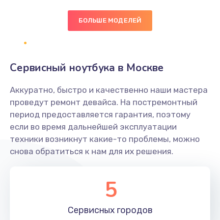
БОЛЬШЕ МОДЕЛЕЙ
Замена экрана
1095 руб.
Заказать
Сервисный ноутбука в Москве
Замена северного моста
Аккуратно, быстро и качественно наши мастера
1950 руб.
проведут ремонт девайса. На постремонтный
Заказать
период предоставляется гарантия, поэтому
если во время дальнейшей эксплуатации
Ремонт цепей питания
техники возникнут какие-то проблемы, можно
снова обратиться к нам для их решения.
2500 руб.
Заказать
5
Замена жесткого диска
660 руб.
Сервисных
городов