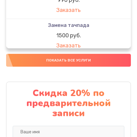
Заказать
Замена тачпада
1500 руб.
Заказать
Замена южного моста
ПОКАЗАТЬ ВСЕ УСЛУГИ
1950 руб.
Заказать
Скидка 20% по
Чистка от пыли
предварительной
1060 руб.
записи
Заказать
Настройка ОС