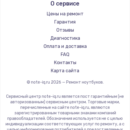
О сервисе
Ремонт ноутбуков Predator
Aquarius
Ремонт ноутбуков iru
Gigabyte
Цены на ремонт
Ремонт ноутбуков Machenike
Aorus
Гарантия
Ремонт ноутбуков DEXP
Maibenben
Отзывы
Ремонт ноутбуков Teclast
Getac
Диагностика
Ремонт ноутбуков CHUWI
Epson
Оплата и доставка
Ремонт ноутбуков Colorful
Philips
FAQ
LG
Контакты
Panasonic
Карта сайта
Irbis
© note-iq.ru
2026
— Ремонт ноутбуков.
Thunderobot
Hasee
Сервисный центр note-iq.ru является пост гарантийным (не
ZTE
авторизованным) сервисным центром. Торговые марки,
перечисленные на сайте note-iq.ru, являются
Hiper
зарегистрированным товарными знаками компаний
Evga
правообладателей. Обозначения используется не с целью
индивидуализации соответствующих услуг по ремонту, а с
Google
целью информирования потребителей о предоставляемых