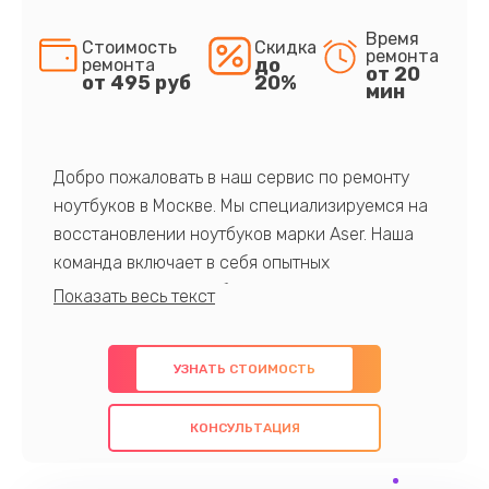
Время
Стоимость
Скидка
ремонта
до
ремонта
от 20
от 495 руб
20%
мин
Добро пожаловать в наш сервис по ремонту
ноутбуков в Москве. Мы специализируемся на
восстановлении ноутбуков марки Aser. Наша
команда включает в себя опытных
профессионалов с обширными знаниями и
многолетним опытом в данной области. Мы
предлагаем быстрый и качественный ремонт с
УЗНАТЬ СТОИМОСТЬ
использованием оригинальных компонентов, а
также гарантируем качество всех
КОНСУЛЬТАЦИЯ
проведенных работ. Наша цель - предоставить
клиентам надежное и профессиональное