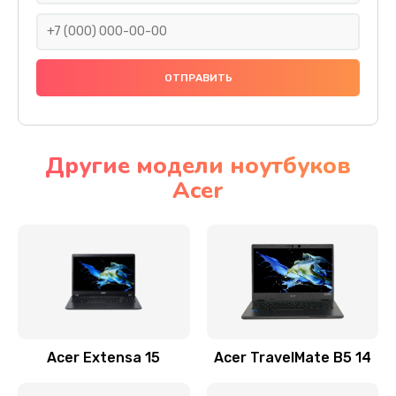
930 руб.
Заказать
Ремонт подсветки
1200 руб.
Заказать
Другие модели ноутбуков
Acer
Настройка BIOS
650 руб.
Заказать
Замена видеочипа
2500 руб.
Заказать
Acer Extensa 15
Acer TravelMate B5 14
Ремонт разъема питания