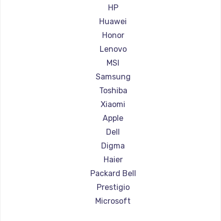
Ремонт ноутбуков Aorus
HP
Ремонт ноутбуков Maibenben
Huawei
Ремонт ноутбуков Getac
Honor
Ремонт ноутбуков Epson
Lenovo
Ремонт ноутбуков Philips
MSI
Ремонт ноутбуков LG
Samsung
Ремонт ноутбуков Panasonic
Toshiba
Ремонт ноутбуков Irbis
Xiaomi
Ремонт ноутбуков Thunderobot
Apple
Ремонт ноутбуков Hasee
Dell
Ремонт ноутбуков ZTE
Digma
Ремонт ноутбуков Hiper
Haier
Ремонт ноутбуков Evga
Packard Bell
Ремонт ноутбуков Google
Prestigio
Ремонт ноутбуков Echips
Microsoft
Ремонт ноутбуков Ardor
Alienware