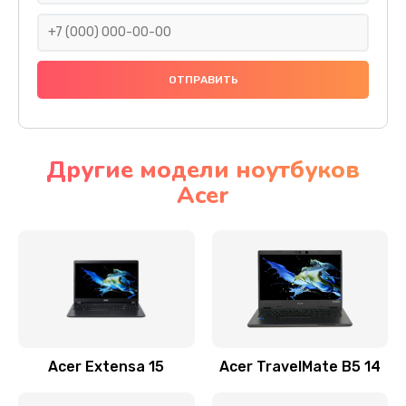
930 руб.
Заказать
Ремонт подсветки
1200 руб.
Заказать
Другие модели ноутбуков
Acer
Настройка BIOS
650 руб.
Заказать
Замена видеочипа
2500 руб.
Заказать
Acer Extensa 15
Acer TravelMate B5 14
Ремонт разъема питания