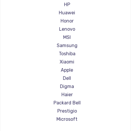
Ремонт ноутбуков Aorus
HP
Ремонт ноутбуков Maibenben
Huawei
Ремонт ноутбуков Getac
Honor
Ремонт ноутбуков Epson
Lenovo
Ремонт ноутбуков Philips
MSI
Ремонт ноутбуков LG
Samsung
Ремонт ноутбуков Panasonic
Toshiba
Ремонт ноутбуков Irbis
Xiaomi
Ремонт ноутбуков Thunderobot
Apple
Ремонт ноутбуков Hasee
Dell
Ремонт ноутбуков ZTE
Digma
Ремонт ноутбуков Hiper
Haier
Ремонт ноутбуков Evga
Packard Bell
Ремонт ноутбуков Google
Prestigio
Ремонт ноутбуков Echips
Microsoft
Ремонт ноутбуков Ardor
Alienware