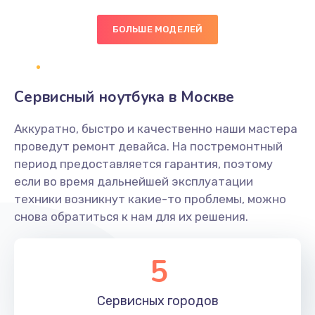
БОЛЬШЕ МОДЕЛЕЙ
Замена экрана
1095 руб.
Заказать
Сервисный ноутбука в Москве
Замена северного моста
Аккуратно, быстро и качественно наши мастера
1950 руб.
проведут ремонт девайса. На постремонтный
Заказать
период предоставляется гарантия, поэтому
если во время дальнейшей эксплуатации
Ремонт цепей питания
техники возникнут какие-то проблемы, можно
снова обратиться к нам для их решения.
2500 руб.
Заказать
5
Замена жесткого диска
660 руб.
Сервисных
городов