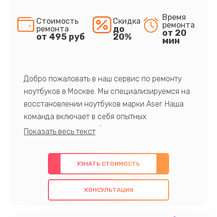
Время
Стоимость
Скидка
ремонта
до
ремонта
от 20
от 495 руб
20%
мин
Добро пожаловать в наш сервис по ремонту
ноутбуков в Москве. Мы специализируемся на
восстановлении ноутбуков марки Aser. Наша
команда включает в себя опытных
профессионалов с обширными знаниями и
многолетним опытом в данной области. Мы
предлагаем быстрый и качественный ремонт с
УЗНАТЬ СТОИМОСТЬ
использованием оригинальных компонентов, а
также гарантируем качество всех
КОНСУЛЬТАЦИЯ
проведенных работ. Наша цель - предоставить
клиентам надежное и профессиональное