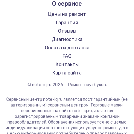
О сервисе
Ремонт ноутбуков Predator
Aquarius
Ремонт ноутбуков iru
Gigabyte
Цены на ремонт
Ремонт ноутбуков Machenike
Aorus
Гарантия
Ремонт ноутбуков DEXP
Maibenben
Отзывы
Ремонт ноутбуков Teclast
Getac
Диагностика
Ремонт ноутбуков CHUWI
Epson
Оплата и доставка
Ремонт ноутбуков Colorful
Philips
FAQ
LG
Контакты
Panasonic
Карта сайта
Irbis
© note-iq.ru
2026
— Ремонт ноутбуков.
Thunderobot
Hasee
Сервисный центр note-iq.ru является пост гарантийным (не
ZTE
авторизованным) сервисным центром. Торговые марки,
перечисленные на сайте note-iq.ru, являются
Hiper
зарегистрированным товарными знаками компаний
Evga
правообладателей. Обозначения используется не с целью
индивидуализации соответствующих услуг по ремонту, а с
Google
целью информирования потребителей о предоставляемых