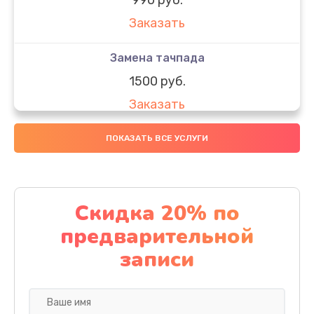
Заказать
Замена тачпада
1500 руб.
Заказать
Замена южного моста
ПОКАЗАТЬ ВСЕ УСЛУГИ
1950 руб.
Заказать
Скидка 20% по
Чистка от пыли
предварительной
1060 руб.
записи
Заказать
Настройка ОС