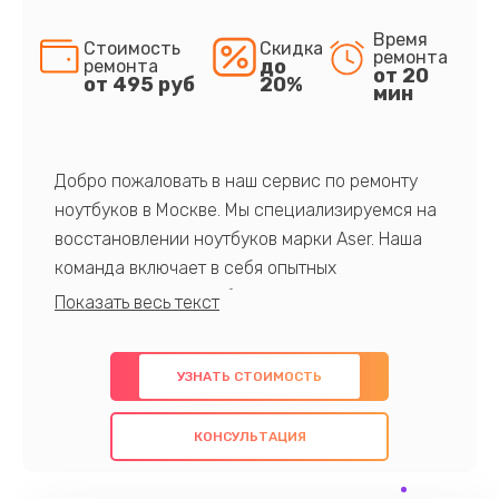
Время
Стоимость
Скидка
ремонта
до
ремонта
от 20
от 495 руб
20%
мин
Добро пожаловать в наш сервис по ремонту
ноутбуков в Москве. Мы специализируемся на
восстановлении ноутбуков марки Aser. Наша
команда включает в себя опытных
профессионалов с обширными знаниями и
многолетним опытом в данной области. Мы
предлагаем быстрый и качественный ремонт с
УЗНАТЬ СТОИМОСТЬ
использованием оригинальных компонентов, а
также гарантируем качество всех
КОНСУЛЬТАЦИЯ
проведенных работ. Наша цель - предоставить
клиентам надежное и профессиональное