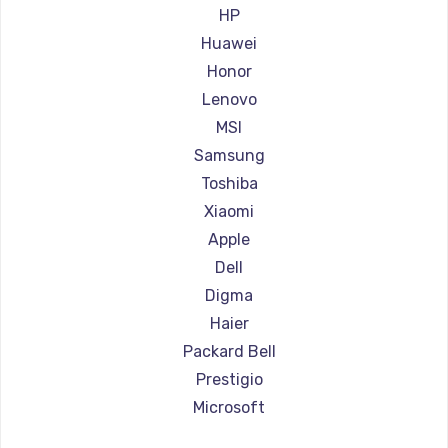
Ремонт ноутбуков Aorus
HP
Ремонт ноутбуков Maibenben
Huawei
Ремонт ноутбуков Getac
Honor
Ремонт ноутбуков Epson
Lenovo
Ремонт ноутбуков Philips
MSI
Ремонт ноутбуков LG
Samsung
Ремонт ноутбуков Panasonic
Toshiba
Ремонт ноутбуков Irbis
Xiaomi
Ремонт ноутбуков Thunderobot
Apple
Ремонт ноутбуков Hasee
Dell
Ремонт ноутбуков ZTE
Digma
Ремонт ноутбуков Hiper
Haier
Ремонт ноутбуков Evga
Packard Bell
Ремонт ноутбуков Google
Prestigio
Ремонт ноутбуков Echips
Microsoft
Ремонт ноутбуков Ardor
Alienware