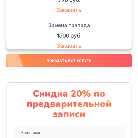
Заказать
Замена тачпада
1500 руб.
Заказать
Замена южного моста
ПОКАЗАТЬ ВСЕ УСЛУГИ
1950 руб.
Заказать
Скидка 20% по
Чистка от пыли
предварительной
1060 руб.
записи
Заказать
Настройка ОС