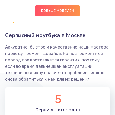
БОЛЬШЕ МОДЕЛЕЙ
Замена экрана
1095 руб.
Заказать
Сервисный ноутбука в Москве
Замена северного моста
Аккуратно, быстро и качественно наши мастера
1950 руб.
проведут ремонт девайса. На постремонтный
Заказать
период предоставляется гарантия, поэтому
если во время дальнейшей эксплуатации
Ремонт цепей питания
техники возникнут какие-то проблемы, можно
снова обратиться к нам для их решения.
2500 руб.
Заказать
5
Замена жесткого диска
660 руб.
Сервисных
городов