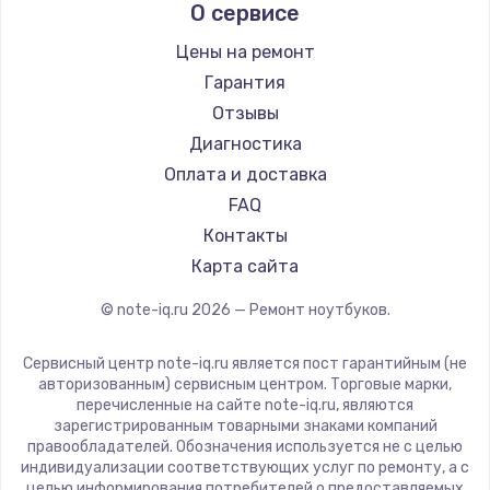
О сервисе
Ремонт ноутбуков Predator
Aquarius
Ремонт ноутбуков iru
Gigabyte
Цены на ремонт
Ремонт ноутбуков Machenike
Aorus
Гарантия
Ремонт ноутбуков DEXP
Maibenben
Отзывы
Ремонт ноутбуков Teclast
Getac
Диагностика
Ремонт ноутбуков CHUWI
Epson
Оплата и доставка
Ремонт ноутбуков Colorful
Philips
FAQ
LG
Контакты
Panasonic
Карта сайта
Irbis
© note-iq.ru
2026
— Ремонт ноутбуков.
Thunderobot
Hasee
Сервисный центр note-iq.ru является пост гарантийным (не
ZTE
авторизованным) сервисным центром. Торговые марки,
перечисленные на сайте note-iq.ru, являются
Hiper
зарегистрированным товарными знаками компаний
Evga
правообладателей. Обозначения используется не с целью
индивидуализации соответствующих услуг по ремонту, а с
Google
целью информирования потребителей о предоставляемых