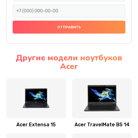
930 руб.
Заказать
Ремонт подсветки
1200 руб.
Заказать
Другие модели ноутбуков
Acer
Настройка BIOS
650 руб.
Заказать
Замена видеочипа
2500 руб.
Заказать
Acer Extensa 15
Acer TravelMate B5 14
Ремонт разъема питания