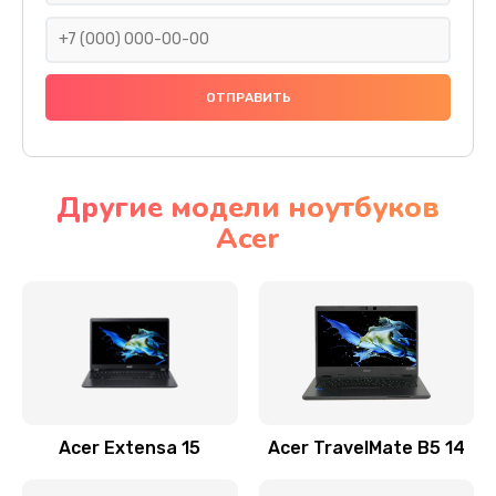
930 руб.
Заказать
Ремонт подсветки
1200 руб.
Заказать
Другие модели ноутбуков
Acer
Настройка BIOS
650 руб.
Заказать
Замена видеочипа
2500 руб.
Заказать
Acer Extensa 15
Acer TravelMate B5 14
Ремонт разъема питания