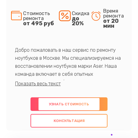
Время
Стоимость
Скидка
ремонта
до
ремонта
от 20
от 495 руб
20%
мин
Добро пожаловать в наш сервис по ремонту
ноутбуков в Москве. Мы специализируемся на
восстановлении ноутбуков марки Aser. Наша
команда включает в себя опытных
профессионалов с обширными знаниями и
многолетним опытом в данной области. Мы
предлагаем быстрый и качественный ремонт с
УЗНАТЬ СТОИМОСТЬ
использованием оригинальных компонентов, а
также гарантируем качество всех
КОНСУЛЬТАЦИЯ
проведенных работ. Наша цель - предоставить
клиентам надежное и профессиональное