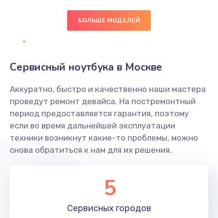
БОЛЬШЕ МОДЕЛЕЙ
Замена экрана
1095 руб.
Заказать
Сервисный ноутбука в Москве
Замена северного моста
Аккуратно, быстро и качественно наши мастера
1950 руб.
проведут ремонт девайса. На постремонтный
Заказать
период предоставляется гарантия, поэтому
если во время дальнейшей эксплуатации
Ремонт цепей питания
техники возникнут какие-то проблемы, можно
снова обратиться к нам для их решения.
2500 руб.
Заказать
5
Замена жесткого диска
660 руб.
Сервисных
городов