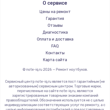
О сервисе
Ремонт ноутбуков Predator
Aquarius
Ремонт ноутбуков iru
Gigabyte
Цены на ремонт
Ремонт ноутбуков Machenike
Aorus
Гарантия
Ремонт ноутбуков DEXP
Maibenben
Отзывы
Ремонт ноутбуков Teclast
Getac
Диагностика
Ремонт ноутбуков CHUWI
Epson
Оплата и доставка
Ремонт ноутбуков Colorful
Philips
FAQ
LG
Контакты
Panasonic
Карта сайта
Irbis
© note-iq.ru
2026
— Ремонт ноутбуков.
Thunderobot
Hasee
Сервисный центр note-iq.ru является пост гарантийным (не
ZTE
авторизованным) сервисным центром. Торговые марки,
перечисленные на сайте note-iq.ru, являются
Hiper
зарегистрированным товарными знаками компаний
Evga
правообладателей. Обозначения используется не с целью
индивидуализации соответствующих услуг по ремонту, а с
Google
целью информирования потребителей о предоставляемых