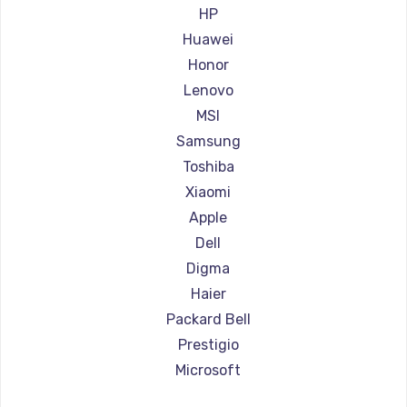
Ремонт ноутбуков Aorus
HP
Ремонт ноутбуков Maibenben
Huawei
Ремонт ноутбуков Getac
Honor
Ремонт ноутбуков Epson
Lenovo
Ремонт ноутбуков Philips
MSI
Ремонт ноутбуков LG
Samsung
Ремонт ноутбуков Panasonic
Toshiba
Ремонт ноутбуков Irbis
Xiaomi
Ремонт ноутбуков Thunderobot
Apple
Ремонт ноутбуков Hasee
Dell
Ремонт ноутбуков ZTE
Digma
Ремонт ноутбуков Hiper
Haier
Ремонт ноутбуков Evga
Packard Bell
Ремонт ноутбуков Google
Prestigio
Ремонт ноутбуков Echips
Microsoft
Ремонт ноутбуков Ardor
Alienware