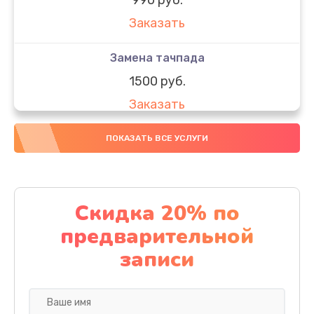
Заказать
Замена тачпада
1500 руб.
Заказать
Замена южного моста
ПОКАЗАТЬ ВСЕ УСЛУГИ
1950 руб.
Заказать
Скидка 20% по
Чистка от пыли
предварительной
1060 руб.
записи
Заказать
Настройка ОС