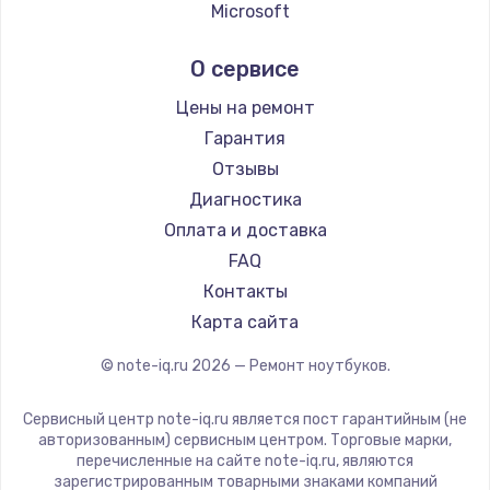
Ремонт ноутбуков Echips
Microsoft
Ремонт ноутбуков Ardor
Alienware
О сервисе
Ремонт ноутбуков Predator
Aquarius
Ремонт ноутбуков iru
Gigabyte
Цены на ремонт
Ремонт ноутбуков Machenike
Aorus
Гарантия
Ремонт ноутбуков DEXP
Maibenben
Отзывы
Ремонт ноутбуков Teclast
Getac
Диагностика
Ремонт ноутбуков CHUWI
Epson
Оплата и доставка
Ремонт ноутбуков Colorful
Philips
FAQ
LG
Контакты
Panasonic
Карта сайта
Irbis
© note-iq.ru
2026
— Ремонт ноутбуков.
Thunderobot
Hasee
Сервисный центр note-iq.ru является пост гарантийным (не
ZTE
авторизованным) сервисным центром. Торговые марки,
перечисленные на сайте note-iq.ru, являются
Hiper
зарегистрированным товарными знаками компаний