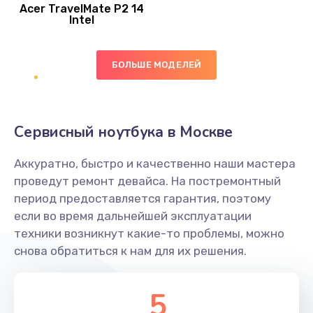
Acer TravelMate P2 14
950 руб.
Intel
Заказать
БОЛЬШЕ МОДЕЛЕЙ
Замена экрана
1095 руб.
Заказать
Сервисный ноутбука в Москве
Замена северного моста
Аккуратно, быстро и качественно наши мастера
1950 руб.
проведут ремонт девайса. На постремонтный
Заказать
период предоставляется гарантия, поэтому
если во время дальнейшей эксплуатации
Ремонт цепей питания
техники возникнут какие-то проблемы, можно
снова обратиться к нам для их решения.
2500 руб.
Заказать
5
Замена жесткого диска