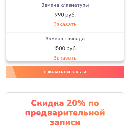
Замена клавиатуры
990 руб.
Заказать
Замена тачпада
1500 руб.
Заказать
Замена южного моста
ПОКАЗАТЬ ВСЕ УСЛУГИ
1950 руб.
Заказать
Скидка 20% по
Чистка от пыли
предварительной
1060 руб.
записи
Заказать