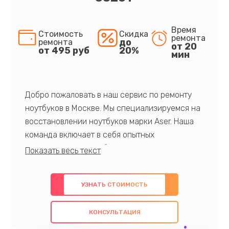
Время
Стоимость
Скидка
ремонта
до
ремонта
от 20
от 495 руб
20%
мин
Добро пожаловать в наш сервис по ремонту
ноутбуков в Москве. Мы специализируемся на
восстановлении ноутбуков марки Aser. Наша
команда включает в себя опытных
профессионалов с обширными знаниями и
многолетним опытом в данной области. Мы
предлагаем быстрый и качественный ремонт с
УЗНАТЬ СТОИМОСТЬ
использованием оригинальных компонентов, а
также гарантируем качество всех
КОНСУЛЬТАЦИЯ
проведенных работ. Наша цель - предоставить
клиентам надежное и профессиональное