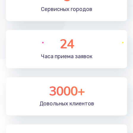
660 руб.
Сервисных
городов
Заказать
Установка драйверов
24
725 руб.
Заказать
Часа приема
заявок
Замена вебкамеры
1400 руб.
3000+
Заказать
Ремонт петель крышки
Довольных
клиентов
1190 руб.
Заказать