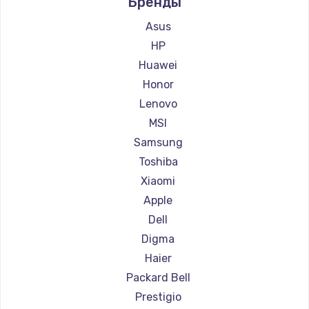
Бренды
Ремонт ноутбуков Aquarius
Ремонт ноутбуков Gigabyte
Asus
Ремонт ноутбуков Aorus
HP
Ремонт ноутбуков Maibenben
Huawei
Ремонт ноутбуков Getac
Honor
Ремонт ноутбуков Epson
Lenovo
Ремонт ноутбуков Philips
MSI
Ремонт ноутбуков LG
Samsung
Ремонт ноутбуков Panasonic
Toshiba
Ремонт ноутбуков Irbis
Xiaomi
Ремонт ноутбуков Thunderobot
Apple
Ремонт ноутбуков Hasee
Dell
Ремонт ноутбуков ZTE
Digma
Ремонт ноутбуков Hiper
Haier
Ремонт ноутбуков Evga
Packard Bell
Ремонт ноутбуков Google
Prestigio