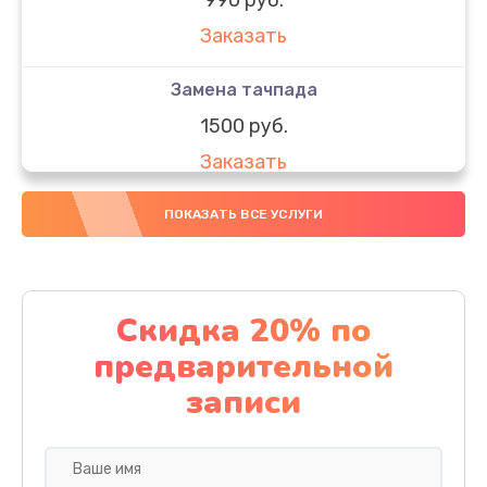
Заказать
Замена тачпада
1500 руб.
Заказать
Замена южного моста
ПОКАЗАТЬ ВСЕ УСЛУГИ
1950 руб.
Заказать
Скидка 20% по
Чистка от пыли
предварительной
1060 руб.
записи
Заказать
Настройка ОС