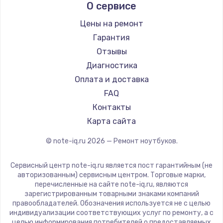
О сервисе
Ремонт ноутбуков Predator
Aquarius
Ремонт ноутбуков iru
Gigabyte
Цены на ремонт
Ремонт ноутбуков Machenike
Aorus
Гарантия
Ремонт ноутбуков DEXP
Maibenben
Отзывы
Ремонт ноутбуков Teclast
Getac
Диагностика
Ремонт ноутбуков CHUWI
Epson
Оплата и доставка
Ремонт ноутбуков Colorful
Philips
FAQ
LG
Контакты
Panasonic
Карта сайта
Irbis
© note-iq.ru
2026
— Ремонт ноутбуков.
Thunderobot
Hasee
Сервисный центр note-iq.ru является пост гарантийным (не
ZTE
авторизованным) сервисным центром. Торговые марки,
перечисленные на сайте note-iq.ru, являются
Hiper
зарегистрированным товарными знаками компаний
Evga
правообладателей. Обозначения используется не с целью
индивидуализации соответствующих услуг по ремонту, а с
Google
целью информирования потребителей о предоставляемых