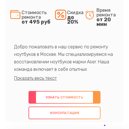
Время
Стоимость
Скидка
ремонта
до
ремонта
от 20
от 495 руб
20%
мин
Добро пожаловать в наш сервис по ремонту
ноутбуков в Москве. Мы специализируемся на
восстановлении ноутбуков марки Aser. Наша
команда включает в себя опытных
профессионалов с обширными знаниями и
многолетним опытом в данной области. Мы
предлагаем быстрый и качественный ремонт с
УЗНАТЬ СТОИМОСТЬ
использованием оригинальных компонентов, а
также гарантируем качество всех
КОНСУЛЬТАЦИЯ
проведенных работ. Наша цель - предоставить
клиентам надежное и профессиональное