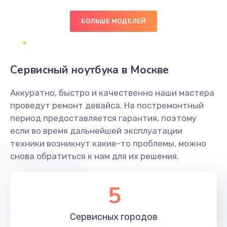
БОЛЬШЕ МОДЕЛЕЙ
Замена экрана
1095 руб.
Заказать
Сервисный ноутбука в Москве
Замена северного моста
Аккуратно, быстро и качественно наши мастера
1950 руб.
проведут ремонт девайса. На постремонтный
Заказать
период предоставляется гарантия, поэтому
если во время дальнейшей эксплуатации
Ремонт цепей питания
техники возникнут какие-то проблемы, можно
снова обратиться к нам для их решения.
2500 руб.
Заказать
5
Замена жесткого диска
660 руб.
Сервисных
городов