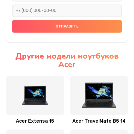
930 руб.
Заказать
Ремонт подсветки
1200 руб.
Заказать
Другие модели ноутбуков
Acer
Настройка BIOS
650 руб.
Заказать
Замена видеочипа
2500 руб.
Заказать
Acer Extensa 15
Acer TravelMate B5 14
Ремонт разъема питания