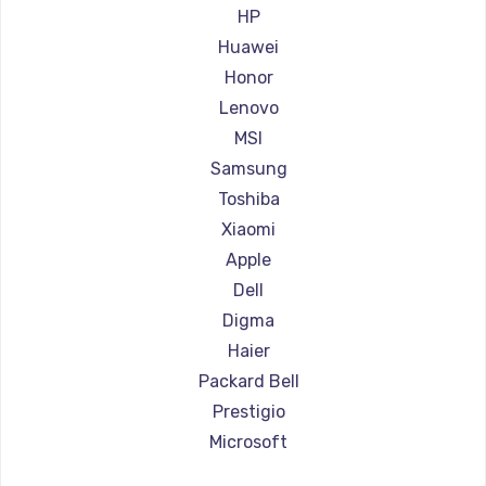
Ремонт ноутбуков Aorus
HP
Ремонт ноутбуков Maibenben
Huawei
Ремонт ноутбуков Getac
Honor
Ремонт ноутбуков Epson
Lenovo
Ремонт ноутбуков Philips
MSI
Ремонт ноутбуков LG
Samsung
Ремонт ноутбуков Panasonic
Toshiba
Ремонт ноутбуков Irbis
Xiaomi
Ремонт ноутбуков Thunderobot
Apple
Ремонт ноутбуков Hasee
Dell
Ремонт ноутбуков ZTE
Digma
Ремонт ноутбуков Hiper
Haier
Ремонт ноутбуков Evga
Packard Bell
Ремонт ноутбуков Google
Prestigio
Ремонт ноутбуков Echips
Microsoft
Ремонт ноутбуков Ardor
Alienware