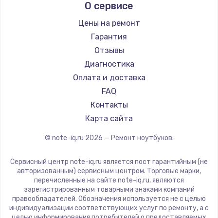
О сервисе
Ремонт ноутбуков Predator
Aquarius
Ремонт ноутбуков iru
Gigabyte
Цены на ремонт
Ремонт ноутбуков Machenike
Aorus
Гарантия
Ремонт ноутбуков DEXP
Maibenben
Отзывы
Ремонт ноутбуков Teclast
Getac
Диагностика
Ремонт ноутбуков CHUWI
Epson
Оплата и доставка
Ремонт ноутбуков Colorful
Philips
FAQ
LG
Контакты
Panasonic
Карта сайта
Irbis
© note-iq.ru
2026
— Ремонт ноутбуков.
Thunderobot
Hasee
Сервисный центр note-iq.ru является пост гарантийным (не
ZTE
авторизованным) сервисным центром. Торговые марки,
перечисленные на сайте note-iq.ru, являются
Hiper
зарегистрированным товарными знаками компаний
Evga
правообладателей. Обозначения используется не с целью
индивидуализации соответствующих услуг по ремонту, а с
Google
целью информирования потребителей о предоставляемых