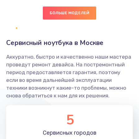
БОЛЬШЕ МОДЕЛЕЙ
Замена экрана
1095 руб.
Заказать
Сервисный ноутбука в Москве
Замена северного моста
Аккуратно, быстро и качественно наши мастера
1950 руб.
проведут ремонт девайса. На постремонтный
Заказать
период предоставляется гарантия, поэтому
если во время дальнейшей эксплуатации
Ремонт цепей питания
техники возникнут какие-то проблемы, можно
снова обратиться к нам для их решения.
2500 руб.
Заказать
5
Замена жесткого диска
660 руб.
Сервисных
городов