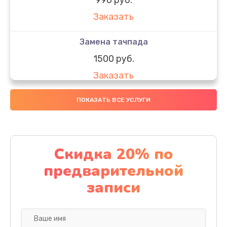
Заказать
Замена тачпада
1500 руб.
Заказать
Замена южного моста
ПОКАЗАТЬ ВСЕ УСЛУГИ
1950 руб.
Заказать
Скидка 20% по
Чистка от пыли
предварительной
1060 руб.
записи
Заказать
Настройка ОС