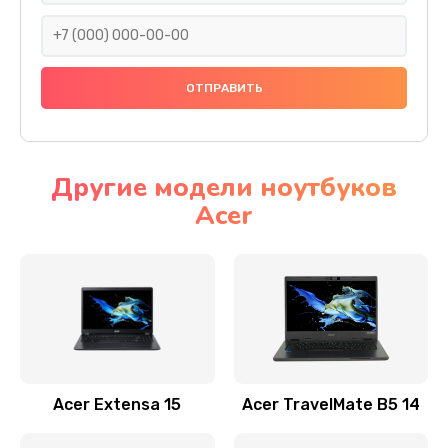
930 руб.
Заказать
Ремонт подсветки
1200 руб.
Заказать
Другие модели ноутбуков
Acer
Настройка BIOS
650 руб.
Заказать
Замена видеочипа
2500 руб.
Заказать
Acer Extensa 15
Acer TravelMate B5 14
Ремонт разъема питания