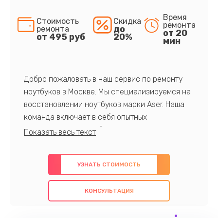
Время
Стоимость
Скидка
ремонта
до
ремонта
от 20
от 495 руб
20%
мин
Добро пожаловать в наш сервис по ремонту
ноутбуков в Москве. Мы специализируемся на
восстановлении ноутбуков марки Aser. Наша
команда включает в себя опытных
профессионалов с обширными знаниями и
многолетним опытом в данной области. Мы
предлагаем быстрый и качественный ремонт с
УЗНАТЬ СТОИМОСТЬ
использованием оригинальных компонентов, а
также гарантируем качество всех
КОНСУЛЬТАЦИЯ
проведенных работ. Наша цель - предоставить
клиентам надежное и профессиональное