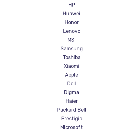
Ремонт ноутбуков Aorus
HP
Ремонт ноутбуков Maibenben
Huawei
Ремонт ноутбуков Getac
Honor
Ремонт ноутбуков Epson
Lenovo
Ремонт ноутбуков Philips
MSI
Ремонт ноутбуков LG
Samsung
Ремонт ноутбуков Panasonic
Toshiba
Ремонт ноутбуков Irbis
Xiaomi
Ремонт ноутбуков Thunderobot
Apple
Ремонт ноутбуков Hasee
Dell
Ремонт ноутбуков ZTE
Digma
Ремонт ноутбуков Hiper
Haier
Ремонт ноутбуков Evga
Packard Bell
Ремонт ноутбуков Google
Prestigio
Ремонт ноутбуков Echips
Microsoft
Ремонт ноутбуков Ardor
Alienware