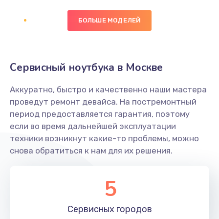
БОЛЬШЕ МОДЕЛЕЙ
Замена экрана
1095 руб.
Заказать
Сервисный ноутбука в Москве
Замена северного моста
Аккуратно, быстро и качественно наши мастера
1950 руб.
проведут ремонт девайса. На постремонтный
Заказать
период предоставляется гарантия, поэтому
если во время дальнейшей эксплуатации
Ремонт цепей питания
техники возникнут какие-то проблемы, можно
снова обратиться к нам для их решения.
2500 руб.
Заказать
5
Замена жесткого диска
660 руб.
Сервисных
городов