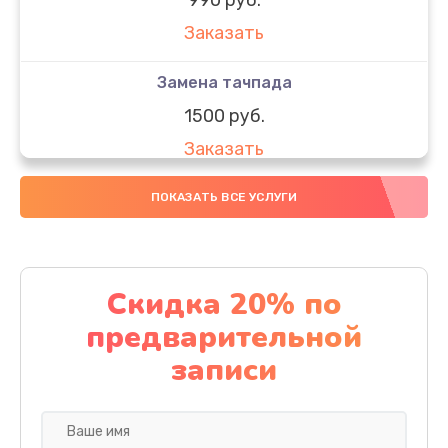
Заказать
Замена тачпада
1500 руб.
Заказать
Замена южного моста
ПОКАЗАТЬ ВСЕ УСЛУГИ
1950 руб.
Заказать
Скидка 20% по
Чистка от пыли
предварительной
1060 руб.
записи
Заказать
Настройка ОС