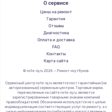
О сервисе
Ремонт ноутбуков Predator
Aquarius
Ремонт ноутбуков iru
Gigabyte
Цены на ремонт
Ремонт ноутбуков Machenike
Aorus
Гарантия
Ремонт ноутбуков DEXP
Maibenben
Отзывы
Ремонт ноутбуков Teclast
Getac
Диагностика
Ремонт ноутбуков CHUWI
Epson
Оплата и доставка
Ремонт ноутбуков Colorful
Philips
FAQ
LG
Контакты
Panasonic
Карта сайта
Irbis
© note-iq.ru
2026
— Ремонт ноутбуков.
Thunderobot
Hasee
Сервисный центр note-iq.ru является пост гарантийным (не
ZTE
авторизованным) сервисным центром. Торговые марки,
перечисленные на сайте note-iq.ru, являются
Hiper
зарегистрированным товарными знаками компаний
Evga
правообладателей. Обозначения используется не с целью
индивидуализации соответствующих услуг по ремонту, а с
Google
целью информирования потребителей о предоставляемых