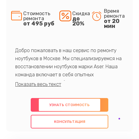
Время
Стоимость
Скидка
ремонта
до
ремонта
от 20
от 495 руб
20%
мин
Добро пожаловать в наш сервис по ремонту
ноутбуков в Москве. Мы специализируемся на
восстановлении ноутбуков марки Aser. Наша
команда включает в себя опытных
профессионалов с обширными знаниями и
многолетним опытом в данной области. Мы
предлагаем быстрый и качественный ремонт с
УЗНАТЬ СТОИМОСТЬ
использованием оригинальных компонентов, а
также гарантируем качество всех
КОНСУЛЬТАЦИЯ
проведенных работ. Наша цель - предоставить
клиентам надежное и профессиональное