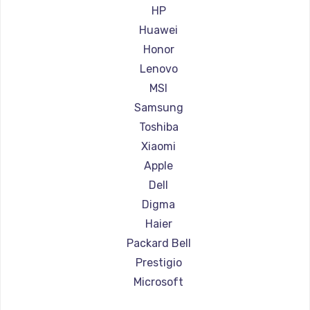
Ремонт ноутбуков Aorus
HP
Ремонт ноутбуков Maibenben
Huawei
Ремонт ноутбуков Getac
Honor
Ремонт ноутбуков Epson
Lenovo
Ремонт ноутбуков Philips
MSI
Ремонт ноутбуков LG
Samsung
Ремонт ноутбуков Panasonic
Toshiba
Ремонт ноутбуков Irbis
Xiaomi
Ремонт ноутбуков Thunderobot
Apple
Ремонт ноутбуков Hasee
Dell
Ремонт ноутбуков ZTE
Digma
Ремонт ноутбуков Hiper
Haier
Ремонт ноутбуков Evga
Packard Bell
Ремонт ноутбуков Google
Prestigio
Ремонт ноутбуков Echips
Microsoft
Ремонт ноутбуков Ardor
Alienware