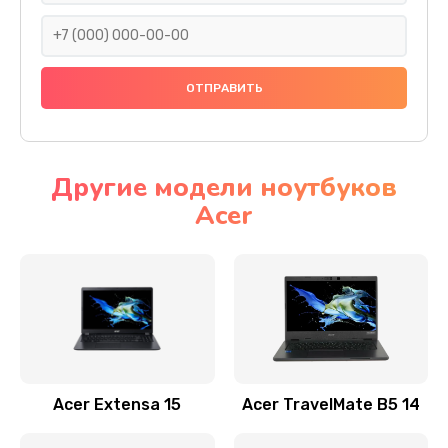
930 руб.
Заказать
Ремонт подсветки
1200 руб.
Заказать
Другие модели ноутбуков
Acer
Настройка BIOS
650 руб.
Заказать
Замена видеочипа
2500 руб.
Заказать
Acer Extensa 15
Acer TravelMate B5 14
Ремонт разъема питания