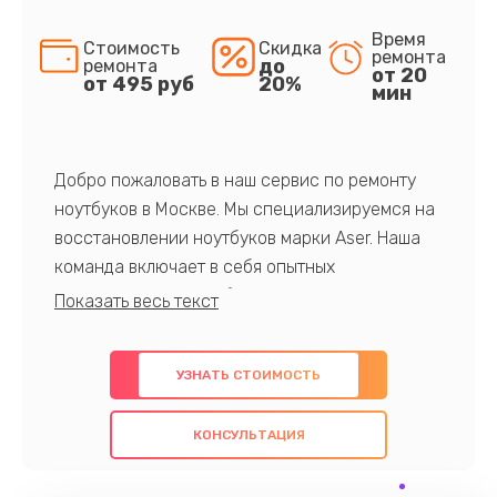
Время
Стоимость
Скидка
ремонта
до
ремонта
от 20
от 495 руб
20%
мин
Добро пожаловать в наш сервис по ремонту
ноутбуков в Москве. Мы специализируемся на
восстановлении ноутбуков марки Aser. Наша
команда включает в себя опытных
профессионалов с обширными знаниями и
многолетним опытом в данной области. Мы
предлагаем быстрый и качественный ремонт с
УЗНАТЬ СТОИМОСТЬ
использованием оригинальных компонентов, а
также гарантируем качество всех
КОНСУЛЬТАЦИЯ
проведенных работ. Наша цель - предоставить
клиентам надежное и профессиональное