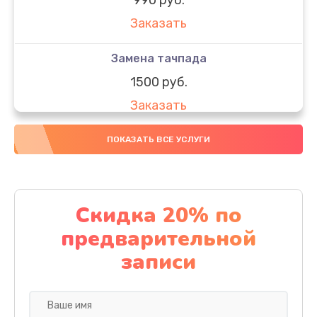
Заказать
Замена тачпада
1500 руб.
Заказать
Замена южного моста
ПОКАЗАТЬ ВСЕ УСЛУГИ
1950 руб.
Заказать
Скидка 20% по
Чистка от пыли
предварительной
1060 руб.
записи
Заказать
Настройка ОС