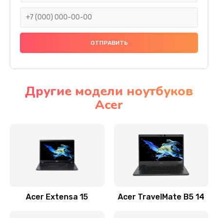
930 руб.
Заказать
Ремонт подсветки
1200 руб.
Заказать
Другие модели ноутбуков
Acer
Настройка BIOS
650 руб.
Заказать
Замена видеочипа
2500 руб.
Заказать
Acer Extensa 15
Acer TravelMate B5 14
Ремонт разъема питания