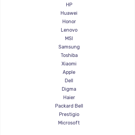
Ремонт ноутбуков Aorus
HP
Ремонт ноутбуков Maibenben
Huawei
Ремонт ноутбуков Getac
Honor
Ремонт ноутбуков Epson
Lenovo
Ремонт ноутбуков Philips
MSI
Ремонт ноутбуков LG
Samsung
Ремонт ноутбуков Panasonic
Toshiba
Ремонт ноутбуков Irbis
Xiaomi
Ремонт ноутбуков Thunderobot
Apple
Ремонт ноутбуков Hasee
Dell
Ремонт ноутбуков ZTE
Digma
Ремонт ноутбуков Hiper
Haier
Ремонт ноутбуков Evga
Packard Bell
Ремонт ноутбуков Google
Prestigio
Ремонт ноутбуков Echips
Microsoft
Ремонт ноутбуков Ardor
Alienware