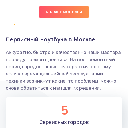
БОЛЬШЕ МОДЕЛЕЙ
Замена экрана
1095 руб.
Заказать
Сервисный ноутбука в Москве
Замена северного моста
Аккуратно, быстро и качественно наши мастера
1950 руб.
проведут ремонт девайса. На постремонтный
Заказать
период предоставляется гарантия, поэтому
если во время дальнейшей эксплуатации
Ремонт цепей питания
техники возникнут какие-то проблемы, можно
снова обратиться к нам для их решения.
2500 руб.
Заказать
5
Замена жесткого диска
660 руб.
Сервисных
городов