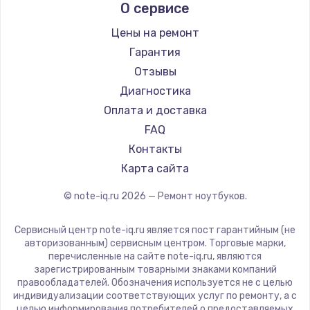
О сервисе
Ремонт ноутбуков Predator
Aquarius
Ремонт ноутбуков iru
Gigabyte
Цены на ремонт
Ремонт ноутбуков Machenike
Aorus
Гарантия
Ремонт ноутбуков DEXP
Maibenben
Отзывы
Ремонт ноутбуков Teclast
Getac
Диагностика
Ремонт ноутбуков CHUWI
Epson
Оплата и доставка
Ремонт ноутбуков Colorful
Philips
FAQ
LG
Контакты
Panasonic
Карта сайта
Irbis
© note-iq.ru
2026
— Ремонт ноутбуков.
Thunderobot
Hasee
Сервисный центр note-iq.ru является пост гарантийным (не
ZTE
авторизованным) сервисным центром. Торговые марки,
перечисленные на сайте note-iq.ru, являются
Hiper
зарегистрированным товарными знаками компаний
Evga
правообладателей. Обозначения используется не с целью
индивидуализации соответствующих услуг по ремонту, а с
Google
целью информирования потребителей о предоставляемых