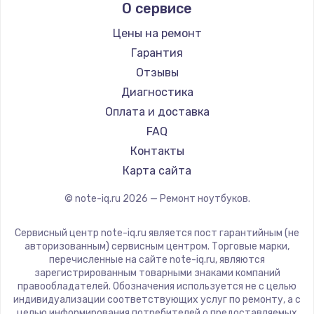
О сервисе
Ремонт ноутбуков Predator
Aquarius
Ремонт ноутбуков iru
Gigabyte
Цены на ремонт
Ремонт ноутбуков Machenike
Aorus
Гарантия
Ремонт ноутбуков DEXP
Maibenben
Отзывы
Ремонт ноутбуков Teclast
Getac
Диагностика
Ремонт ноутбуков CHUWI
Epson
Оплата и доставка
Ремонт ноутбуков Colorful
Philips
FAQ
LG
Контакты
Panasonic
Карта сайта
Irbis
© note-iq.ru
2026
— Ремонт ноутбуков.
Thunderobot
Hasee
Сервисный центр note-iq.ru является пост гарантийным (не
ZTE
авторизованным) сервисным центром. Торговые марки,
перечисленные на сайте note-iq.ru, являются
Hiper
зарегистрированным товарными знаками компаний
Evga
правообладателей. Обозначения используется не с целью
индивидуализации соответствующих услуг по ремонту, а с
Google
целью информирования потребителей о предоставляемых