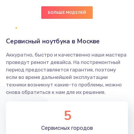
БОЛЬШЕ МОДЕЛЕЙ
Замена экрана
1095 руб.
Заказать
Сервисный ноутбука в Москве
Замена северного моста
Аккуратно, быстро и качественно наши мастера
1950 руб.
проведут ремонт девайса. На постремонтный
Заказать
период предоставляется гарантия, поэтому
если во время дальнейшей эксплуатации
Ремонт цепей питания
техники возникнут какие-то проблемы, можно
снова обратиться к нам для их решения.
2500 руб.
Заказать
5
Замена жесткого диска
660 руб.
Сервисных
городов