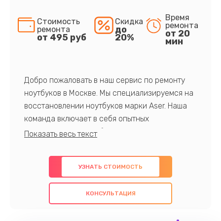
Время
Стоимость
Скидка
ремонта
до
ремонта
от 20
от 495 руб
20%
мин
Добро пожаловать в наш сервис по ремонту
ноутбуков в Москве. Мы специализируемся на
восстановлении ноутбуков марки Aser. Наша
команда включает в себя опытных
профессионалов с обширными знаниями и
многолетним опытом в данной области. Мы
предлагаем быстрый и качественный ремонт с
УЗНАТЬ СТОИМОСТЬ
использованием оригинальных компонентов, а
также гарантируем качество всех
КОНСУЛЬТАЦИЯ
проведенных работ. Наша цель - предоставить
клиентам надежное и профессиональное