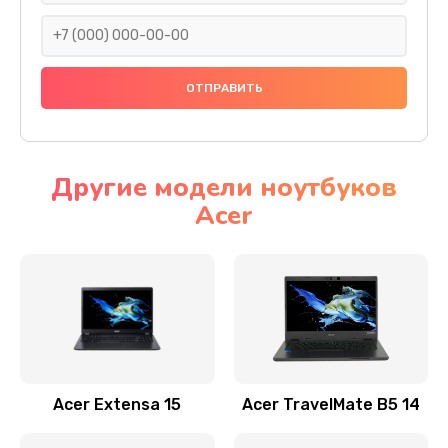
930 руб.
Заказать
Ремонт подсветки
1200 руб.
Заказать
Другие модели ноутбуков
Acer
Настройка BIOS
650 руб.
Заказать
Замена видеочипа
2500 руб.
Заказать
Acer Extensa 15
Acer TravelMate B5 14
Ремонт разъема питания