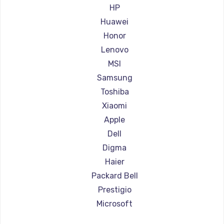
Ремонт ноутбуков Aorus
HP
Ремонт ноутбуков Maibenben
Huawei
Ремонт ноутбуков Getac
Honor
Ремонт ноутбуков Epson
Lenovo
Ремонт ноутбуков Philips
MSI
Ремонт ноутбуков LG
Samsung
Ремонт ноутбуков Panasonic
Toshiba
Ремонт ноутбуков Irbis
Xiaomi
Ремонт ноутбуков Thunderobot
Apple
Ремонт ноутбуков Hasee
Dell
Ремонт ноутбуков ZTE
Digma
Ремонт ноутбуков Hiper
Haier
Ремонт ноутбуков Evga
Packard Bell
Ремонт ноутбуков Google
Prestigio
Ремонт ноутбуков Echips
Microsoft
Ремонт ноутбуков Ardor
Alienware