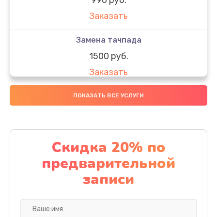
Заказать
Замена тачпада
1500 руб.
Заказать
Замена южного моста
ПОКАЗАТЬ ВСЕ УСЛУГИ
1950 руб.
Заказать
Скидка 20% по
Чистка от пыли
предварительной
1060 руб.
записи
Заказать
Настройка ОС