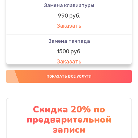
Замена клавиатуры
990 руб.
Заказать
Замена тачпада
1500 руб.
Заказать
Замена южного моста
ПОКАЗАТЬ ВСЕ УСЛУГИ
1950 руб.
Заказать
Скидка 20% по
Чистка от пыли
предварительной
1060 руб.
записи
Заказать