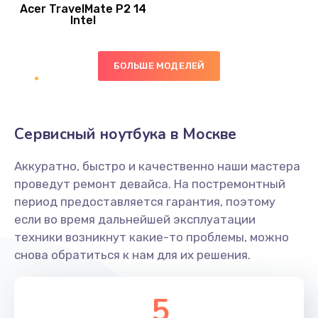
Acer TravelMate P2 14
950 руб.
Intel
Заказать
БОЛЬШЕ МОДЕЛЕЙ
Замена экрана
1095 руб.
Заказать
Сервисный ноутбука в Москве
Замена северного моста
Аккуратно, быстро и качественно наши мастера
1950 руб.
проведут ремонт девайса. На постремонтный
Заказать
период предоставляется гарантия, поэтому
если во время дальнейшей эксплуатации
Ремонт цепей питания
техники возникнут какие-то проблемы, можно
снова обратиться к нам для их решения.
2500 руб.
Заказать
5
Замена жесткого диска