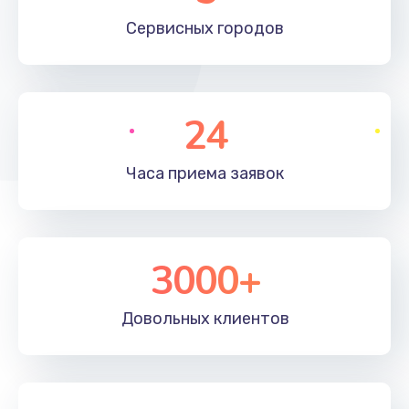
660 руб.
Сервисных
городов
Заказать
Установка драйверов
24
725 руб.
Заказать
Часа приема
заявок
Замена вебкамеры
1400 руб.
3000+
Заказать
Ремонт петель крышки
Довольных
клиентов
1190 руб.
Заказать