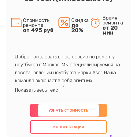
Время
Стоимость
Скидка
ремонта
до
ремонта
от 20
от 495 руб
20%
мин
Добро пожаловать в наш сервис по ремонту
ноутбуков в Москве. Мы специализируемся на
восстановлении ноутбуков марки Aser. Наша
команда включает в себя опытных
профессионалов с обширными знаниями и
многолетним опытом в данной области. Мы
предлагаем быстрый и качественный ремонт с
УЗНАТЬ СТОИМОСТЬ
использованием оригинальных компонентов, а
также гарантируем качество всех
КОНСУЛЬТАЦИЯ
проведенных работ. Наша цель - предоставить
клиентам надежное и профессиональное