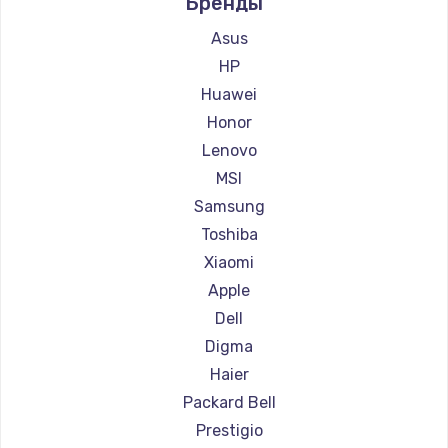
Бренды
Ремонт ноутбуков Aquarius
Ремонт ноутбуков Gigabyte
Asus
Ремонт ноутбуков Aorus
HP
Ремонт ноутбуков Maibenben
Huawei
Ремонт ноутбуков Getac
Honor
Ремонт ноутбуков Epson
Lenovo
Ремонт ноутбуков Philips
MSI
Ремонт ноутбуков LG
Samsung
Ремонт ноутбуков Panasonic
Toshiba
Ремонт ноутбуков Irbis
Xiaomi
Ремонт ноутбуков Thunderobot
Apple
Ремонт ноутбуков Hasee
Dell
Ремонт ноутбуков ZTE
Digma
Ремонт ноутбуков Hiper
Haier
Ремонт ноутбуков Evga
Packard Bell
Ремонт ноутбуков Google
Prestigio