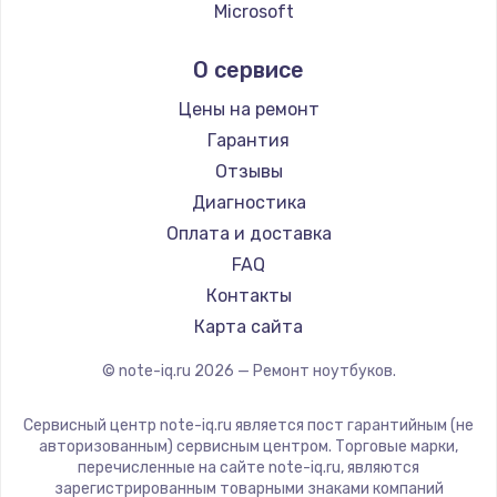
Ремонт ноутбуков Echips
Microsoft
Ремонт ноутбуков Ardor
Alienware
О сервисе
Ремонт ноутбуков Predator
Aquarius
Ремонт ноутбуков iru
Gigabyte
Цены на ремонт
Ремонт ноутбуков Machenike
Aorus
Гарантия
Ремонт ноутбуков DEXP
Maibenben
Отзывы
Ремонт ноутбуков Teclast
Getac
Диагностика
Ремонт ноутбуков CHUWI
Epson
Оплата и доставка
Ремонт ноутбуков Colorful
Philips
FAQ
LG
Контакты
Panasonic
Карта сайта
Irbis
© note-iq.ru
2026
— Ремонт ноутбуков.
Thunderobot
Hasee
Сервисный центр note-iq.ru является пост гарантийным (не
ZTE
авторизованным) сервисным центром. Торговые марки,
перечисленные на сайте note-iq.ru, являются
Hiper
зарегистрированным товарными знаками компаний