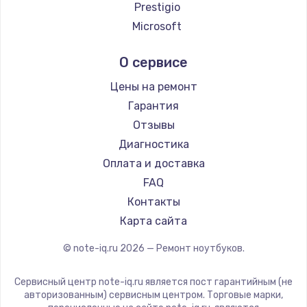
Ремонт ноутбуков Google
Prestigio
Ремонт ноутбуков Echips
Microsoft
Ремонт ноутбуков Ardor
Alienware
О сервисе
Ремонт ноутбуков Predator
Aquarius
Ремонт ноутбуков iru
Gigabyte
Цены на ремонт
Ремонт ноутбуков Machenike
Aorus
Гарантия
Ремонт ноутбуков DEXP
Maibenben
Отзывы
Ремонт ноутбуков Teclast
Getac
Диагностика
Ремонт ноутбуков CHUWI
Epson
Оплата и доставка
Ремонт ноутбуков Colorful
Philips
FAQ
LG
Контакты
Panasonic
Карта сайта
Irbis
© note-iq.ru
2026
— Ремонт ноутбуков.
Thunderobot
Hasee
Сервисный центр note-iq.ru является пост гарантийным (не
ZTE
авторизованным) сервисным центром. Торговые марки,