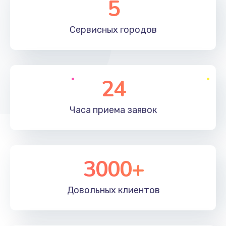
5
Замена жесткого диска
660 руб.
Сервисных
городов
Заказать
Установка драйверов
24
725 руб.
Заказать
Часа приема
заявок
Замена вебкамеры
1400 руб.
3000+
Заказать
Ремонт петель крышки
Довольных
клиентов
1190 руб.
Заказать