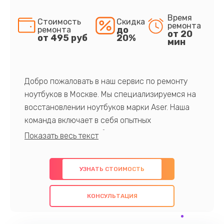
Время
Стоимость
Скидка
ремонта
до
ремонта
от 20
от 495 руб
20%
мин
Добро пожаловать в наш сервис по ремонту
ноутбуков в Москве. Мы специализируемся на
восстановлении ноутбуков марки Aser. Наша
команда включает в себя опытных
профессионалов с обширными знаниями и
многолетним опытом в данной области. Мы
предлагаем быстрый и качественный ремонт с
УЗНАТЬ СТОИМОСТЬ
использованием оригинальных компонентов, а
также гарантируем качество всех
КОНСУЛЬТАЦИЯ
проведенных работ. Наша цель - предоставить
клиентам надежное и профессиональное