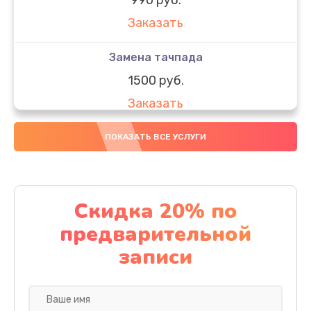
Заказать
Замена тачпада
1500 руб.
Заказать
Замена южного моста
ПОКАЗАТЬ ВСЕ УСЛУГИ
1950 руб.
Заказать
Скидка 20% по
Чистка от пыли
предварительной
1060 руб.
записи
Заказать
Настройка ОС