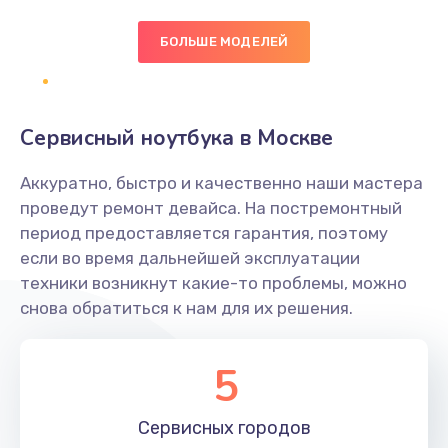
БОЛЬШЕ МОДЕЛЕЙ
Замена экрана
1095 руб.
Заказать
Сервисный ноутбука в Москве
Замена северного моста
Аккуратно, быстро и качественно наши мастера
1950 руб.
проведут ремонт девайса. На постремонтный
Заказать
период предоставляется гарантия, поэтому
если во время дальнейшей эксплуатации
Ремонт цепей питания
техники возникнут какие-то проблемы, можно
снова обратиться к нам для их решения.
2500 руб.
Заказать
5
Замена жесткого диска
660 руб.
Сервисных
городов