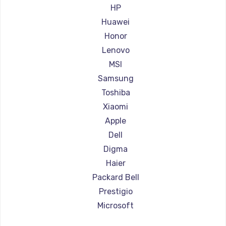
Ремонт ноутбуков Aorus
HP
Ремонт ноутбуков Maibenben
Huawei
Ремонт ноутбуков Getac
Honor
Ремонт ноутбуков Epson
Lenovo
Ремонт ноутбуков Philips
MSI
Ремонт ноутбуков LG
Samsung
Ремонт ноутбуков Panasonic
Toshiba
Ремонт ноутбуков Irbis
Xiaomi
Ремонт ноутбуков Thunderobot
Apple
Ремонт ноутбуков Hasee
Dell
Ремонт ноутбуков ZTE
Digma
Ремонт ноутбуков Hiper
Haier
Ремонт ноутбуков Evga
Packard Bell
Ремонт ноутбуков Google
Prestigio
Ремонт ноутбуков Echips
Microsoft
Ремонт ноутбуков Ardor
Alienware