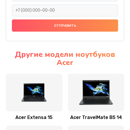
930 руб.
Заказать
Ремонт подсветки
1200 руб.
Заказать
Другие модели ноутбуков
Acer
Настройка BIOS
650 руб.
Заказать
Замена видеочипа
2500 руб.
Заказать
Acer Extensa 15
Acer TravelMate B5 14
Ремонт разъема питания