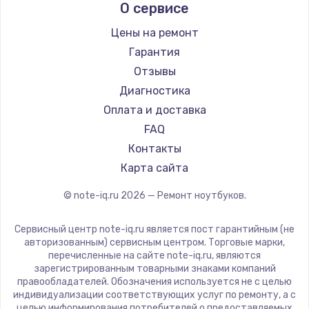
О сервисе
Ремонт ноутбуков Predator
Aquarius
Ремонт ноутбуков iru
Gigabyte
Цены на ремонт
Ремонт ноутбуков Machenike
Aorus
Гарантия
Ремонт ноутбуков DEXP
Maibenben
Отзывы
Ремонт ноутбуков Teclast
Getac
Диагностика
Ремонт ноутбуков CHUWI
Epson
Оплата и доставка
Ремонт ноутбуков Colorful
Philips
FAQ
LG
Контакты
Panasonic
Карта сайта
Irbis
© note-iq.ru
2026
— Ремонт ноутбуков.
Thunderobot
Hasee
Сервисный центр note-iq.ru является пост гарантийным (не
ZTE
авторизованным) сервисным центром. Торговые марки,
перечисленные на сайте note-iq.ru, являются
Hiper
зарегистрированным товарными знаками компаний
Evga
правообладателей. Обозначения используется не с целью
индивидуализации соответствующих услуг по ремонту, а с
Google
целью информирования потребителей о предоставляемых