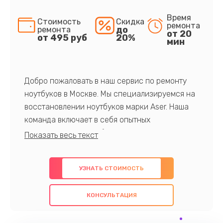
Время
Стоимость
Скидка
ремонта
до
ремонта
от 20
от 495 руб
20%
мин
Добро пожаловать в наш сервис по ремонту
ноутбуков в Москве. Мы специализируемся на
восстановлении ноутбуков марки Aser. Наша
команда включает в себя опытных
профессионалов с обширными знаниями и
многолетним опытом в данной области. Мы
предлагаем быстрый и качественный ремонт с
УЗНАТЬ СТОИМОСТЬ
использованием оригинальных компонентов, а
также гарантируем качество всех
КОНСУЛЬТАЦИЯ
проведенных работ. Наша цель - предоставить
клиентам надежное и профессиональное