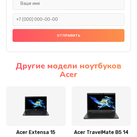
Настройка ОС
930 руб.
Заказать
Ремонт подсветки
1200 руб.
Заказать
Другие модели ноутбуков
Acer
Настройка BIOS
650 руб.
Заказать
Замена видеочипа
2500 руб.
Заказать
Acer Extensa 15
Acer TravelMate B5 14