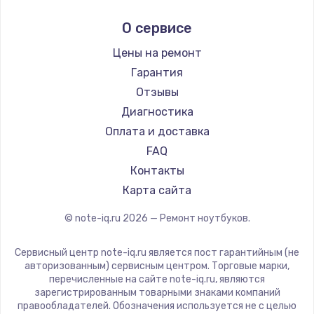
Ремонт ноутбуков Ardor
Alienware
О сервисе
Ремонт ноутбуков Predator
Aquarius
Ремонт ноутбуков iru
Gigabyte
Цены на ремонт
Ремонт ноутбуков Machenike
Aorus
Гарантия
Ремонт ноутбуков DEXP
Maibenben
Отзывы
Ремонт ноутбуков Teclast
Getac
Диагностика
Ремонт ноутбуков CHUWI
Epson
Оплата и доставка
Ремонт ноутбуков Colorful
Philips
FAQ
LG
Контакты
Panasonic
Карта сайта
Irbis
© note-iq.ru
2026
— Ремонт ноутбуков.
Thunderobot
Hasee
Сервисный центр note-iq.ru является пост гарантийным (не
ZTE
авторизованным) сервисным центром. Торговые марки,
перечисленные на сайте note-iq.ru, являются
Hiper
зарегистрированным товарными знаками компаний
Evga
правообладателей. Обозначения используется не с целью