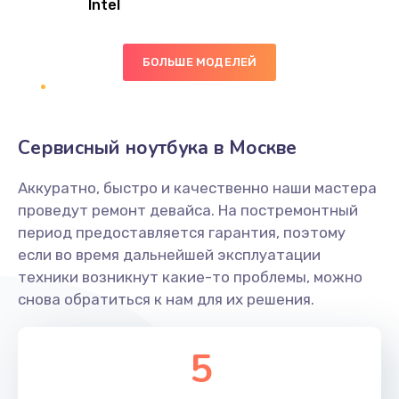
Intel
Заказать
БОЛЬШЕ МОДЕЛЕЙ
Замена экрана
1095 руб.
Заказать
Сервисный ноутбука в Москве
Замена северного моста
Аккуратно, быстро и качественно наши мастера
1950 руб.
проведут ремонт девайса. На постремонтный
Заказать
период предоставляется гарантия, поэтому
если во время дальнейшей эксплуатации
Ремонт цепей питания
техники возникнут какие-то проблемы, можно
снова обратиться к нам для их решения.
2500 руб.
Заказать
5
Замена жесткого диска