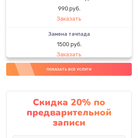
990 руб.
Заказать
Замена тачпада
1500 руб.
Заказать
Замена южного моста
ПОКАЗАТЬ ВСЕ УСЛУГИ
1950 руб.
Заказать
Скидка 20% по
Чистка от пыли
предварительной
1060 руб.
записи
Заказать