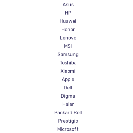
Ремонт ноутбуков Gigabyte
Asus
Ремонт ноутбуков Aorus
HP
Ремонт ноутбуков Maibenben
Huawei
Ремонт ноутбуков Getac
Honor
Ремонт ноутбуков Epson
Lenovo
Ремонт ноутбуков Philips
MSI
Ремонт ноутбуков LG
Samsung
Ремонт ноутбуков Panasonic
Toshiba
Ремонт ноутбуков Irbis
Xiaomi
Ремонт ноутбуков Thunderobot
Apple
Ремонт ноутбуков Hasee
Dell
Ремонт ноутбуков ZTE
Digma
Ремонт ноутбуков Hiper
Haier
Ремонт ноутбуков Evga
Packard Bell
Ремонт ноутбуков Google
Prestigio
Ремонт ноутбуков Echips
Microsoft