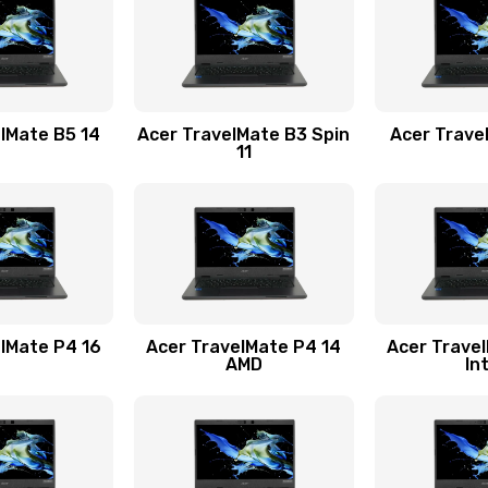
30 мин
3 года
20 мин
2 года
lMate B5 14
Acer TravelMate B3 Spin
Acer Trave
11
20 мин
3 года
50 мин
3 года
20 мин
3 года
lMate P4 16
Acer TravelMate P4 14
Acer Trave
AMD
In
20 мин
2 года
40 мин
1 год