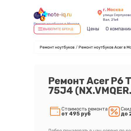
г. Москва
note-iq.ru
улица Серпухов
Вал, 21к4
Ремонт ноутбуков в Москве
Цены
О компани
ВЫБЕРИТЕ БРЕНД
Ремонт ноутбуков
/
Ремонт ноутбуков Acer в М
Ремонт Acer P6 
75J4 (NX.VMQER
Стоимость ремонта
Ски
от 495 руб
до 
Добро пожаловать в наш сервис по ре