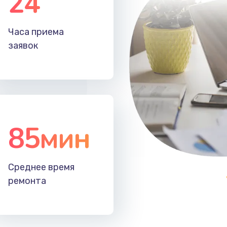
24
20 мин
1 год
Часа приема
20 мин
2 года
заявок
85мин
Среднее время
ремонта