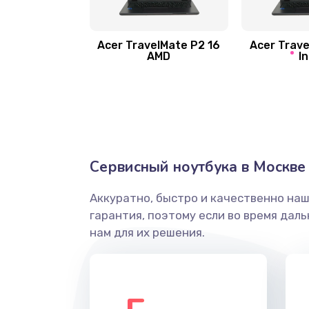
Замена шлейфа матрицы
Замена экрана
Acer TravelMate P2 16
Acer Trave
AMD
In
Замена северного моста
Ремонт цепей питания
Замена жесткого диска
Сервисный ноутбука в Москве
Аккуратно, быстро и качественно на
Установка драйверов
гарантия, поэтому если во время дал
нам для их решения.
Замена вебкамеры
Ремонт петель крышки