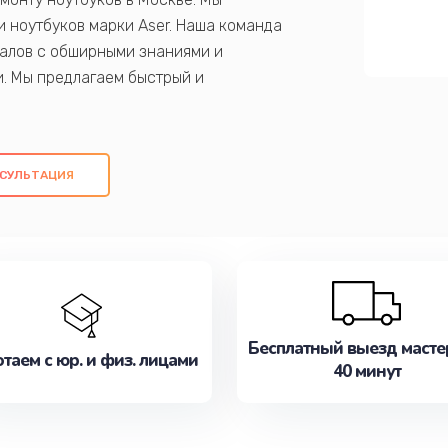
 ноутбуков марки Aser. Наша команда
алов с обширными знаниями и
и. Мы предлагаем быстрый и
ем оригинальных компонентов, а также
ых работ. Наша цель - предоставить
ое обслуживание, удовлетворяя их
СУЛЬТАЦИЯ
медлите записаться на ремонт уже
Бесплатный выезд масте
таем с юр. и физ. лицами
40 минут