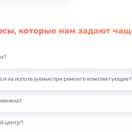
осы, которые нам задают чащ
но?
та и на используемые при ремонте комплектующие?
зменена?
й центр?