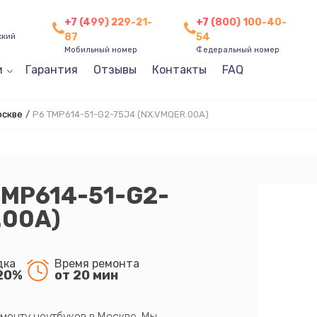
+7 (499) 229-21-
+7 (800) 100-40-
87
54
ский
Мобильный номер
Федеральный номер
и
Гарантия
Отзывы
Контакты
FAQ
оскве
/
P6 TMP614-51-G2-75J4 (NX.VMQER.00A)
TMP614-51-G2-
.00A)
дка
Время ремонта
20%
от 20 мин
монту ноутбуков в Москве. Мы