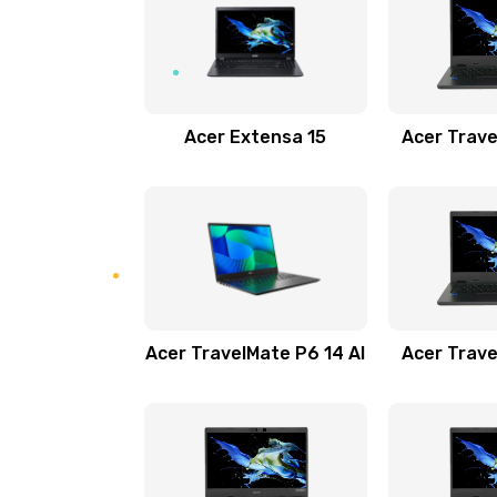
Замена USB порта
Замена звуковой карты
Acer Extensa 15
Acer Trave
Замена микрофона
Замена оперативной памяти
Замена процессора
Acer TravelMate P6 14 AI
Acer Trave
Замена системы охлаждения
Замена термопасты