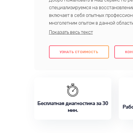
специализируемся на восстановлении
включает в себя опытных профессион
многолетним опытом в данной област
качественный ремонт с использовани
гарантируем качество всех проведенн
клиентам надежное и профессиональн
УЗНАТЬ СТОИМОСТЬ
КОН
потребности наилучшим образом. Не 
сейчас!
Бесплатная диагностика за 30
Рабо
мин.