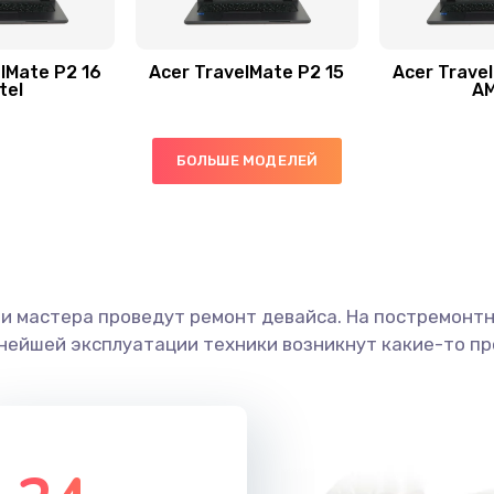
20 мин
3 года
50 мин
1 год
lMate P2 16
Acer TravelMate P2 15
Acer Trave
tel
A
30 мин
1 год
БОЛЬШЕ МОДЕЛЕЙ
60 мин
2 года
20 мин
2 года
ши мастера проведут ремонт девайса. На постремонт
30 мин
1 год
ьнейшей эксплуатации техники возникнут какие-то пр
40 мин
1 год
60 мин
3 года