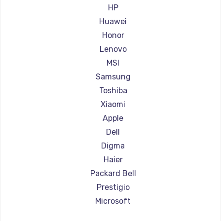
Ремонт ноутбуков Aorus
HP
Ремонт ноутбуков Maibenben
Huawei
Ремонт ноутбуков Getac
Honor
Ремонт ноутбуков Epson
Lenovo
Ремонт ноутбуков Philips
MSI
Ремонт ноутбуков LG
Samsung
Ремонт ноутбуков Panasonic
Toshiba
Ремонт ноутбуков Irbis
Xiaomi
Ремонт ноутбуков Thunderobot
Apple
Ремонт ноутбуков Hasee
Dell
Ремонт ноутбуков ZTE
Digma
Ремонт ноутбуков Hiper
Haier
Ремонт ноутбуков Evga
Packard Bell
Ремонт ноутбуков Google
Prestigio
Ремонт ноутбуков Echips
Microsoft
Ремонт ноутбуков Ardor
Alienware