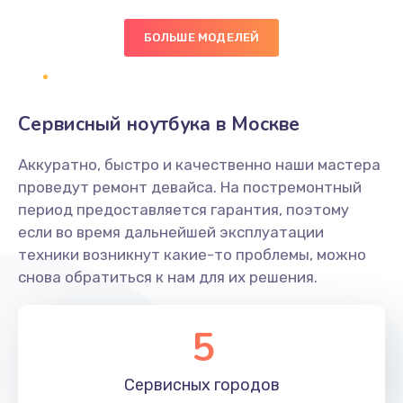
БОЛЬШЕ МОДЕЛЕЙ
Замена экрана
1095 руб.
Заказать
Сервисный ноутбука в Москве
Замена северного моста
Аккуратно, быстро и качественно наши мастера
1950 руб.
проведут ремонт девайса. На постремонтный
Заказать
период предоставляется гарантия, поэтому
если во время дальнейшей эксплуатации
Ремонт цепей питания
техники возникнут какие-то проблемы, можно
снова обратиться к нам для их решения.
2500 руб.
Заказать
5
Замена жесткого диска
660 руб.
Сервисных
городов