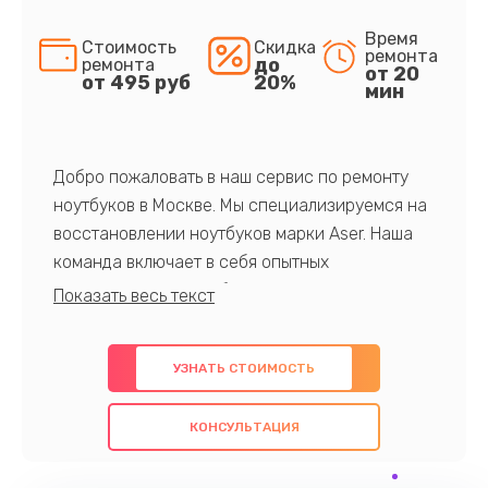
Время
Стоимость
Скидка
ремонта
до
ремонта
от 20
от 495 руб
20%
мин
Добро пожаловать в наш сервис по ремонту
ноутбуков в Москве. Мы специализируемся на
восстановлении ноутбуков марки Aser. Наша
команда включает в себя опытных
профессионалов с обширными знаниями и
многолетним опытом в данной области. Мы
предлагаем быстрый и качественный ремонт с
УЗНАТЬ СТОИМОСТЬ
использованием оригинальных компонентов, а
также гарантируем качество всех
КОНСУЛЬТАЦИЯ
проведенных работ. Наша цель - предоставить
клиентам надежное и профессиональное