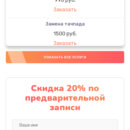
Заказать
Замена тачпада
1500 руб.
Заказать
Замена южного моста
ПОКАЗАТЬ ВСЕ УСЛУГИ
1950 руб.
Заказать
Скидка 20% по
Чистка от пыли
предварительной
1060 руб.
записи
Заказать
Настройка ОС