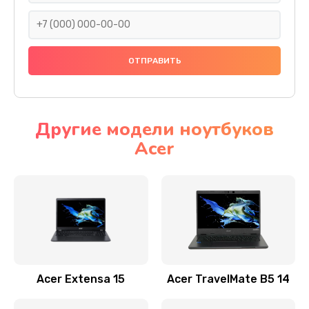
930 руб.
Заказать
Ремонт подсветки
1200 руб.
Заказать
Другие модели ноутбуков
Acer
Настройка BIOS
650 руб.
Заказать
Замена видеочипа
2500 руб.
Заказать
Acer Extensa 15
Acer TravelMate B5 14
Ремонт разъема питания