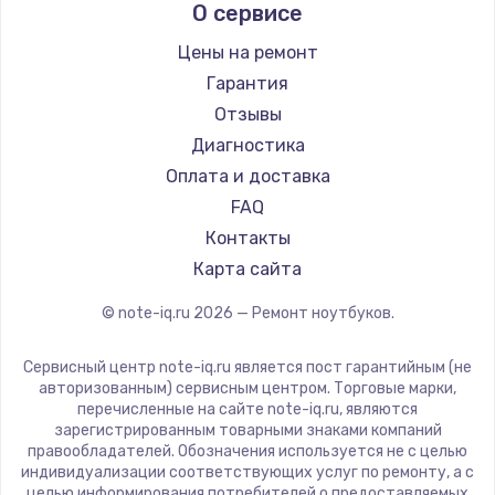
О сервисе
Ремонт ноутбуков Predator
Aquarius
Ремонт ноутбуков iru
Gigabyte
Цены на ремонт
Ремонт ноутбуков Machenike
Aorus
Гарантия
Ремонт ноутбуков DEXP
Maibenben
Отзывы
Ремонт ноутбуков Teclast
Getac
Диагностика
Ремонт ноутбуков CHUWI
Epson
Оплата и доставка
Ремонт ноутбуков Colorful
Philips
FAQ
LG
Контакты
Panasonic
Карта сайта
Irbis
© note-iq.ru
2026
— Ремонт ноутбуков.
Thunderobot
Hasee
Сервисный центр note-iq.ru является пост гарантийным (не
ZTE
авторизованным) сервисным центром. Торговые марки,
перечисленные на сайте note-iq.ru, являются
Hiper
зарегистрированным товарными знаками компаний
Evga
правообладателей. Обозначения используется не с целью
индивидуализации соответствующих услуг по ремонту, а с
Google
целью информирования потребителей о предоставляемых