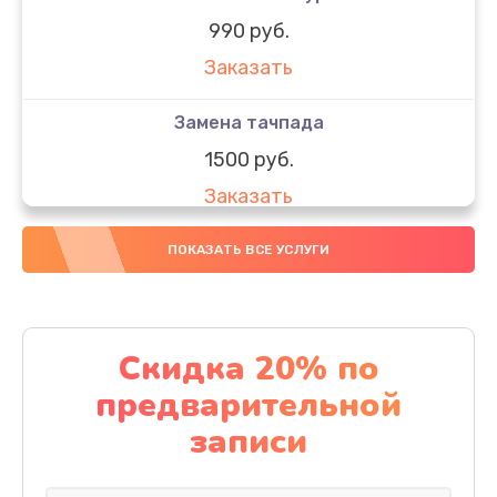
990 руб.
Заказать
Замена тачпада
1500 руб.
Заказать
Замена южного моста
ПОКАЗАТЬ ВСЕ УСЛУГИ
1950 руб.
Заказать
Скидка 20% по
Чистка от пыли
предварительной
1060 руб.
записи
Заказать