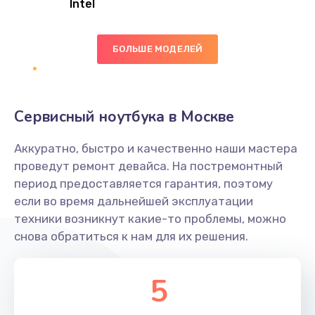
Intel
Заказать
БОЛЬШЕ МОДЕЛЕЙ
Замена экрана
1095 руб.
Заказать
Сервисный ноутбука в Москве
Замена северного моста
Аккуратно, быстро и качественно наши мастера
1950 руб.
проведут ремонт девайса. На постремонтный
Заказать
период предоставляется гарантия, поэтому
если во время дальнейшей эксплуатации
Ремонт цепей питания
техники возникнут какие-то проблемы, можно
снова обратиться к нам для их решения.
2500 руб.
Заказать
5
Замена жесткого диска