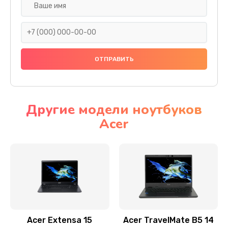
Настройка ОС
930 руб.
Заказать
Ремонт подсветки
1200 руб.
Заказать
Другие модели ноутбуков
Acer
Настройка BIOS
650 руб.
Заказать
Замена видеочипа
2500 руб.
Заказать
Acer Extensa 15
Acer TravelMate B5 14