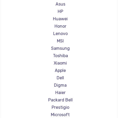
Ремонт ноутбуков Gigabyte
Asus
Ремонт ноутбуков Aorus
HP
Ремонт ноутбуков Maibenben
Huawei
Ремонт ноутбуков Getac
Honor
Ремонт ноутбуков Epson
Lenovo
Ремонт ноутбуков Philips
MSI
Ремонт ноутбуков LG
Samsung
Ремонт ноутбуков Panasonic
Toshiba
Ремонт ноутбуков Irbis
Xiaomi
Ремонт ноутбуков Thunderobot
Apple
Ремонт ноутбуков Hasee
Dell
Ремонт ноутбуков ZTE
Digma
Ремонт ноутбуков Hiper
Haier
Ремонт ноутбуков Evga
Packard Bell
Ремонт ноутбуков Google
Prestigio
Ремонт ноутбуков Echips
Microsoft