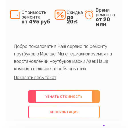
Время
Стоимость
Скидка
ремонта
до
ремонта
от 20
от 495 руб
20%
мин
Добро пожаловать в наш сервис по ремонту
ноутбуков в Москве. Мы специализируемся на
восстановлении ноутбуков марки Aser. Наша
команда включает в себя опытных
профессионалов с обширными знаниями и
многолетним опытом в данной области. Мы
предлагаем быстрый и качественный ремонт с
УЗНАТЬ СТОИМОСТЬ
использованием оригинальных компонентов, а
также гарантируем качество всех
КОНСУЛЬТАЦИЯ
проведенных работ. Наша цель - предоставить
клиентам надежное и профессиональное