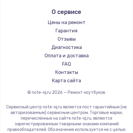
Ремонт ноутбуков Ardor
Alienware
О сервисе
Ремонт ноутбуков Predator
Aquarius
Ремонт ноутбуков iru
Gigabyte
Цены на ремонт
Ремонт ноутбуков Machenike
Aorus
Гарантия
Ремонт ноутбуков DEXP
Maibenben
Отзывы
Ремонт ноутбуков Teclast
Getac
Диагностика
Ремонт ноутбуков CHUWI
Epson
Оплата и доставка
Ремонт ноутбуков Colorful
Philips
FAQ
LG
Контакты
Panasonic
Карта сайта
Irbis
© note-iq.ru
2026
— Ремонт ноутбуков.
Thunderobot
Hasee
Сервисный центр note-iq.ru является пост гарантийным (не
ZTE
авторизованным) сервисным центром. Торговые марки,
перечисленные на сайте note-iq.ru, являются
Hiper
зарегистрированным товарными знаками компаний
Evga
правообладателей. Обозначения используется не с целью