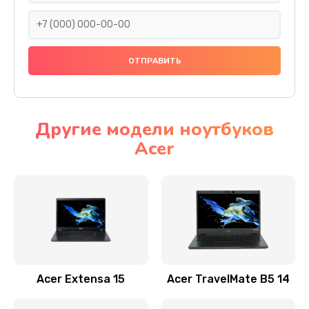
930 руб.
Заказать
Ремонт подсветки
1200 руб.
Заказать
Другие модели ноутбуков
Acer
Настройка BIOS
650 руб.
Заказать
Замена видеочипа
2500 руб.
Заказать
Acer Extensa 15
Acer TravelMate B5 14
Ремонт разъема питания