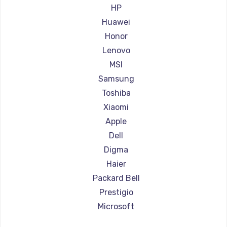
Ремонт ноутбуков Aorus
HP
Ремонт ноутбуков Maibenben
Huawei
Ремонт ноутбуков Getac
Honor
Ремонт ноутбуков Epson
Lenovo
Ремонт ноутбуков Philips
MSI
Ремонт ноутбуков LG
Samsung
Ремонт ноутбуков Panasonic
Toshiba
Ремонт ноутбуков Irbis
Xiaomi
Ремонт ноутбуков Thunderobot
Apple
Ремонт ноутбуков Hasee
Dell
Ремонт ноутбуков ZTE
Digma
Ремонт ноутбуков Hiper
Haier
Ремонт ноутбуков Evga
Packard Bell
Ремонт ноутбуков Google
Prestigio
Ремонт ноутбуков Echips
Microsoft
Ремонт ноутбуков Ardor
Alienware