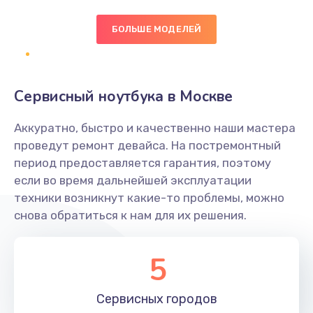
БОЛЬШЕ МОДЕЛЕЙ
Замена экрана
1095 руб.
Заказать
Сервисный ноутбука в Москве
Замена северного моста
Аккуратно, быстро и качественно наши мастера
1950 руб.
проведут ремонт девайса. На постремонтный
Заказать
период предоставляется гарантия, поэтому
если во время дальнейшей эксплуатации
Ремонт цепей питания
техники возникнут какие-то проблемы, можно
снова обратиться к нам для их решения.
2500 руб.
Заказать
5
Замена жесткого диска
660 руб.
Сервисных
городов