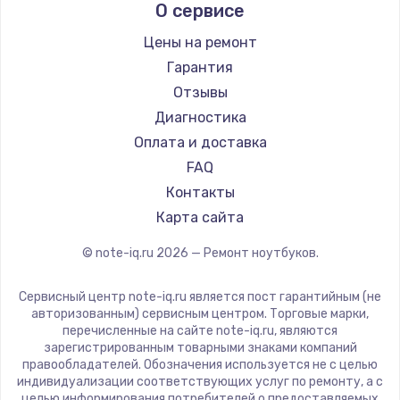
О сервисе
Ремонт ноутбуков Predator
Aquarius
Ремонт ноутбуков iru
Gigabyte
Цены на ремонт
Ремонт ноутбуков Machenike
Aorus
Гарантия
Ремонт ноутбуков DEXP
Maibenben
Отзывы
Ремонт ноутбуков Teclast
Getac
Диагностика
Ремонт ноутбуков CHUWI
Epson
Оплата и доставка
Ремонт ноутбуков Colorful
Philips
FAQ
LG
Контакты
Panasonic
Карта сайта
Irbis
© note-iq.ru
2026
— Ремонт ноутбуков.
Thunderobot
Hasee
Сервисный центр note-iq.ru является пост гарантийным (не
ZTE
авторизованным) сервисным центром. Торговые марки,
перечисленные на сайте note-iq.ru, являются
Hiper
зарегистрированным товарными знаками компаний
Evga
правообладателей. Обозначения используется не с целью
индивидуализации соответствующих услуг по ремонту, а с
Google
целью информирования потребителей о предоставляемых