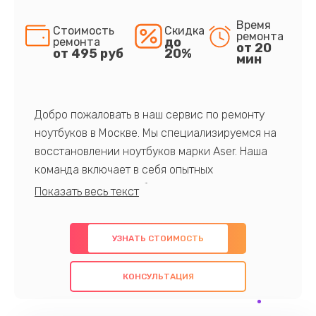
Время
Стоимость
Скидка
ремонта
до
ремонта
от 20
от 495 руб
20%
мин
Добро пожаловать в наш сервис по ремонту
ноутбуков в Москве. Мы специализируемся на
восстановлении ноутбуков марки Aser. Наша
команда включает в себя опытных
профессионалов с обширными знаниями и
многолетним опытом в данной области. Мы
предлагаем быстрый и качественный ремонт с
УЗНАТЬ СТОИМОСТЬ
использованием оригинальных компонентов, а
также гарантируем качество всех
КОНСУЛЬТАЦИЯ
проведенных работ. Наша цель - предоставить
клиентам надежное и профессиональное