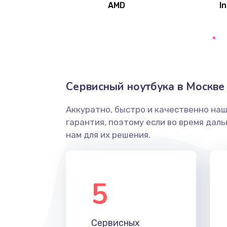
AMD
In
Замена северного моста
Ремонт цепей питания
Замена жесткого диска
Сервисный ноутбука в Москве
Аккуратно, быстро и качественно на
Установка драйверов
гарантия, поэтому если во время дал
нам для их решения.
Замена вебкамеры
Ремонт петель крышки
5
Настройка Wi-Fi
Сервисных
Замена HDMI