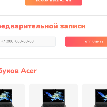
ПОКАЗАТЬ ВСЕ УСЛУГИ
60 мин
3 года
50 мин
1 год
редварительной записи
20 мин
2 года
40 мин
2 года
40 мин
2 года
буков Acer
30 мин
2 года
20 мин
2 года
50 мин
2 года