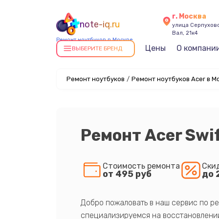
г. Москва
note-iq.ru
улица Серпухов
Вал, 21к4
Ремонт ноутбуков в Москве
Цены
О компани
ВЫБЕРИТЕ БРЕНД
Ремонт ноутбуков
/
Ремонт ноутбуков Acer в М
Ремонт Acer Swif
Стоимость ремонта
Ски
от 495 руб
до 
Добро пожаловать в наш сервис по ре
специализируемся на восстановлении