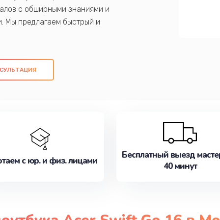
алов с обширными знаниями и
и. Мы предлагаем быстрый и
ем оригинальных компонентов, а также
ых работ. Наша цель - предоставить
ое обслуживание, удовлетворяя их
СУЛЬТАЦИЯ
медлите записаться на ремонт уже
Бесплатный выезд масте
таем с юр. и физ. лицами
40 минут