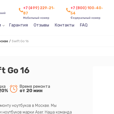
+7 (499) 229-21-
+7 (800) 100-40-
87
54
ский
Мобильный номер
Федеральный номер
и
Гарантия
Отзывы
Контакты
FAQ
оскве
/
Swift Go 16
t Go 16
дка
Время ремонта
20%
от 20 мин
монту ноутбуков в Москве. Мы
 ноутбуков марки Aser. Наша команда