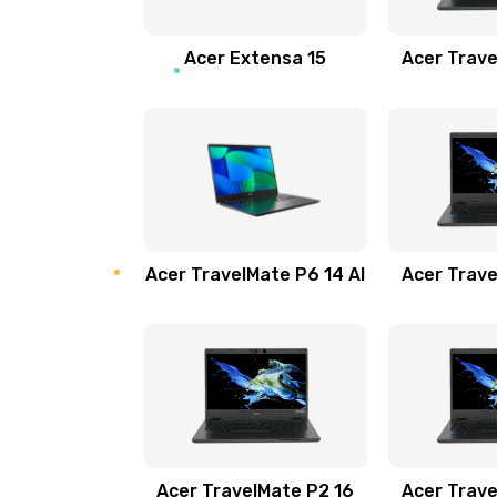
Замена звуковой карты
Acer Extensa 15
Acer Trave
Замена микрофона
Замена оперативной памяти
Замена процессора
Acer TravelMate P6 14 AI
Acer Trave
Замена системы охлаждения
Замена термопасты
Замена шлейфа матрицы
Замена экрана
Acer TravelMate P2 16
Acer Trave