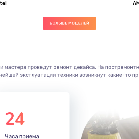
tel
A
30 мин
1 год
БОЛЬШЕ МОДЕЛЕЙ
30 мин
1 год
40 мин
2 года
ши мастера проведут ремонт девайса. На постремонт
30 мин
2 года
ьнейшей эксплуатации техники возникнут какие-то пр
60 мин
3 года
20 мин
1 год
24
60 мин
3 года
Часа приема
30 мин
1 год