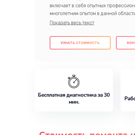
включает в себя опытных профессион
многолетним опытом в данной област
качественный ремонт с использовани
гарантируем качество всех проведенн
клиентам надежное и профессиональн
УЗНАТЬ СТОИМОСТЬ
КОН
потребности наилучшим образом. Не 
сейчас!
Бесплатная диагностика за 30
Рабо
мин.