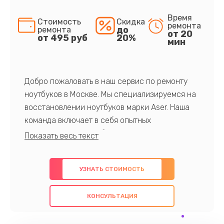
Время
Стоимость
Скидка
ремонта
до
ремонта
от 20
от 495 руб
20%
мин
Добро пожаловать в наш сервис по ремонту
ноутбуков в Москве. Мы специализируемся на
восстановлении ноутбуков марки Aser. Наша
команда включает в себя опытных
профессионалов с обширными знаниями и
многолетним опытом в данной области. Мы
предлагаем быстрый и качественный ремонт с
УЗНАТЬ СТОИМОСТЬ
использованием оригинальных компонентов, а
также гарантируем качество всех
КОНСУЛЬТАЦИЯ
проведенных работ. Наша цель - предоставить
клиентам надежное и профессиональное