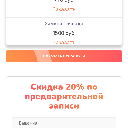
Заказать
Замена тачпада
1500 руб.
Заказать
Замена южного моста
ПОКАЗАТЬ ВСЕ УСЛУГИ
1950 руб.
Заказать
Скидка 20% по
Чистка от пыли
предварительной
1060 руб.
записи
Заказать
Настройка ОС