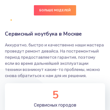
БОЛЬШЕ МОДЕЛЕЙ
Замена экрана
1095 руб.
Заказать
Сервисный ноутбука в Москве
Замена северного моста
Аккуратно, быстро и качественно наши мастера
1950 руб.
проведут ремонт девайса. На постремонтный
Заказать
период предоставляется гарантия, поэтому
если во время дальнейшей эксплуатации
Ремонт цепей питания
техники возникнут какие-то проблемы, можно
снова обратиться к нам для их решения.
2500 руб.
Заказать
5
Замена жесткого диска
660 руб.
Сервисных
городов