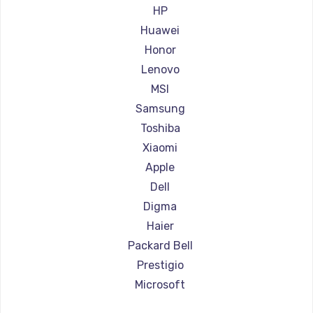
Ремонт ноутбуков Aorus
HP
Ремонт ноутбуков Maibenben
Huawei
Ремонт ноутбуков Getac
Honor
Ремонт ноутбуков Epson
Lenovo
Ремонт ноутбуков Philips
MSI
Ремонт ноутбуков LG
Samsung
Ремонт ноутбуков Panasonic
Toshiba
Ремонт ноутбуков Irbis
Xiaomi
Ремонт ноутбуков Thunderobot
Apple
Ремонт ноутбуков Hasee
Dell
Ремонт ноутбуков ZTE
Digma
Ремонт ноутбуков Hiper
Haier
Ремонт ноутбуков Evga
Packard Bell
Ремонт ноутбуков Google
Prestigio
Ремонт ноутбуков Echips
Microsoft
Ремонт ноутбуков Ardor
Alienware