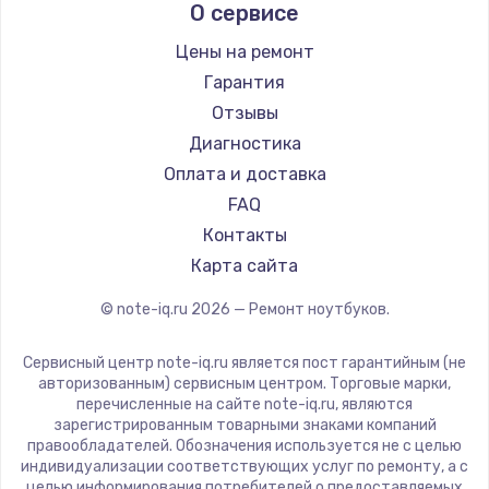
О сервисе
Ремонт ноутбуков Predator
Aquarius
Ремонт ноутбуков iru
Gigabyte
Цены на ремонт
Ремонт ноутбуков Machenike
Aorus
Гарантия
Ремонт ноутбуков DEXP
Maibenben
Отзывы
Ремонт ноутбуков Teclast
Getac
Диагностика
Ремонт ноутбуков CHUWI
Epson
Оплата и доставка
Ремонт ноутбуков Colorful
Philips
FAQ
LG
Контакты
Panasonic
Карта сайта
Irbis
© note-iq.ru
2026
— Ремонт ноутбуков.
Thunderobot
Hasee
Сервисный центр note-iq.ru является пост гарантийным (не
ZTE
авторизованным) сервисным центром. Торговые марки,
перечисленные на сайте note-iq.ru, являются
Hiper
зарегистрированным товарными знаками компаний
Evga
правообладателей. Обозначения используется не с целью
индивидуализации соответствующих услуг по ремонту, а с
Google
целью информирования потребителей о предоставляемых