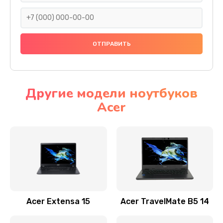
930 руб.
Заказать
Ремонт подсветки
1200 руб.
Заказать
Другие модели ноутбуков
Acer
Настройка BIOS
650 руб.
Заказать
Замена видеочипа
2500 руб.
Заказать
Acer Extensa 15
Acer TravelMate B5 14
Ремонт разъема питания