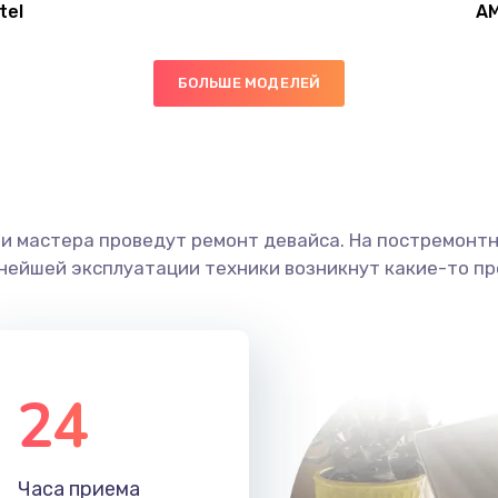
tel
A
40 мин
3 года
БОЛЬШЕ МОДЕЛЕЙ
40 мин
3 года
50 мин
3 года
ши мастера проведут ремонт девайса. На постремонт
30 мин
2 года
ьнейшей эксплуатации техники возникнут какие-то пр
30 мин
2 года
20 мин
1 год
24
30 мин
1 год
Часа приема
30 мин
2 года