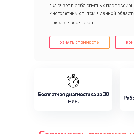
включает в себя опытных профессион
многолетним опытом в данной област
качественный ремонт с использовани
гарантируем качество всех проведенн
клиентам надежное и профессиональн
УЗНАТЬ СТОИМОСТЬ
КОН
потребности наилучшим образом. Не 
сейчас!
Бесплатная диагностика за 30
Рабо
мин.