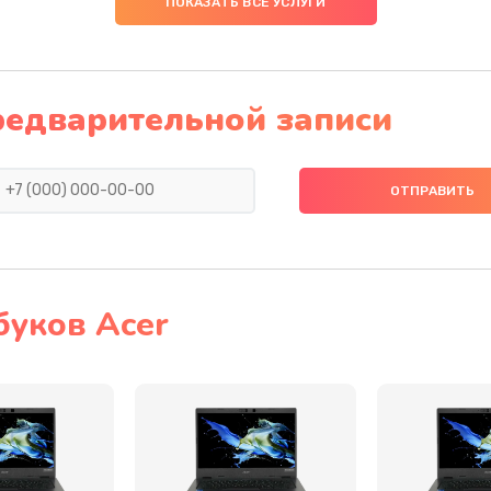
ПОКАЗАТЬ ВСЕ УСЛУГИ
50 мин
1 год
40 мин
2 года
редварительной записи
50 мин
2 года
20 мин
2 года
50 мин
2 года
буков Acer
60 мин
3 года
50 мин
3 года
50 мин
3 года