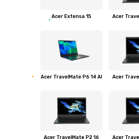
Замена звуковой карты
Acer Extensa 15
Acer Trave
Замена микрофона
Замена оперативной памяти
Замена процессора
Acer TravelMate P6 14 AI
Acer Trave
Замена системы охлаждения
Замена термопасты
Замена шлейфа матрицы
Замена экрана
Acer TravelMate P2 16
Acer Trave