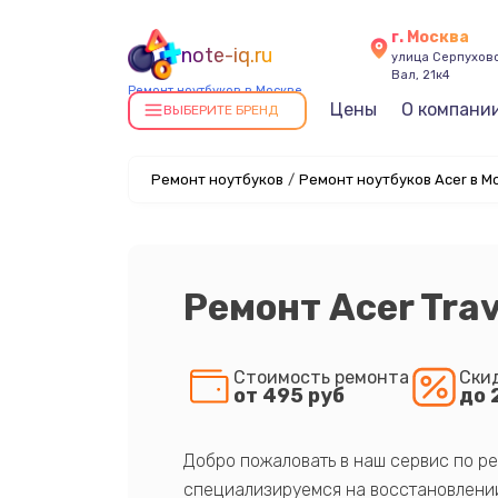
г. Москва
note-iq.ru
улица Серпухов
Вал, 21к4
Ремонт ноутбуков в Москве
Цены
О компани
ВЫБЕРИТЕ БРЕНД
Ремонт ноутбуков
/
Ремонт ноутбуков Acer в М
Ремонт Acer Tra
Стоимость ремонта
Ски
от 495 руб
до 
Добро пожаловать в наш сервис по ре
специализируемся на восстановлении