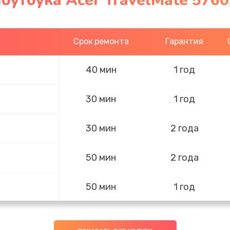
оутбука Acer TravelMate 576
Срок ремонта
Гарантия
40 мин
1 год
30 мин
1 год
30 мин
2 года
50 мин
2 года
50 мин
1 год
30 мин
1 год