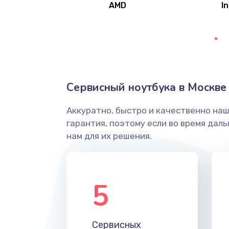
AMD
In
Замена северного моста
Ремонт цепей питания
Замена жесткого диска
Сервисный ноутбука в Москве
Аккуратно, быстро и качественно на
Установка драйверов
гарантия, поэтому если во время дал
нам для их решения.
Замена вебкамеры
Ремонт петель крышки
5
Настройка Wi-Fi
Сервисных
Замена HDMI