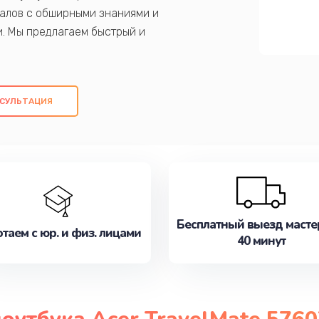
алов с обширными знаниями и
и. Мы предлагаем быстрый и
ем оригинальных компонентов, а также
ых работ. Наша цель - предоставить
ое обслуживание, удовлетворяя их
СУЛЬТАЦИЯ
медлите записаться на ремонт уже
Бесплатный выезд масте
таем с юр. и физ. лицами
40 минут