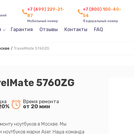
+7 (499) 229-21-
+7 (800) 100-40-
87
54
ский
Мобильный номер
Федеральный номер
и
Гарантия
Отзывы
Контакты
FAQ
оскве
/
TravelMate 5760ZG
velMate 5760ZG
дка
Время ремонта
20%
от 20 мин
монту ноутбуков в Москве. Мы
 ноутбуков марки Aser. Наша команда