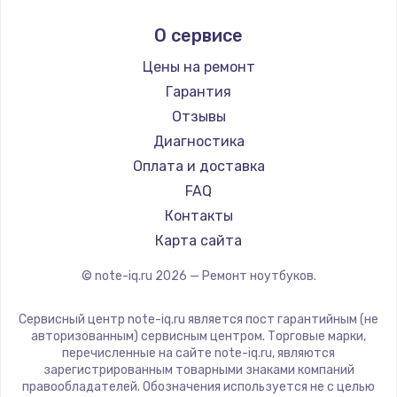
Ремонт ноутбуков Ardor
Alienware
О сервисе
Ремонт ноутбуков Predator
Aquarius
Ремонт ноутбуков iru
Gigabyte
Цены на ремонт
Ремонт ноутбуков Machenike
Aorus
Гарантия
Ремонт ноутбуков DEXP
Maibenben
Отзывы
Ремонт ноутбуков Teclast
Getac
Диагностика
Ремонт ноутбуков CHUWI
Epson
Оплата и доставка
Ремонт ноутбуков Colorful
Philips
FAQ
LG
Контакты
Panasonic
Карта сайта
Irbis
© note-iq.ru
2026
— Ремонт ноутбуков.
Thunderobot
Hasee
Сервисный центр note-iq.ru является пост гарантийным (не
ZTE
авторизованным) сервисным центром. Торговые марки,
перечисленные на сайте note-iq.ru, являются
Hiper
зарегистрированным товарными знаками компаний
Evga
правообладателей. Обозначения используется не с целью