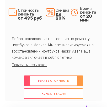
Время
Стоимость
Скидка
ремонта
до
ремонта
от 20
от 495 руб
20%
мин
Добро пожаловать в наш сервис по ремонту
ноутбуков в Москве. Мы специализируемся на
восстановлении ноутбуков марки Aser. Наша
команда включает в себя опытных
профессионалов с обширными знаниями и
многолетним опытом в данной области. Мы
предлагаем быстрый и качественный ремонт с
УЗНАТЬ СТОИМОСТЬ
использованием оригинальных компонентов, а
также гарантируем качество всех
КОНСУЛЬТАЦИЯ
проведенных работ. Наша цель - предоставить
клиентам надежное и профессиональное