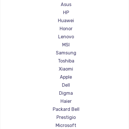
Ремонт ноутбуков Gigabyte
Asus
Ремонт ноутбуков Aorus
HP
Ремонт ноутбуков Maibenben
Huawei
Ремонт ноутбуков Getac
Honor
Ремонт ноутбуков Epson
Lenovo
Ремонт ноутбуков Philips
MSI
Ремонт ноутбуков LG
Samsung
Ремонт ноутбуков Panasonic
Toshiba
Ремонт ноутбуков Irbis
Xiaomi
Ремонт ноутбуков Thunderobot
Apple
Ремонт ноутбуков Hasee
Dell
Ремонт ноутбуков ZTE
Digma
Ремонт ноутбуков Hiper
Haier
Ремонт ноутбуков Evga
Packard Bell
Ремонт ноутбуков Google
Prestigio
Ремонт ноутбуков Echips
Microsoft