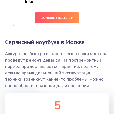
Intel
Заказать
БОЛЬШЕ МОДЕЛЕЙ
Замена экрана
1095 руб.
Заказать
Сервисный ноутбука в Москве
Замена северного моста
Аккуратно, быстро и качественно наши мастера
1950 руб.
проведут ремонт девайса. На постремонтный
Заказать
период предоставляется гарантия, поэтому
если во время дальнейшей эксплуатации
Ремонт цепей питания
техники возникнут какие-то проблемы, можно
снова обратиться к нам для их решения.
2500 руб.
Заказать
5
Замена жесткого диска