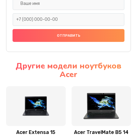
Настройка ОС
930 руб.
Заказать
Ремонт подсветки
1200 руб.
Заказать
Другие модели ноутбуков
Acer
Настройка BIOS
650 руб.
Заказать
Замена видеочипа
2500 руб.
Заказать
Acer Extensa 15
Acer TravelMate B5 14