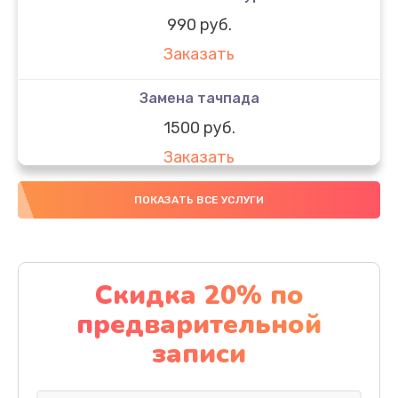
990 руб.
Заказать
Замена тачпада
1500 руб.
Заказать
Замена южного моста
ПОКАЗАТЬ ВСЕ УСЛУГИ
1950 руб.
Заказать
Скидка 20% по
Чистка от пыли
предварительной
1060 руб.
записи
Заказать