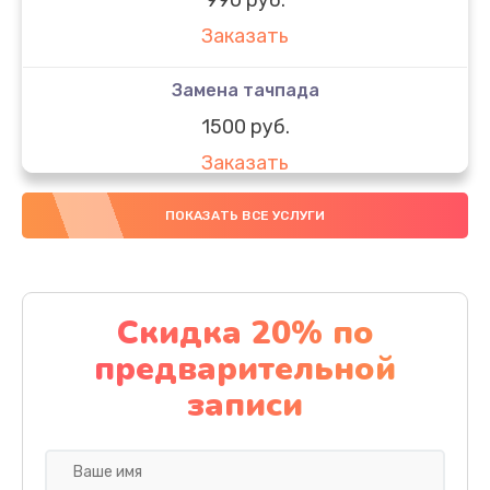
Заказать
Замена тачпада
1500 руб.
Заказать
Замена южного моста
ПОКАЗАТЬ ВСЕ УСЛУГИ
1950 руб.
Заказать
Скидка 20% по
Чистка от пыли
предварительной
1060 руб.
записи
Заказать
Настройка ОС