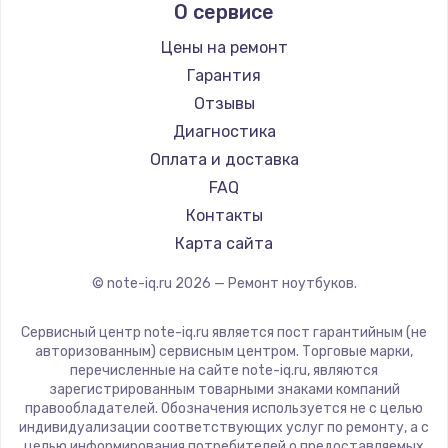
О сервисе
Ремонт ноутбуков Predator
Aquarius
Ремонт ноутбуков iru
Gigabyte
Цены на ремонт
Ремонт ноутбуков Machenike
Aorus
Гарантия
Ремонт ноутбуков DEXP
Maibenben
Отзывы
Ремонт ноутбуков Teclast
Getac
Диагностика
Ремонт ноутбуков CHUWI
Epson
Оплата и доставка
Ремонт ноутбуков Colorful
Philips
FAQ
LG
Контакты
Panasonic
Карта сайта
Irbis
© note-iq.ru
2026
— Ремонт ноутбуков.
Thunderobot
Hasee
Сервисный центр note-iq.ru является пост гарантийным (не
ZTE
авторизованным) сервисным центром. Торговые марки,
перечисленные на сайте note-iq.ru, являются
Hiper
зарегистрированным товарными знаками компаний
Evga
правообладателей. Обозначения используется не с целью
индивидуализации соответствующих услуг по ремонту, а с
Google
целью информирования потребителей о предоставляемых