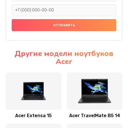
930 руб.
Заказать
Ремонт подсветки
1200 руб.
Заказать
Другие модели ноутбуков
Acer
Настройка BIOS
650 руб.
Заказать
Замена видеочипа
2500 руб.
Заказать
Acer Extensa 15
Acer TravelMate B5 14
Ремонт разъема питания