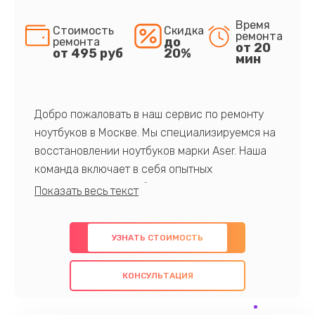
Время
Стоимость
Скидка
ремонта
до
ремонта
от 20
от 495 руб
20%
мин
Добро пожаловать в наш сервис по ремонту
ноутбуков в Москве. Мы специализируемся на
восстановлении ноутбуков марки Aser. Наша
команда включает в себя опытных
профессионалов с обширными знаниями и
многолетним опытом в данной области. Мы
предлагаем быстрый и качественный ремонт с
УЗНАТЬ СТОИМОСТЬ
использованием оригинальных компонентов, а
также гарантируем качество всех
КОНСУЛЬТАЦИЯ
проведенных работ. Наша цель - предоставить
клиентам надежное и профессиональное