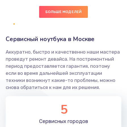
БОЛЬШЕ МОДЕЛЕЙ
Замена экрана
1095 руб.
Заказать
Сервисный ноутбука в Москве
Замена северного моста
Аккуратно, быстро и качественно наши мастера
1950 руб.
проведут ремонт девайса. На постремонтный
Заказать
период предоставляется гарантия, поэтому
если во время дальнейшей эксплуатации
Ремонт цепей питания
техники возникнут какие-то проблемы, можно
снова обратиться к нам для их решения.
2500 руб.
Заказать
5
Замена жесткого диска
660 руб.
Сервисных
городов