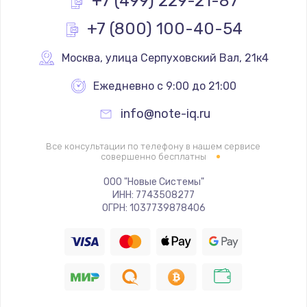
+7 (499) 229-21-87
+7 (800) 100-40-54
Ремонт цепей питания
2500 руб.
Москва
,
 улица Серпуховский Вал, 21к4
Заказать
Ежедневно с 9:00 до 21:00
Замена жесткого диска
info@note-iq.ru
660 руб.
Заказать
Все консультации по телефону в нашем сервисе
совершенно бесплатны
Установка драйверов
ООО "Новые Системы"
ИНН: 7743508277
725 руб.
ОГРН: 1037739878406
Заказать
Замена вебкамеры
1400 руб.
Заказать