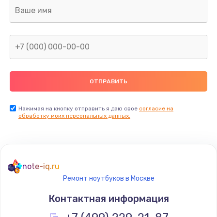
Замена термопасты
1095 руб.
Заказать
Замена шлейфа матрицы
950 руб.
Заказать
Нажимая на кнопку отправить я даю свое
согласие на
обработку моих персональных данных.
Замена экрана
1095 руб.
Заказать
note-iq.ru
Ремонт ноутбуков в Москве
Замена северного моста
Контактная информация
1950 руб.
Заказать