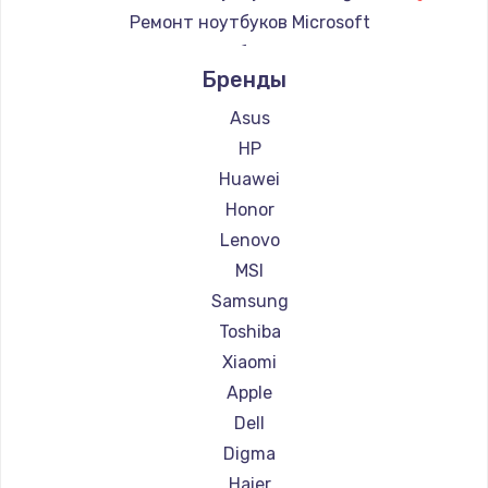
Ремонт ноутбуков Microsoft
Ремонт ноутбуков Alienware
Бренды
Ремонт ноутбуков Aquarius
Ремонт ноутбуков Gigabyte
Asus
Ремонт ноутбуков Aorus
HP
Ремонт ноутбуков Maibenben
Huawei
Ремонт ноутбуков Getac
Honor
Ремонт ноутбуков Epson
Lenovo
Ремонт ноутбуков Philips
MSI
Ремонт ноутбуков LG
Samsung
Ремонт ноутбуков Panasonic
Toshiba
Ремонт ноутбуков Irbis
Xiaomi
Ремонт ноутбуков Thunderobot
Apple
Ремонт ноутбуков Hasee
Dell
Ремонт ноутбуков ZTE
Digma
Ремонт ноутбуков Hiper
Haier