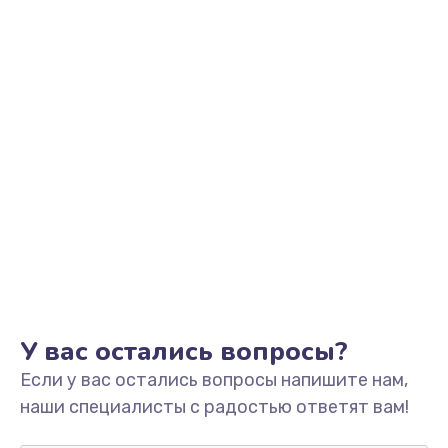
Заказать
Замена микрофона
1050 руб.
Заказать
Замена оперативной памяти
760 руб.
Заказать
Замена процессора
1545 руб.
Заказать
У вас остались вопросы?
Если у вас остались вопросы напишите нам,
Замена системы охлаждения
наши специалисты с радостью ответят вам!
1645 руб.
Заказать