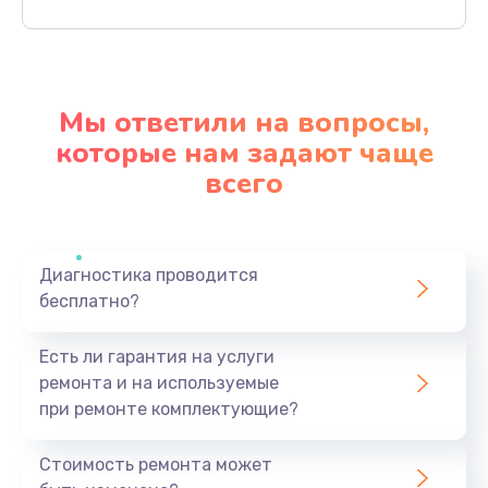
Заказать
Настройка BIOS
650 руб.
Мы ответили на вопросы,
Заказать
которые нам задают чаще
всего
Замена видеочипа
2500 руб.
Заказать
Диагностика проводится
бесплатно?
Ремонт разъема питания
845 руб.
Есть ли гарантия на услуги
Заказать
ремонта и на используемые
при ремонте комплектующие?
Замена видеокарты
1890 руб.
Стоимость ремонта может