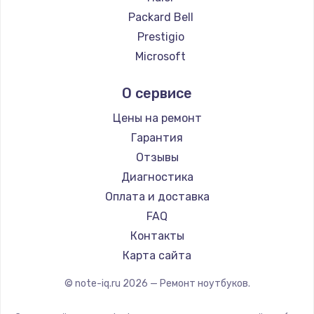
Ремонт ноутбуков Evga
Packard Bell
Ремонт ноутбуков Google
Prestigio
Ремонт ноутбуков Echips
Microsoft
Ремонт ноутбуков Ardor
Alienware
О сервисе
Ремонт ноутбуков Predator
Aquarius
Ремонт ноутбуков iru
Gigabyte
Цены на ремонт
Ремонт ноутбуков Machenike
Aorus
Гарантия
Ремонт ноутбуков DEXP
Maibenben
Отзывы
Ремонт ноутбуков Teclast
Getac
Диагностика
Ремонт ноутбуков CHUWI
Epson
Оплата и доставка
Ремонт ноутбуков Colorful
Philips
FAQ
LG
Контакты
Panasonic
Карта сайта
Irbis
© note-iq.ru
2026
— Ремонт ноутбуков.
Thunderobot
Hasee