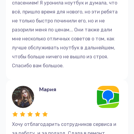
спасением! Я уронила ноутбук и думала, что
Если вы заметили сбои в работе вашего
всё, пришло время для нового, но эти ребята
компьютера, не откладывайте ремонт, а как можно
не только быстро починили его, но и не
скорее обратитесь к нам. Мы приведем ваш
компьютер в рабочее состояние.
разорили меня по ценам... Они также дали
мне несколько отличных советов о том, как
Для заказа услуг по ремонту свяжитесь с нами по
лучше обслуживать ноутбук в дальнейшем,
телефону:+7 (499) 229-21-87 или приходите в
чтобы больше ничего не вышло из строя.
сервисный центр по адресу улица Серпуховский
Вал, 21к4
Спасибо вам большое.
Мы ценим ваше время, поэтому обещаем быстрый и
качественный ремонт ноутбука Ardor. Доверьтесь
Мария
нам и получите надежное обслуживание с
гарантией.
Хочу отблагодарить сотрудников сервиса и
за работу, и за подход. Сдала в ремонт