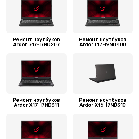
Замена SSD ноутбука Ardor
1490 руб.
Заказать
Ремонт ноутбуков
Ремонт ноутбуков
Ardor G17-I7ND207
Ardor L17-I9ND400
Замена HDD (замена жёсткого диска)
500 руб.
Заказать
Установка драйверов Windows
450 руб.
Ремонт ноутбуков
Ремонт ноутбуков
Заказать
Ardor X17-I7ND311
Ardor X16-I7ND310
Замена кулера
600 руб.