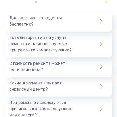
Ошибки пользователя.
Осознавая эти потенциальные проблемы, вы
Диагностика проводится
можете помочь ноутбуку избежать серьезных
бесплатно?
поломок.
Есть ли гарантия на услуги
Все эти проблемы приводят к таким
ремонта и на используемые
неисправностям, как:
при ремонте комплектующие?
Проблемы с программным обеспечением.
Проблемы с оборудованием и компонентами
Стоимость ремонта может
Разрушение портов и разъемов.
быть изменена?
Если вы обнаружили, что с вашим ноутбуком что-
Какие документы выдает
то не так, нужно найти сервисный центр с
сервисный центр?
хорошей репутацией, чтобы устранить проблему.
Наш сервисный центр в Москве оказывает услуги
При ремонте используются
по ремонту техники Ardor. Сотни владельцев
оригинальные комплектующие
доверяют нам. Мы гарантируем надежность и
или аналоги?