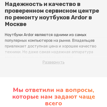
Надежность и качество в
проверенном сервисном центре
по ремонту ноутбуков Ardor в
Москве
Ноутбуки Ardor являются одними из самых
популярных компьютеров на рынке. Владельцев
привлекает доступная цена и хорошее качество
техники. Но даже самая надежная аппаратура
время от времени выходит из строя.
Развернуть
Ноутбук Ardor - сложное и чувствительное
устройство. Множество факторов влияет на его
работоспособность. Вот некоторые причины:
Мы ответили на вопросы,
Перегрев.
которые нам задают чаще
Механические повреждения
всего
Попадание влаги, пыли, остатков пищи