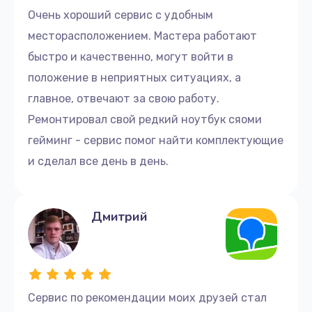
запчасти Ardor. Вы можете быть уверены в том,
Очень хороший сервис с удобным
что ремонт будет выполнен на самом высоком
месторасположением. Мастера работают
уровне и не вызовет никаких проблем в
быстро и качественно, могут войти в
дальнейшем.
положение в неприятных ситуациях, а
Сервис предлагает полную гарантию до 3-х лет на
главное, отвечают за свою работу.
все виды ремонта. Это означает, что мы устраним
Ремонтировал свой редкий ноутбук сяоми
возникшую после ремонта проблему бесплатно.
гейминг - сервис помог найти комплектующие
Действует акция на заказ ремонта через сайт. Вы
и сделал все день в день.
получите скидку 20%
Итак, если у вас возникли проблемы с вашим
Дмитрий
ноутбуком Ardor, отнесите его к нам, и пусть наши
опытные специалисты позаботятся о нем.
Позаботьтесь о своем ноутбуке.
Свяжитесь с нами и получите помощь.
Сервис по рекомендации моих друзей стал