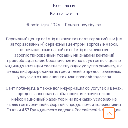
Philips
Контакты
LG
Карта сайта
Panasonic
© note-iq.ru
2026
— Ремонт ноутбуков.
Irbis
Thunderobot
Сервисный центр note-iq.ru является пост гарантийным (не
Hasee
авторизованным) сервисным центром. Торговые марки,
перечисленные на сайте note-iq.ru, являются
ZTE
зарегистрированным товарными знаками компаний
Hiper
правообладателей. Обозначения используется не с целью
индивидуализации соответствующих услуг по ремонту, а с
Evga
целью информирования потребителей о предоставляемых
Google
услугах в отношении техники правообладателя
Echips
Сайт note-iq.ru, а также вся информация об услугах и ценах,
Predator
предоставленная на нём, носит исключительно
информационный характер и ни при каких условиях не
iru
является публичной офертой, определяемой положениями
Machenike
Статьи 437 Гражданского кодекса Российской Федерации.
DEXP
Teclast