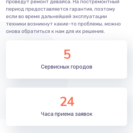
750 руб.
проведут ремонт девайса. На постремонтный
период предоставляется гарантия, поэтому
Заказать
если во время дальнейшей эксплуатации
техники возникнут какие-то проблемы, можно
Замена тачпада
снова обратиться к нам для их решения.
990 руб.
Заказать
5
Настройка ОС ноутбука Ardor
Сервисных
городов
820 руб.
Заказать
Замена видеокарты
24
2490 руб.
Часа приема
заявок
Заказать