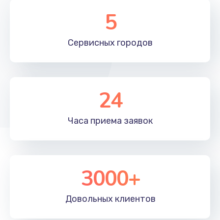
5
Замена вебкамеры
1260 руб.
Сервисных
городов
Заказать
Замена USB порта
1060 руб.
24
Заказать
Часа приема
заявок
Ремонт разъема питания
745 руб.
Заказать
3000+
Замена южного моста
Довольных
клиентов
2600 руб.