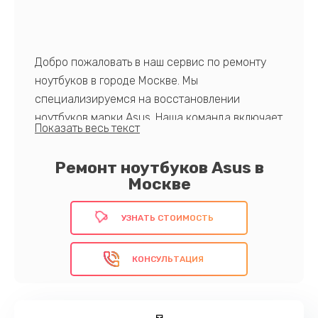
Добро пожаловать в наш сервис по ремонту
ноутбуков в городе Москве. Мы
специализируемся на восстановлении
ноутбуков марки Asus. Наша команда включает
в себя опытных профессионалов, которые
обладают многолетним опытом и экспертизой
Ремонт ноутбуков Asus в
в данной области. Мы гарантируем быстрый и
Москве
качественный ремонт, используя только
оригинальные комплектующие, а также
УЗНАТЬ СТОИМОСТЬ
предоставляем гарантию на все виды
выполняемых работ. Наша главная цель -
КОНСУЛЬТАЦИЯ
обеспечить клиентам надежный и
профессиональный сервис, чтобы
удовлетворить все их потребности.