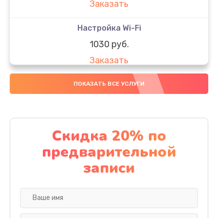
Заказать
Настройка Wi-Fi
1030 руб.
Заказать
Восстановление данных
ПОКАЗАТЬ ВСЕ УСЛУГИ
990 руб.
Заказать
Скидка 20% по
Настройка ОС ноутбука Asus
предварительной
1090 руб.
записи
Заказать
Настройка BIOS
930 руб.