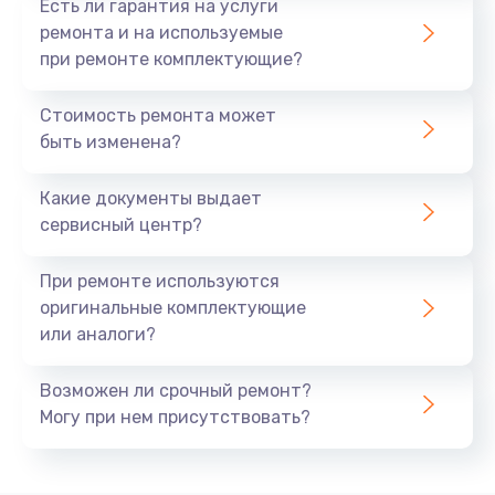
Есть ли гарантия на услуги
Проблемы с питанием
- использование
ремонта и на используемые
оригинальных зарядных устройств и
при ремонте комплектующие?
аккумуляторов продлит срок службы системы
питания.
Стоимость ремонта может
Неисправность клавиатуры
- избегание
быть изменена?
попадания жидкости и пыли уменьшит риск
поломки клавиатуры.
Какие документы выдает
Правильный уход и своевременное обращение за
сервисный центр?
сервисным обслуживанием помогут избежать
многих проблем.
При ремонте используются
оригинальные комплектующие
Наши услуги по ремонту и
или аналоги?
замене компонентов
Возможен ли срочный ремонт?
Мы предлагаем широкий спектр услуг по ремонту
Могу при нем присутствовать?
ноутбуков Asus, включая диагностику, ремонт
аппаратной части, замену изношенных или
поврежденных компонентов, восстановление