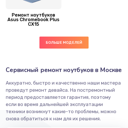
Замена экрана
Ремонт ноутбуков
1145 руб.
Asus Chromebook Plus
CX15
Заказать
Замена оперативной памяти
БОЛЬШЕ МОДЕЛЕЙ
890 руб.
Заказать
Сервисный ремонт ноутбуков в Москве
Замена жесткого диска
750 руб.
Аккуратно, быстро и качественно наши мастера
проведут ремонт девайса. На постремонтный
Заказать
период предоставляется гарантия, поэтому
если во время дальнейшей эксплуатации
Замена микрофона
техники возникнут какие-то проблемы, можно
1050 руб.
снова обратиться к нам для их решения.
Заказать