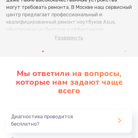
могут требовать ремонта. В Москве наш сервисный
центр предлагает профессиональный и
квалифицированный ремонт ноутбуков Asus,
обеспечивая их быстрое и эффективное
восстановление.
Развернуть
Частые причины поломок и как
их избежать
Мы ответили на вопросы,
Основные проблемы, с которыми сталкиваются
которые нам задают чаще
владельцы ноутбуков Asus:
всего
Перегрев
- регулярная чистка системы
охлаждения и замена термопасты помогут
предотвратить перегрев.
Диагностика проводится
Повреждение экрана
- использование
бесплатно?
защитных чехлов и аккуратное обращение
предотвратят трещины и сколы.