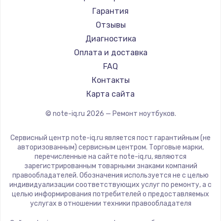
Ремонт ноутбуков Machenike
Aorus
Гарантия
Ремонт ноутбуков DEXP
Maibenben
Отзывы
Ремонт ноутбуков Teclast
Getac
Диагностика
Ремонт ноутбуков CHUWI
Epson
Оплата и доставка
Ремонт ноутбуков Colorful
Philips
FAQ
LG
Контакты
Panasonic
Карта сайта
Irbis
© note-iq.ru
2026
— Ремонт ноутбуков.
Thunderobot
Hasee
Сервисный центр note-iq.ru является пост гарантийным (не
ZTE
авторизованным) сервисным центром. Торговые марки,
перечисленные на сайте note-iq.ru, являются
Hiper
зарегистрированным товарными знаками компаний
Evga
правообладателей. Обозначения используется не с целью
индивидуализации соответствующих услуг по ремонту, а с
Google
целью информирования потребителей о предоставляемых
Echips
услугах в отношении техники правообладателя
Ardor