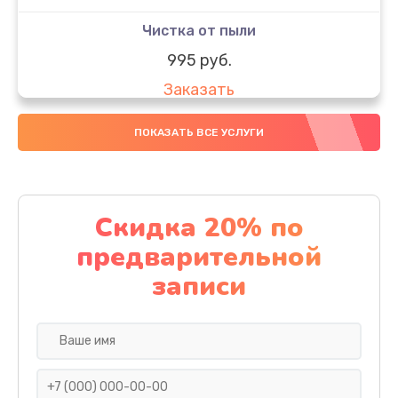
Чистка от пыли
995 руб.
Заказать
Настройка Wi-Fi
ПОКАЗАТЬ ВСЕ УСЛУГИ
1195 руб.
Заказать
Скидка 20% по
Восстановление данных
предварительной
990 руб.
записи
Заказать
Настройка ОС ноутбука Dell
1160 руб.