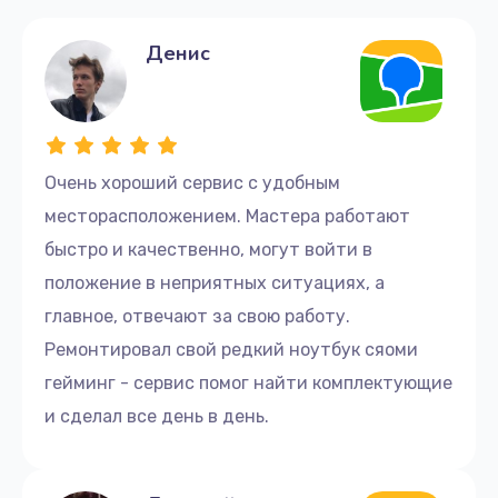
устройства.
Денис
Мы обеспечиваем высокий уровень сервиса и
стремимся к максимальному удовлетворению
каждого клиента.
Как связаться и заказать
Очень хороший сервис с удобным
ремонт
месторасположением. Мастера работают
быстро и качественно, могут войти в
Для того чтобы заказать ремонт ноутбука Dell в
Москве, пожалуйста, свяжитесь с нами по
положение в неприятных ситуациях, а
телефону +7 (499) 229-21-87 или посетите наш
главное, отвечают за свою работу.
сервисный центр по адресу улица Серпуховский
Ремонтировал свой редкий ноутбук сяоми
Вал, 21к4. Наши специалисты всегда готовы
гейминг - сервис помог найти комплектующие
предложить профессиональную консультацию и
подобрать оптимальное время для диагностики и
и сделал все день в день.
ремонта вашего устройства.
Выбор нашего сервисного центра — это гарантия