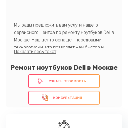
Мы рады предложить вам услуги нашего
сервисного центра по ремонту ноутбуков Dell в
Москве. Наш центр оснащен передовыми
технологиями, что позволяет нам быстро и
эффективно диагностировать и устранять
неисправности вашего устройства. Команда
Ремонт ноутбуков Dell в Москве
наших профессиональных инженеров имеет
многолетний опыт работы с продукцией Dell,
УЗНАТЬ СТОИМОСТЬ
что гарантирует высокое качество
оказываемых услуг. Мы предлагаем доступные
КОНСУЛЬТАЦИЯ
цены, гарантию на выполненные работы и
запчасти, а также возможность онлайн-
записи для вашего удобства.
Запишитесь на ремонт уже сегодня!