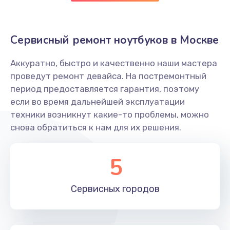
940 руб.
Заказать
Сервисный ремонт ноутбуков в Москве
Замена оперативной памяти
Аккуратно, быстро и качественно наши мастера
960 руб.
проведут ремонт девайса. На постремонтный
период предоставляется гарантия, поэтому
Заказать
если во время дальнейшей эксплуатации
техники возникнут какие-то проблемы, можно
Замена жесткого диска
снова обратиться к нам для их решения.
745 руб.
Заказать
5
Замена микрофона
Сервисных
городов
1500 руб.
Заказать