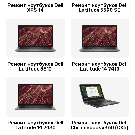
Ремонт ноутбуков Dell
Ремонт ноутбуков Dell
Заказать
XPS 14
Latitude 5590 SE
Замена шим-контроллера
3900 руб.
Заказать
Замена контроллера питания
Ремонт ноутбуков Dell
Ремонт ноутбуков Dell
Latitude 5510
Latitude 14 7410
1490 руб.
Заказать
Замена системы охлаждения
1645 руб.
Заказать
Ремонт ноутбуков Dell
Ремонт ноутбуков Dell
Latitude 14 7430
Chromebook x360 (CX5)
Замена разъёмов (HDMI, DVI, Дисплей порта)