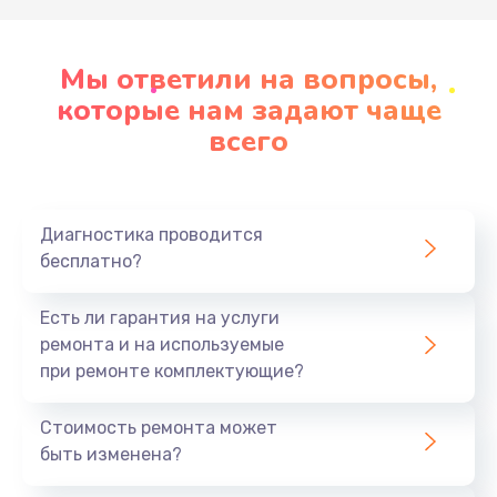
Профилактика и причины
неисправностей
Мы ответили на вопросы,
которые нам задают чаще
Большинство неисправностей ноутбуков Dell
всего
можно предотвратить, если знать основные
причины их возникновения:
Попадание жидкости
: избегайте
Диагностика проводится
использования ноутбука вблизи открытых
бесплатно?
источников воды.
Перегрев
: следите за чистотой
Есть ли гарантия на услуги
вентиляционных отверстий и не используйте
ремонта и на используемые
устройство на мягких поверхностях.
при ремонте комплектующие?
Повреждение при падении
: оберегайте
ноутбук от падений, используя защитные
Стоимость ремонта может
чехлы.
быть изменена?
Программные сбои
: регулярно обновляйте
операционную систему и важные драйверы.