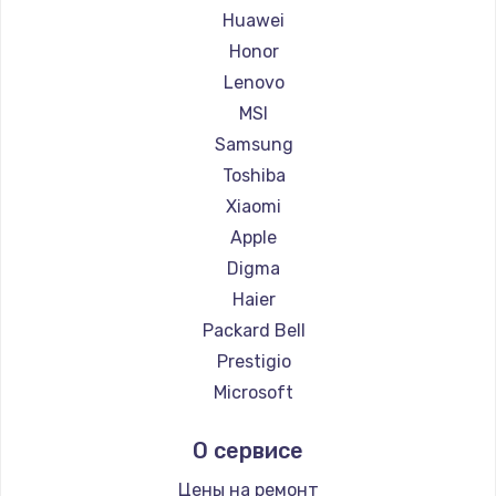
Ремонт ноутбуков Getac
Huawei
Ремонт ноутбуков Epson
Honor
Ремонт ноутбуков Philips
Lenovo
Ремонт ноутбуков LG
MSI
Ремонт ноутбуков Panasonic
Samsung
Ремонт ноутбуков Irbis
Toshiba
Ремонт ноутбуков Thunderobot
Xiaomi
Ремонт ноутбуков Hasee
Apple
Ремонт ноутбуков ZTE
Digma
Ремонт ноутбуков Hiper
Haier
Ремонт ноутбуков Evga
Packard Bell
Ремонт ноутбуков Google
Prestigio
Ремонт ноутбуков Echips
Microsoft
Ремонт ноутбуков Ardor
Alienware
О сервисе
Ремонт ноутбуков Predator
Aquarius
Ремонт ноутбуков iru
Gigabyte
Цены на ремонт