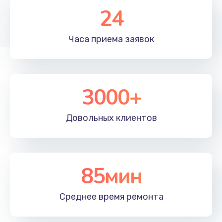
Замена вебкамеры
24
1495 руб.
Часа приема
заявок
Заказать
Замена USB порта
1245 руб.
3000+
Заказать
Довольных
клиентов
Ремонт разъема питания
1090 руб.
Заказать
85мин
Ремонт петель крышки
1090 руб.
Среднее время
ремонта
Заказать