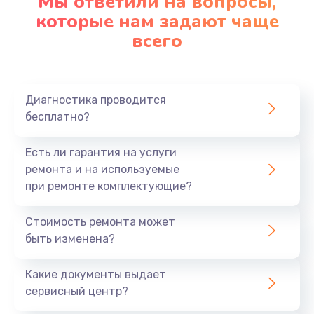
Мы ответили на вопросы,
Перегрев.
которые нам задают чаще
Механические повреждения
всего
Попадание влаги, пыли, остатков пищи
Ошибки пользователя.
Осознавая эти потенциальные проблемы, вы
Диагностика проводится
можете помочь ноутбуку избежать серьезных
бесплатно?
поломок.
Есть ли гарантия на услуги
Все эти проблемы приводят к таким
ремонта и на используемые
неисправностям, как:
при ремонте комплектующие?
Проблемы с программным обеспечением.
Проблемы с оборудованием и компонентами
Стоимость ремонта может
Разрушение портов и разъемов.
быть изменена?
Если вы обнаружили, что с вашим ноутбуком что-
Какие документы выдает
то не так, нужно найти сервисный центр с
сервисный центр?
хорошей репутацией, чтобы устранить проблему.