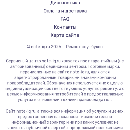
Ремонт ноутбуков Teclast
Maibenben
Диагностика
Ремонт ноутбуков CHUWI
Getac
Оплата и доставка
Ремонт ноутбуков Colorful
Epson
FAQ
Philips
Контакты
LG
Карта сайта
Panasonic
© note-iq.ru
2026
— Ремонт ноутбуков.
Irbis
Thunderobot
Сервисный центр note-iq.ru является пост гарантийным (не
Hasee
авторизованным) сервисным центром. Торговые марки,
перечисленные на сайте note-iq.ru, являются
ZTE
зарегистрированным товарными знаками компаний
Hiper
правообладателей. Обозначения используется не с целью
индивидуализации соответствующих услуг по ремонту, а с
Evga
целью информирования потребителей о предоставляемых
Google
услугах в отношении техники правообладателя
Echips
Сайт note-iq.ru, а также вся информация об услугах и ценах,
Ardor
предоставленная на нём, носит исключительно
информационный характер и ни при каких условиях не
Predator
является публичной офертой, определяемой положениями