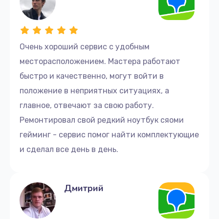
своевременно и эффективно выполнить ремонт.
При ремонте используются только оригинальные
запчасти DEXP. Вы можете быть уверены в том, что
Очень хороший сервис с удобным
ремонт будет выполнен на самом высоком уровне
месторасположением. Мастера работают
и не вызовет никаких проблем в дальнейшем.
быстро и качественно, могут войти в
Сервис предлагает полную гарантию до 3-х лет на
положение в неприятных ситуациях, а
все виды ремонта. Это означает, что мы устраним
главное, отвечают за свою работу.
возникшую после ремонта проблему бесплатно.
Ремонтировал свой редкий ноутбук сяоми
гейминг - сервис помог найти комплектующие
Действует акция на заказ ремонта через сайт. Вы
получите скидку 20%
и сделал все день в день.
Итак, если у вас возникли проблемы с вашим
ноутбуком DEXP, отнесите его к нам, и пусть наши
Дмитрий
опытные специалисты позаботятся о нем.