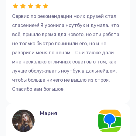
Позаботьтесь о своем ноутбуке.
Свяжитесь с нами и получите помощь.
Сервис по рекомендации моих друзей стал
Если вы заметили сбои в работе вашего
спасением! Я уронила ноутбук и думала, что
компьютера, не откладывайте ремонт, а как можно
всё, пришло время для нового, но эти ребята
скорее обратитесь к нам. Мы приведем ваш
не только быстро починили его, но и не
компьютер в рабочее состояние.
разорили меня по ценам... Они также дали
Для заказа услуг по ремонту свяжитесь с нами по
мне несколько отличных советов о том, как
телефону:+7 (499) 229-21-87 или приходите в
лучше обслуживать ноутбук в дальнейшем,
сервисный центр по адресу улица Серпуховский
чтобы больше ничего не вышло из строя.
Вал, 21к4
Спасибо вам большое.
Мы ценим ваше время, поэтому обещаем быстрый и
качественный ремонт ноутбука DEXP. Доверьтесь
нам и получите надежное обслуживание с
Мария
гарантией.