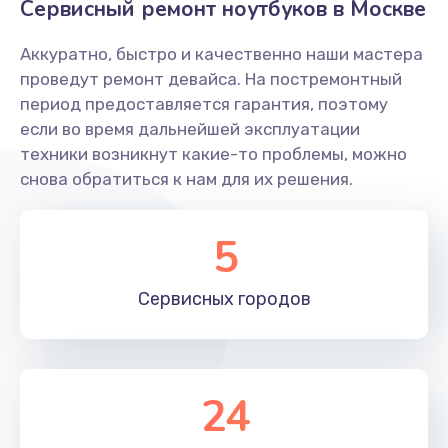
Сервисный ремонт ноутбуков в Москве
Заказать
Аккуратно, быстро и качественно наши мастера
Замена матрицы
проведут ремонт девайса. На постремонтный
1300 руб.
период предоставляется гарантия, поэтому
Заказать
если во время дальнейшей эксплуатации
техники возникнут какие-то проблемы, можно
Замена разъема питания
снова обратиться к нам для их решения.
500 руб.
Заказать
5
Замена северного моста
Сервисных
городов
2750 руб.
Заказать
24
Замена шлейфа
700 руб.