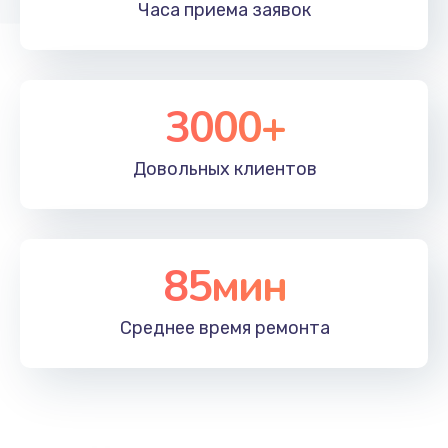
Часа приема
заявок
Заказать
Замена микрофона
600 руб.
3000+
Заказать
Довольных
клиентов
Ремонт южного моста
1500 руб.
Заказать
85мин
Чистка от пыли
Среднее время
ремонта
990 руб.
Заказать
Ремонт вебкамеры