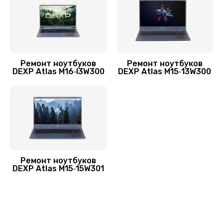
Замена SSD ноутбука DEXP
1490 руб.
Заказать
Ремонт ноутбуков
Ремонт ноутбуков
DEXP Atlas M16‑I3W300
DEXP Atlas M15‑13W300
Замена HDD (замена жёсткого диска)
500 руб.
Заказать
Установка драйверов Windows
450 руб.
Ремонт ноутбуков
Заказать
DEXP Atlas M15‑15W301
Замена кулера
600 руб.